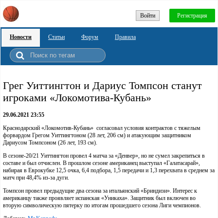
Войти
Регистрация
Новости
Статьи
Форум
Правила
Грег Уиттингтон и Дариус Томпсон станут
игроками «Локомотива-Кубань»
29.06.2021 23:55
Краснодарский «Локомотив-Кубань» согласовал условия контрактов с тяжелым
форвардом Грегом Уиттингтоном (28 лет, 206 см) и атакующим защитником
Дариусом Томпсоном (26 лет, 193 см).
В сезоне-20/21 Уиттингтон провел 4 матча за «Денвер», но не сумел закрепиться в
составе и был отчислен. В прошлом сезоне американец выступал «Галатасарай»,
набирая в Еврокубке 12,5 очка, 6,4 подбора, 1,5 передачи и 1,3 перехвата в среднем за
матч при 48,4% из-за дуги.
Томпсон провел предыдущие два сезона за итальянский «Бриндизи». Интерес к
американцу также проявляет испанская «Уникаха». Защитник был включен во
вторую символическую пятерку по итогам прошедшего сезона Лиги чемпионов.