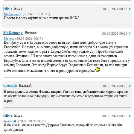
felix-r
felix-r
30.06.2021 00:23
#
Mr.Kennedy
(30.06.2021 00:17)
Просто ты всех оцениваешь с точки зрения ЦСКА.
Mr.Kennedy
Виталий
30.06.2021 00:28
#
Molnia
(30.06.2021 00:19)
Вот Грегу 28 и в Евролиге до этого не играл. Зато имел добротную стату в
Еврокубке. Не супер, а именно добротную, иначе перешёл бы в команду евролиги.
Томпсон, тоже пока не играл в Еврокубке(но ему только 26). Провёл неплохой
сезон в Италии и ЛЧ и по этому заслужил повышение в один из фаворитов
Еврокубка. Опять же не плохой сезон, а не супер иначе бы тоже был в приоритете у
команд Евролиги. Это когда Виртус берут Теодосича и Белинелли, то про них при
всём желании не скажешь, что это игроки уровня еврокубка
furtcovik
Василий
30.06.2021 00:28
#
В позапрошлом сезоне Феликс пиарил Уиттингтона, действительно хорош, причем
на обеих половинах площадки, ну и отметил бы что с внутренним стержнем такой
игрок.
felix-r
felix-r
30.06.2021 00:30
#
furtcovik
(30.06.2021 00:28)
Я бы его к нам взял вместо Деррика Уильямса, который по слухам с Маккаби
договорился