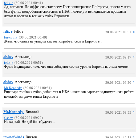
felix-r
(30.06.2021 00:41)
Да, согласен. По оффенсив скиллсету Грег поинтереснее Пойтресса, просто у него
был фетиш попробовать свои силы в НБА, поэтому и не подписался прошлым
летом и осенью в тех же клубах Евролиги.
felix-r
felix-r
30.06.2021 00:51
#
furtcovik
(30.06.2021 00:48)
Жаль, что опять не увидим как он попробует себя в Евролиге...
alshev
Александр
30.06.2021 09:17
#
felix-r
(30.06.2021 00:51)
Фраза Ведищева о том, что они собирают состав уровня Евролиги, стала мемом.
alshev
Александр
30.06.2021 09:20
#
Mr.Kennedy
(30.06.2021 00:31)
Еще пара тройка клубов добавится в НБА и потолок зарплат поднимут и эти ребята
понадобятся даже топам Евролиги.
Mr.Kennedy
Виталий
30.06.2021 09:55
#
alshev
(30.06.2021 09:20)
Не каркай. Не дай бог сбудется...
townofwinds
Виктор
30.06.2021 10:54
#