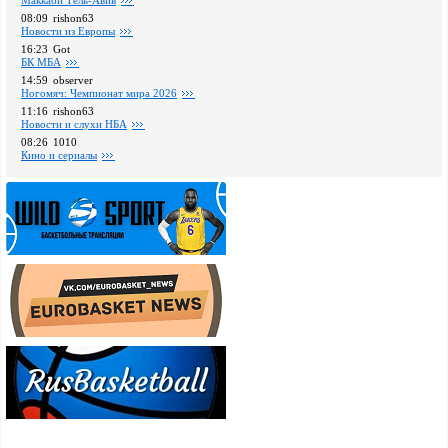
Маккаби Тель-Авив
08:09
rishon63
Новости из Европы
16:23
Got
БК МБА
14:59
observer
Ногомяч: Чемпионат мира 2026
11:16
rishon63
Новости и слухи НБА
08:26
1010
Кино и сериалы