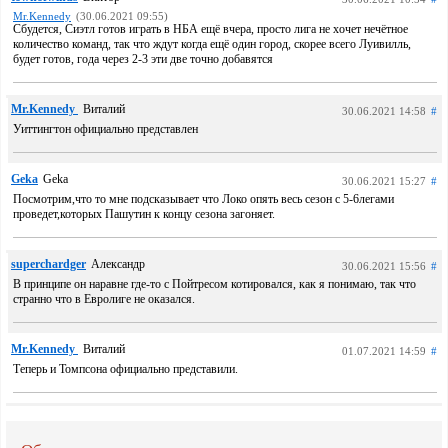
Mr.Kennedy
(30.06.2021 09:55)
Сбудется, Сиэтл готов играть в НБА ещё вчера, просто лига не хочет нечётное
количество команд, так что ждут когда ещё один город, скорее всего Луивилль,
будет готов, года через 2-3 эти две точно добавятся
Mr.Kennedy
Виталий
30.06.2021 14:58
#
Уиттингтон официально представлен
Geka
Geka
30.06.2021 15:27
#
Посмотрим,что то мне подсказывает что Локо опять весь сезон с 5-6легами
проведет,которых Пашутин к концу сезона загоняет.
superchardger
Александр
30.06.2021 15:56
#
В принципе он наравне где-то с Пойтресом котировался, как я понимаю, так что
странно что в Евролиге не оказался.
Mr.Kennedy
Виталий
01.07.2021 14:59
#
Теперь и Томпсона официально представили.