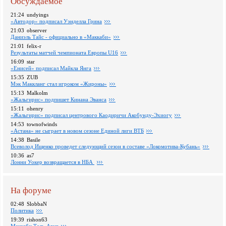
Обсуждаемое
21:24
undyings
«Автодор» подписал Уэнделла Грина
21:03
observer
Даниэль Тайс - официально в «Маккаби»
21:01
felix-r
Pезультаты матчей чемпионата Европы U16
16:09
star
«Енисей» подписал Майкла Янга
15:35
ZUB
Мэк Маккланг стал игроком «Жироны»
15:13
Malkolm
«Жальгирис» подпишет Кинана Эванса
15:11
ohenry
«Жальгирис» подписал центрового Каодиричи Акобунду-Эхиогу
14:53
townofwinds
«Астана» не сыграет в новом сезоне Единой лиги ВТБ
14:38
Basile
Всеволод Ищенко проведет следующий сезон в составе «Локомотива-Кубань»
10:36
as7
Лонни Уокер возвращается в НБА
На форуме
02:48
SlobbaN
Политика
19:39
rishon63