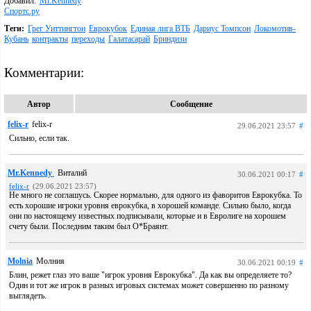
Добавил:
Mr.Kennedy
Спортс.ру
Теги:
Грег Уиттингтон
Еврокубок
Единая лига ВТБ
Дариус Томпсон
Локомотив-
Кубань
контракты
переходы
Галатасарай
Бриндизи
Комментарии:
Автор
Сообщение
felix-r
felix-r
29.06.2021 23:57
#
Сильно, если так.
Mr.Kennedy
Виталий
30.06.2021 00:17
#
felix-r
(29.06.2021 23:57)
Не много не соглашусь. Скорее нормально, для одного из фаворитов Еврокубка. То
есть хорошие игроки уровня еврокубка, в хорошей команде. Сильно было, когда
они по настоящему известных подписывали, которые и в Евролиге на хорошем
счету были. Последним таким был О*Браянт.
Molnia
Молния
30.06.2021 00:19
#
Блин, режет глаз это ваше "игрок уровня Еврокубка". Да как вы определяете то?
Один и тот же игрок в разных игровых системах может совершенно по разному
выглядеть.