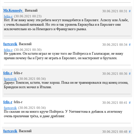
Mr.Kennedy
Виталий
30.06.2021 00:31
#
felix-r
(30.06.2021 00:23)
Нет. Я не вижу кому эти ребята могут понадобится в Евролиге. Асвелу или Альбе,
с очень большой натяжкой. Но это и так уровень Еврокубка и в Евролиге они
исключительно из-за Немецкого и Французкого рынка.
furtcovik
Василий
30.06.2021 00:34
#
felix-r
(30.06.2021 00:30)
Не удивлен. Он кстати играл не хуже того же Пойтресса в Галатасарае, не вижу
причин почему бы и Грегу не играть в Евролиге, он мастеровит и брутален.
felix-r
felix-r
30.06.2021 00:36
#
furtcovik
(30.06.2021 00:34)
Дариус Томпсон, кстати, тоже хорош. Пока он не травмировался под конец сезона,
Бриндизи всех мочил в Италии.
felix-r
felix-r
30.06.2021 00:41
#
furtcovik
(30.06.2021 00:34)
По скилам он на много круче Пойтреса. У Уиттингтона в добавок к атлетизму
очень приличная трёха, и даже дриблинг.
furtcovik
Василий
30.06.2021 00:48
#