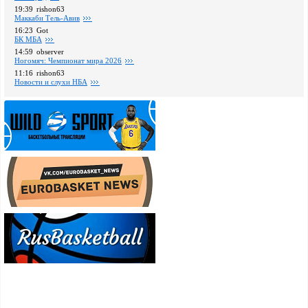
19:39
rishon63
Маккаби Тель-Авив
16:23
Got
БК МБА
14:59
observer
Ногомяч: Чемпионат мира 2026
11:16
rishon63
Новости и слухи НБА