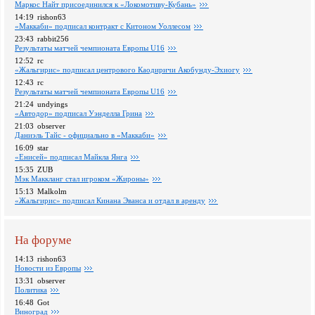
Маркос Найт присоединился к «Локомотиву-Кубань»
14:19
rishon63
«Маккаби» подписал контракт с Китоном Уоллесом
23:43
rabbit256
Pезультаты матчей чемпионата Европы U16
12:52
rc
«Жальгирис» подписал центрового Каодиричи Акобунду-Эхиогу
12:43
rc
Pезультаты матчей чемпионата Европы U16
21:24
undyings
«Автодор» подписал Уэнделла Грина
21:03
observer
Даниэль Тайс - официально в «Маккаби»
16:09
star
«Енисей» подписал Майкла Янга
15:35
ZUB
Мэк Маккланг стал игроком «Жироны»
15:13
Malkolm
«Жальгирис» подписал Кинана Эванса и отдал в аренду
На форуме
14:13
rishon63
Новости из Европы
13:31
observer
Политика
16:48
Got
Виноград