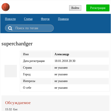
Войти
Регистрация
Новости
Статьи
Форум
Правила
superchardger
Имя
Александр
Дата регистрации
18.01.2018 20:30
Страна
не указано
Город
не указано
Интересы
не указано
О себе
не указано
Обсуждаемое
15:32
Got