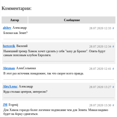
Комментарии:
Автор
Сообщение
alshev
Александр
28.07.2020 12:33
#
Близки как Зенит?
furtcovik
Василий
28.07.2020 12:34
#
Нынешний тренер Химок хочет сделать у себя "каху де Бразил". Опять будут
самым попсовым клубом Евролиги.
Alexman
АлекСольноки
28.07.2020 12:41
#
В этот раз источник понадежнее, так что скорее всего правда.
AlexАлекс
Александр
28.07.2020 13:27
#
Куда столько центров, интересно?
JM
Evgenij
28.07.2020 13:30
#
Для Химок гораздо более логичное подписание чем для Зенита. Микки видимо
будет на 4орку сдвигаться.