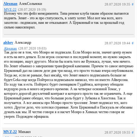
Alexman
АлекСольноки
28.07.2020 19:35
#
MVZ-22
(28.07.2020 19:19)
Потому что это фейл менеджмента. Типа реноме клуба таким образом пытаются
поднять. Зенит - это ж про статусность, в элиту хотят. Мол вот мы всех, кого
захотели - подписали, нам не отказывают. А Церковный и так за прошлый год
сильно накосяпорил.
alshev
Александр
28.07.2020 19:44
#
Alexman
(28.07.2020 19:03)
Так дело не в том, что Монро не подписали. Если Монро вели, значит центр нужен
и есть на него деньги. Если игрок соскочил в последний момент, но нужно закрыть
его позицию, ищут другого. Могли бы взять того же Вуюкаса, лучше, чем ничего.
Но Зенит объявил о завершении трансферной кампании. Причем то самое интервью
Церковный дал на самом деле дня три назад, его просто только вчера опубликовали.
Тогда же, если не раньше, был инсайд, что Зенит никого подписывать больше не
будет.Geka еще когда Пойтресса подписывали написал, что он вместо Айверсона.
По ходу так и есть. Пойтресс будет сменщиком Гудайтиса, которому обещали
ведущую роль и много игрового времени. А на четверке основной Томас, у
которого дорогой двухлетний контракт и которого просто так не ограничить. А еще
Церковный ранее обещал, что большая роль будет у Зубкова и Хвостова. Так и
получается. А все анонсы про Монро просто троллинг. Зенит подписал тех, кого
хотел. Другое дело, что хотелки странные. Хотя Церковный и Паскуаль не обязаны
думать как мы. И честно говоря я и насчет Монро в Химках честно говоря не
уверен. Подождем официала.
MVZ-22
Михаил
28.07.2020 19:55
#