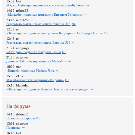
15:32
Got
Маркос Найт присоединился к «Локомотиву-Кубань»
14:19
rishon63
«Маккаби» подписал контракт с Китоном Уоллесом
23:43
rabbit256
Pезультаты матчей чемпионата Европы U16
12:52
rc
«Жальгирис» подписал центрового Каодиричи Акобунду-Эхиогу
12:43
rc
Pезультаты матчей чемпионата Европы U16
21:24
undyings
«Автодор» подписал Уэнделла Грина
21:03
observer
Даниэль Тайс - официально в «Маккаби»
16:09
star
«Енисей» подписал Майкла Янга
15:35
ZUB
Мэк Маккланг стал игроком «Жироны»
15:13
Malkolm
«Жальгирис» подписал Кинана Эванса и отдал в аренду
На форуме
14:13
rishon63
Новости из Европы
13:31
observer
Политика
16:48
Got