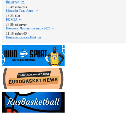
Виноград
19:39
rishon63
Маккаби Тель-Авив
16:23
Got
БК МБА
14:59
observer
Ногомяч: Чемпионат мира 2026
11:16
rishon63
Новости и слухи НБА