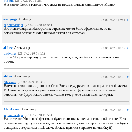
Molnia
(28.07.2020 16:28)
А в самом Зените говорят, что даже не рассматривали кандидатуру Монро.
undyings
Undying
28.07.2020 17:51
#
superchardger
(28.07.2020 15:58)
Это маниловщина. На коротких отрезках может быть эффективно, но на
регулярной основе Мики слишком тяжел для четверки.
alshev
Александр
28.07.2020 18:27
#
undyings
(28.07.2020 17:51)
Тогда Монро и вправду утка. Три центровых, каждый будет требовать игровое
время.
alshev
Александр
28.07.2020 18:30
#
Alexman
(28.07.2020 16:38)
Ватутин прямо заявил, что они Сент-Росса не удержали из-за сокращения бюджета.
В Зените четко, сколько ушло столько и пришло. Церковный с самого начала
говорил, что будут искать замену только тем, у кого закончился контракт.
AlexАлекс
Александр
28.07.2020 18:39
#
superchardger
(28.07.2020 15:58)
На четверке Мики неэффективен будет, если только не на постоянной основе. Хотя,
гениальному Курту конечно виднее - не удивлюсь, что все трое одновременно будут
выходить с Бертансом и Шведом. Этакие пулялки с правом на ошибку)))