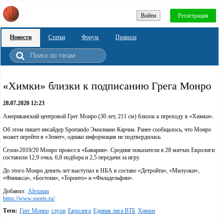
Войти
Регистрация
Новости
Статьи
Форум
Правила
«Химки» близки к подписанию Грега Монро
28.07.2020 12:23
Американский центровой Грег Монро (30 лет, 211 см) близок к переходу в «Химки».
Об этом пишет инсайдер Sportando Эмилиано Карчиа. Ранее сообщалось, что Монро
может перейти в «Зенит», однако информация не подтвердилась.
Сезон-2019/20 Монро провел в «Баварии». Средние показатели в 28 матчах Евролиги
составили 12,9 очка, 6,8 подбора и 2,5 передачи за игру.
До этого Монро девять лет выступал в НБА в составе «Детройта», «Милуоки»,
«Финикса», «Бостона», «Торонто» и «Филадельфии».
Добавил:
Alexman
https://www.sports.ru/
Теги:
Грег Монро
слухи
Евролига
Единая лига ВТБ
Химки