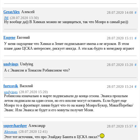
GreatAlex
Алексей
28.07.2020 14:08
#
JM
(28.07.2020 13:30)
Ну вообще да)) В Химках можно не защищаться, так что Монро в самый раз))
Eugene
Евгений
28.07.2020 15:11
#
У меня ощущение что Химки и Зенит подписывают имена а не игроков. В этом
плане даже ЦСКА интереснее, рискует иногда. А эти как-будто в менеджер играют
undyings
Undying
28.07.2020 15:20
#
А с Эвансом и Томасом Робинсоном что?
furtcovik
Василий
28.07.2020 15:24
#
undyings
(28.07.2020 15:20)
Робинсона изначально в марте подписывали до конца сезона. Эванса прошлым
летом подписали на один сезон, но его вполне могут оставить. Если будет еще
Монро то в фронткорт линии будет что-то на манер Монро/Букер, Мики/Йеребко/
Эванс. Или Эванса не будет и его минуты получит Моня.
superchardger
Александр
28.07.2020 15:57
#
Alexman
(28.07.2020 12:41)
Этот тот источник, что про Элайджу Баянта в ЦСКА писал?