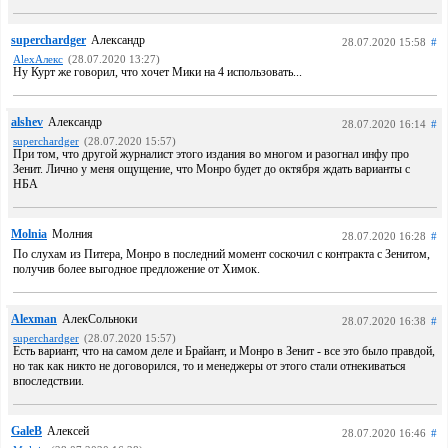
superchardger
Александр
28.07.2020 15:58
#
AlexАлекс
(28.07.2020 13:27)
Ну Курт же говорил, что хочет Мики на 4 использовать...
alshev
Александр
28.07.2020 16:14
#
superchardger
(28.07.2020 15:57)
При том, что другой журналист этого издания во многом и разогнал инфу про
Зенит. Лично у меня ощущение, что Монро будет до октября ждать варианты с
НБА
Molnia
Молния
28.07.2020 16:28
#
По слухам из Питера, Монро в последний момент соскочил с контракта с Зенитом,
получив более выгодное предложение от Химок.
Alexman
АлекСольноки
28.07.2020 16:38
#
superchardger
(28.07.2020 15:57)
Есть вариант, что на самом деле и Брайант, и Монро в Зенит - все это было правдой,
но так как никто не договорился, то и менеджеры от этого стали отнекиваться
впоследствии.
GaleB
Алексей
28.07.2020 16:46
#