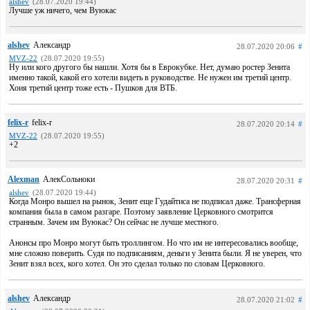
alshev
(28.07.2020 19:44)
Лучше уж ничего, чем Вуюкас
alshev
Александр
28.07.2020 20:06
#
MVZ-22
(28.07.2020 19:55)
Ну или кого другого бы нашли. Хотя бы в Еврокубке. Нет, думаю ростер Зенита
именно такой, какой его хотели видеть в руководстве. Не нужен им третий центр.
Хоия третий центр тоже есть - Пушков для ВТБ.
felix-r
felix-r
28.07.2020 20:14
#
MVZ-22
(28.07.2020 19:55)
+2
Alexman
АлекСольноки
28.07.2020 20:31
#
alshev
(28.07.2020 19:44)
Когда Монро вышел на рынок, Зенит еще Гудайтиса не подписал даже. Трансферная
компания была в самом разгаре. Поэтому заявление Церковного смотрится
странным. Зачем им Вуюкас? Он сейчас не лучше местного.
Анонсы про Монро могут быть троллингом. Но что им не интересовались вообще,
мне сложно поверить. Судя по подписаниям, деньги у Зенита были. Я не уверен, что
Зенит взял всех, кого хотел. Он это сделал только по словам Церковного.
alshev
Александр
28.07.2020 21:02
#