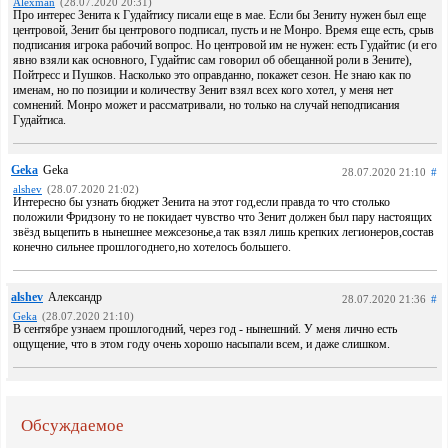
Alexman
(28.07.2020 20:31)
Про интерес Зенита к Гудайтису писали еще в мае. Если бы Зениту нужен был еще
центровой, Зенит бы центрового подписал, пусть и не Монро. Время еще есть, срыв
подписания игрока рабочий вопрос. Но центровой им не нужен: есть Гудайтис (и его
явно взяли как основного, Гудайтис сам говорил об обещанной роли в Зените),
Пойтресс и Пушков. Насколько это оправданно, покажет сезон. Не знаю как по
именам, но по позиции и количеству Зенит взял всех кого хотел, у меня нет
сомнений. Монро может и рассматривали, но только на случай неподписания
Гудайтиса.
Geka
Geka
28.07.2020 21:10
#
alshev
(28.07.2020 21:02)
Интересно бы узнать бюджет Зенита на этот год,если правда то что столько
положили Фридзону то не покидает чувство что Зенит должен был пару настоящих
звёзд выцепить в нынешнее межсезонье,а так взял лишь крепких легионеров,состав
конечно сильнее прошлогоднего,но хотелось большего.
alshev
Александр
28.07.2020 21:36
#
Geka
(28.07.2020 21:10)
В сентябре узнаем прошлогодний, через год - нынешний. У меня лично есть
ощущение, что в этом году очень хорошо насыпали всем, и даже слишком.
Обсуждаемое