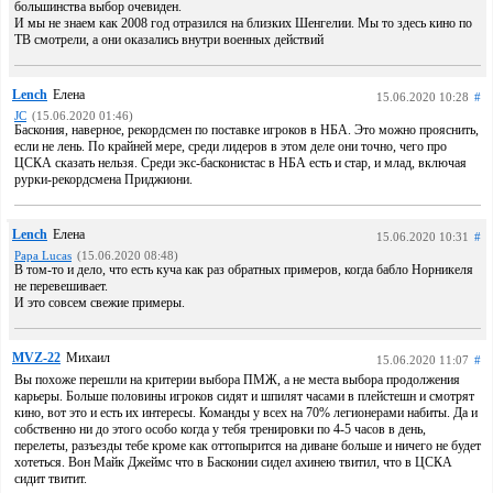
большинства выбор очевиден.
И мы не знаем как 2008 год отразился на близких Шенгелии. Мы то здесь кино по
ТВ смотрели, а они оказались внутри военных действий
Lench
Елена
15.06.2020 10:28
#
JC
(15.06.2020 01:46)
Баскония, наверное, рекордсмен по поставке игроков в НБА. Это можно прояснить,
если не лень. По крайней мере, среди лидеров в этом деле они точно, чего про
ЦСКА сказать нельзя. Среди экс-басконистас в НБА есть и стар, и млад, включая
рурки-рекордсмена Приджиони.
Lench
Елена
15.06.2020 10:31
#
Papa Lucas
(15.06.2020 08:48)
В том-то и дело, что есть куча как раз обратных примеров, когда бабло Норникеля
не перевешивает.
И это совсем свежие примеры.
MVZ-22
Михаил
15.06.2020 11:07
#
Вы похоже перешли на критерии выбора ПМЖ, а не места выбора продолжения
карьеры. Больше половины игроков сидят и шпилят часами в плейстешн и смотрят
кино, вот это и есть их интересы. Команды у всех на 70% легионерами набиты. Да и
собственно ни до этого особо когда у тебя тренировки по 4-5 часов в день,
перелеты, разъезды тебе кроме как оттопырится на диване больше и ничего не будет
хотеться. Вон Майк Джеймс что в Басконии сидел ахинею твитил, что в ЦСКА
сидит твитит.