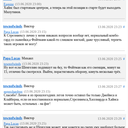
Eugene
(13.06.2020 23:00)
Хайнс был стартовым центром, а теперь на этой позиции в старте будет выходить
Милутинов.
townofwinds
Виктор
13.06.2020 23:23
#
Papa Lucas
(13.06.2020 23:15)
К Стрелниексу лично у меня никаких вопросов вообще нет, нормальный комбо-
гард со скамейки,а Фойтманн какой-то слишком мягкий, даже трусливый, терпеть
таких игроков не могу!
Papa Lucas
Михаил
13.06.2020 23:25
#
townofwinds
(13.06.2020 23:23)
Ну вот если Шенгелию подпишут на 4ку, то Фойтман как его сменщик, минут на
15, отлично бы смотрелся. Выйти, порастягивать оборону, кинуть несколько трёх.
townofwinds
Виктор
13.06.2020 23:27
#
superchardger
(13.06.2020 23:15)
Спасибо! Лично я из прошлогодних легов точно оставил бы только Джеймса и
Клайберна, если он восстановился нормально,Стрелниекса,Хиллиарда и Хайнса
может быть, остальных - на фиг!
townofwinds
Виктор
13.06.2020 23:29
#
Papa Lucas
(13.06.2020 23:25)
Так расстягивать же и Шенгелия может, мне кажется на смену ему наоборот больше