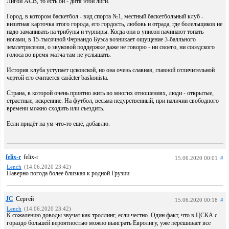
Лигой ACB, то есть он - дитя этой лиги.
Город, в котором баскетбол - вид спорта №1, местный баскетбольный клуб -
визитная карточка этого города, его гордость, любовь и отрада, где болельщиков не
надо заманивать на трибуны и турниры. Когда они в унисон начинают топать
ногами, в 15-тысячной Фернандо Буэса возникает ощущение 3-балльного
землетрясения, о звуковой поддержке даже не говорю - ни своего, ни соседского
голоса во время матча там не услышать.
История клуба уступает цсковской, но она очень славная, главной отличительной
чертой его считается carácter baskonista.
Страна, в которой очень приятно жить во многих отношениях, люди - открытые,
страстные, искренние. На футбол, весьма недурственный, при наличии свободного
времени можно сходить или съездить.
Если придёт на ум что-то ещё, добавлю.
felix-r
felix-r
15.06.2020 00:01
#
Lench
(14.06.2020 23:42)
Наверно погода более близкая к родной Грузии
JC
Сергей
15.06.2020 00:18
#
Lench
(14.06.2020 23:42)
К сожалению доводы звучат как троллинг, если честно. Один факт, что в ЦСКА с
гораздо большей вероятностью можно выиграть Евролигу, уже перешивает все