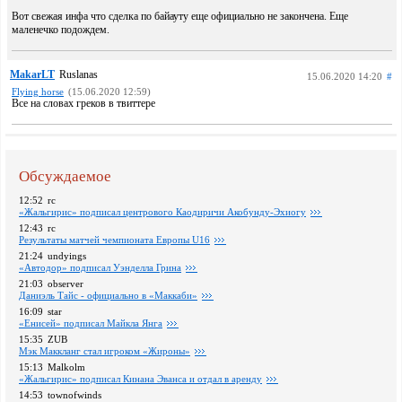
Вот свежая инфа что сделка по байауту еще официально не закончена. Еще
маленечко подождем.
MakarLT
Ruslanas
15.06.2020 14:20
#
Flying horse
(15.06.2020 12:59)
Все на словах греков в твиттере
Обсуждаемое
12:52
rc
«Жальгирис» подписал центрового Каодиричи Акобунду-Эхиогу
12:43
rc
Pезультаты матчей чемпионата Европы U16
21:24
undyings
«Автодор» подписал Уэнделла Грина
21:03
observer
Даниэль Тайс - официально в «Маккаби»
16:09
star
«Енисей» подписал Майкла Янга
15:35
ZUB
Мэк Маккланг стал игроком «Жироны»
15:13
Malkolm
«Жальгирис» подписал Кинана Эванса и отдал в аренду
14:53
townofwinds