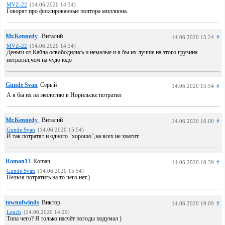
MVZ-22
(14.06.2020 14:34)
Говорят про фиксированные полтора миллиона.
Mr.Kennedy
Виталий
14.06.2020 15:24
#
MVZ-22
(14.06.2020 14:34)
Деньги от Кайла освободились и немалые и я бы их лучше на этого грузина
потратил,чем на чудо юдо
Gunde Svan
Серый
14.06.2020 15:54
#
А я бы их на экологию в Норильске потратил
Mr.Kennedy
Виталий
14.06.2020 16:00
#
Gunde Svan
(14.06.2020 15:54)
И так потратят и одного "хорошо",на всех не хватит.
Roman13
Roman
14.06.2020 18:39
#
Gunde Svan
(14.06.2020 15:54)
Нельзя потратить на то чего нет.)
townofwinds
Виктор
14.06.2020 19:09
#
Lench
(14.06.2020 14:29)
Типа чего? Я только насчёт погоды подумал )