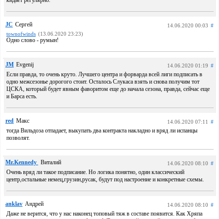
кидает регулярно.
JC
Сергей
14.06.2020 00:03
#
townofwinds
(13.06.2020 23:23)
Одно слово - румын!
JM
Evgenij
14.06.2020 01:19
#
Если правда, то очень круто. Лучшего центра и форварда всей лиги подписать в
одно межсезонье дорогого стоит. Осталось Слукаса взять и снова получим тот
ЦСКА, который будет явным фаворитом еще до начала сезона, правда, сейчас еще
и Барса есть.
red
Макс
14.06.2020 07:11
#
тогда Вильдоза отпадает, выкупать два контракта накладно и вряд ли испанцы
позволят.
Mr.Kennedy
Виталий
14.06.2020 08:10
#
Очень вряд ли такое подписание. Но логика понятно, один классический
центр,остальные немец,грузин,русак, будут под настроение и конкретные схемы.
anklav
Андрей
14.06.2020 08:10
#
Даже не верится, что у нас наконец топовый тяж в составе появится. Как Хряпа