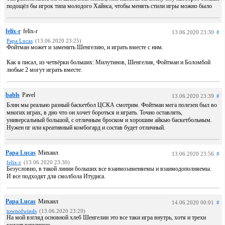
подощёл бы игрок типа молодого Хайнса, чтобы менять стили игры можно было
felix-r
felix-r
13.06.2020 23:30
#
Papa Lucas
(13.06.2020 23:25)
Фойтман может и заменять Шенгелию, и играть вместе с ним.
Как я писал, из четвёрки больших: Милутинов, Шенгелия, Фойтман и Боломбой
любые 2 могут играть вместе.
babls
Pavel
13.06.2020 23:39
#
Блин мы реально разный баскетбол ЦСКА смотрим. Фойтман мега полезен был во
многих играх, в дно что он хочет бороться и играть. Точно оставлять,
универсальный большой, с отличным броском и хорошим айкью баскетбольным.
Нужен пг или креативный комбогард и состав будет отличный.
Papa Lucas
Михаил
13.06.2020 23:56
#
felix-r
(13.06.2020 23:30)
Безусловно, в такой линии больших все взаимозаменяемы и взаимодополняемы.
И все подходят для смолбола Итудиса.
Papa Lucas
Михаил
14.06.2020 00:01
#
townofwinds
(13.06.2020 23:29)
На мой взгляд основной хлеб Шенгелии это все таки игра внутрь, хотя и трехи