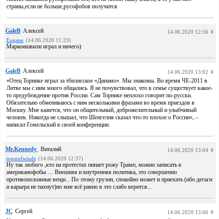
страны,если не больше,русофобов получится
GaleB
Алексей
14.06.2020 12:56
#
Eugene
(14.06.2020 11:23)
Маркоишвили играл и ничего)
GaleB
Алексей
14.06.2020 13:02
#
«Отец Торнике играл за тбилисское «Динамо». Мы знакомы. Во время ЧЕ-2011 в
Литве мы с ним много общались. Я не почувствовал, что в семье существует какое-
то предубеждение против России. Сам Торнике неплохо говорит по-русски.
Обязательно обмениваюсь с ним несколькими фразами во время приездов в
Москву. Мне кажется, что он общительный, доброжелательный и улыбчивый
человек. Никогда не слышал, что Шенгелия сказал что-то плохое о России», –
написал Гомельский в своей конференции.
Mr.Kennedy
Виталий
14.06.2020 13:04
#
townofwinds
(14.06.2020 12:37)
Ну так любого ,кто на протестах пинает рожу Трамп, можно записать в
американофобы .... Внешняя и внутренняя политика, это совершенно
противоположные вещи... По этому грузин, спокойно может и приехать (ибо дегьги
и карьера не пахнут)но мне всё равно в это слабо верится...
JC
Сергей
14.06.2020 13:06
#