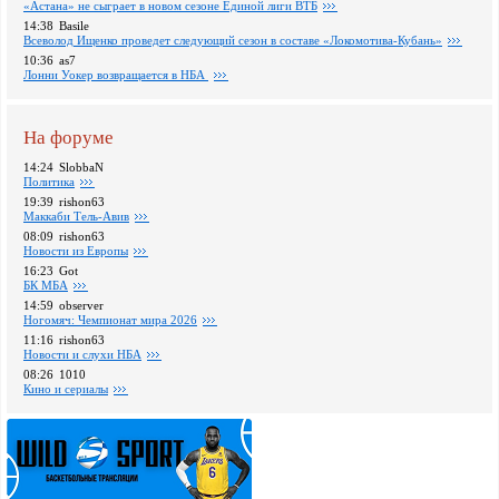
«Астана» не сыграет в новом сезоне Единой лиги ВТБ
14:38
Basile
Всеволод Ищенко проведет следующий сезон в составе «Локомотива-Кубань»
10:36
as7
Лонни Уокер возвращается в НБА
На форуме
14:24
SlobbaN
Политика
19:39
rishon63
Маккаби Тель-Авив
08:09
rishon63
Новости из Европы
16:23
Got
БК МБА
14:59
observer
Ногомяч: Чемпионат мира 2026
11:16
rishon63
Новости и слухи НБА
08:26
1010
Кино и сериалы