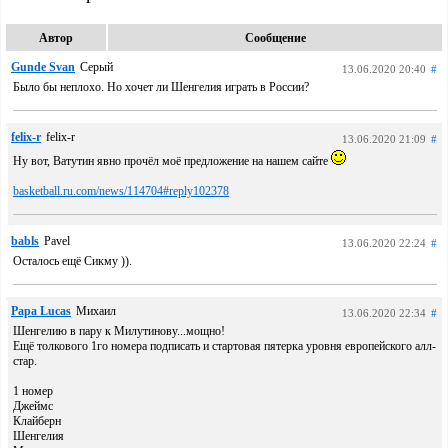
Автор
Сообщение
Gunde Svan
Серый
13.06.2020 20:40
#
Было бы неплохо. Но хочет ли Шенгелия играть в России?
felix-r
felix-r
13.06.2020 21:09
#
Ну вот, Ватутин явно прочёл моё предложение на нашем сайте
basketball.ru.com/news/114704#reply102378
babls
Pavel
13.06.2020 22:24
#
Осталось ещё Сикму )).
Papa Lucas
Михаил
13.06.2020 22:34
#
Шенгелию в пару к Милутинову...мощно!
Ещё толкового 1го номера подписать и стартовая пятерка уровня европейского алл-
стар.
1 номер
Джеймс
Клайберн
Шенгелия