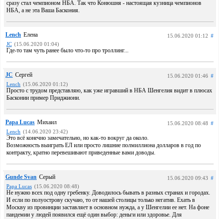
сразу стал чемпионом НБА. Так что Конюшня - настоящая кузница чемпионов
НБА, а не эта Ваша Баскония.
Lench
Елена
15.06.2020 01:12
#
JC
(15.06.2020 01:04)
Где-то там чуть ранее было что-то про троллинг...
JC
Сергей
15.06.2020 01:46
#
Lench
(15.06.2020 01:12)
Просто с трудом представляю, как уже игравший в НБА Шенгелия видит в плюсах
Басконии пример Приджиони.
Papa Lucas
Михаил
15.06.2020 08:48
#
Lench
(14.06.2020 23:42)
Это всё конечно замечательно, но как-то вокруг да около.
Возможность выиграть ЕЛ или просто лишние полмиллиона долларов в год по
контракту, кратно перевешивают приведенные вами доводы.
Gunde Svan
Серый
15.06.2020 09:43
#
Papa Lucas
(15.06.2020 08:48)
Не нужно всех под одну гребенку. Доводилось бывать в разных странах и городах.
И если по полуострову скучаю, то от нашей столицы только негатив. Ехать в
Москву из провинции заставляет в основном нужда, а у Шенгелии ее нет. На фоне
пандемии у людей появился ещё один выбор: деньги или здоровье. Для