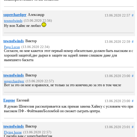
superchardger
Александр
13.06.2020 22:57
#
townofwinds
(13.06.2020 22:56)
Ну вон Хайнс не любил
townofwinds
Виктор
13.06.2020 22:59
#
Papa Lucas
(13.06.2020 22:34)
Согласен, но мне кажется этот первый номер обязательно должен быть высоким и с
хорошей защитой,две дырки в защите на задней линии слишком даже для
нынешнего баскета
townofwinds
Виктор
13.06.2020 23:00
#
superchardger
(13.06.2020 22:57)
Вот за это он мне и нравился, не только за это конечно,но за это в том числе
Eugene
Евгений
13.06.2020 23:00
#
Я думаю Шенгелия рассматривается как прямая замена Хайнсу с условием что при
высоком ПФ - Фойтманн/Боломбой он сможет сыграть центра.
townofwinds
Виктор
13.06.2020 23:01
#
Flying horse
(13.06.2020 22:57)
Спасибо вам с superchardger'ом