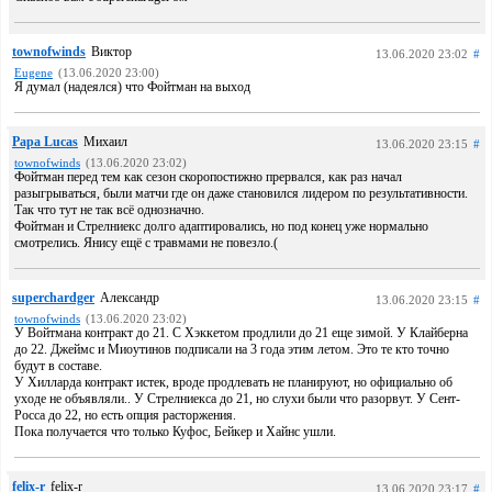
townofwinds
Виктор
13.06.2020 23:02
#
Eugene
(13.06.2020 23:00)
Я думал (надеялся) что Фойтман на выход
Papa Lucas
Михаил
13.06.2020 23:15
#
townofwinds
(13.06.2020 23:02)
Фойтман перед тем как сезон скоропостижно прервался, как раз начал
разыгрываться, были матчи где он даже становился лидером по результативности.
Так что тут не так всё однозначно.
Фойтман и Стрелниекс долго адаптировались, но под конец уже нормально
смотрелись. Янису ещё с травмами не повезло.(
superchardger
Александр
13.06.2020 23:15
#
townofwinds
(13.06.2020 23:02)
У Войтмана контракт до 21. С Хэккетом продлили до 21 еще зимой. У Клайберна
до 22. Джеймс и Миоутинов подписали на 3 года этим летом. Это те кто точно
будут в составе.
У Хилларда контракт истек, вроде продлевать не планируют, но официально об
уходе не объявляли.. У Стрелниекса до 21, но слухи были что разорвут. У Сент-
Росса до 22, но есть опция расторжения.
Пока получается что только Куфос, Бейкер и Хайнс ушли.
felix-r
felix-r
13.06.2020 23:17
#