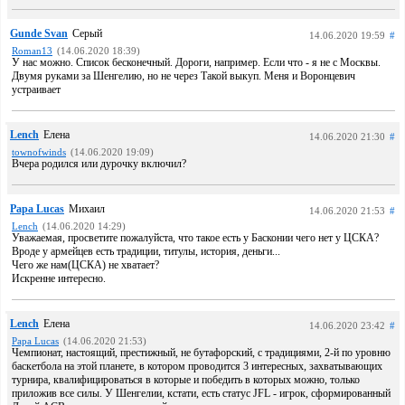
Gunde Svan
Серый
14.06.2020 19:59
#
Roman13
(14.06.2020 18:39)
У нас можно. Список бесконечный. Дороги, например. Если что - я не с Москвы.
Двумя руками за Шенгелию, но не через Такой выкуп. Меня и Воронцевич
устраивает
Lench
Елена
14.06.2020 21:30
#
townofwinds
(14.06.2020 19:09)
Вчера родился или дурочку включил?
Papa Lucas
Михаил
14.06.2020 21:53
#
Lench
(14.06.2020 14:29)
Уважаемая, просветите пожалуйста, что такое есть у Басконии чего нет у ЦСКА?
Вроде у армейцев есть традиции, титулы, история, деньги...
Чего же нам(ЦСКА) не хватает?
Искренне интересно.
Lench
Елена
14.06.2020 23:42
#
Papa Lucas
(14.06.2020 21:53)
Чемпионат, настоящий, престижный, не бутафорский, с традициями, 2-й по уровню
баскетбола на этой планете, в котором проводится 3 интересных, захватывающих
турнира, квалифицироваться в которые и победить в которых можно, только
приложив все силы. У Шенгелии, кстати, есть статус JFL - игрок, сформированный