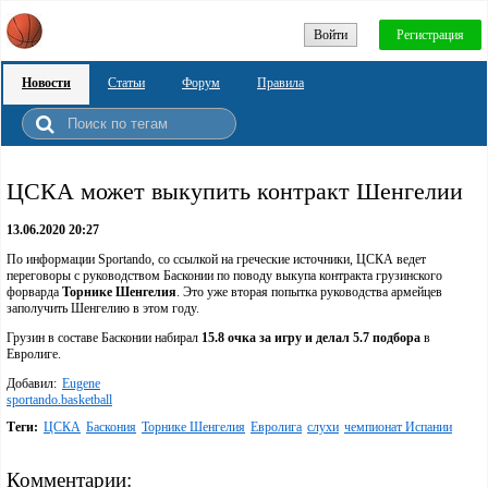
Войти
Регистрация
Новости
Статьи
Форум
Правила
ЦСКА может выкупить контракт Шенгелии
13.06.2020 20:27
По информации Sportando, со ссылкой на греческие источники, ЦСКА ведет
переговоры с руководством Басконии по поводу выкупа контракта грузинского
форварда
Торнике Шенгелия
. Это уже вторая попытка руководства армейцев
заполучить Шенгелию в этом году.
Грузин в составе Басконии набирал
15.8 очка за игру и делал 5.7 подбора
в
Евролиге.
Добавил:
Eugene
sportando.basketball
Теги:
ЦСКА
Баскония
Торнике Шенгелия
Евролига
слухи
чемпионат Испании
Комментарии: