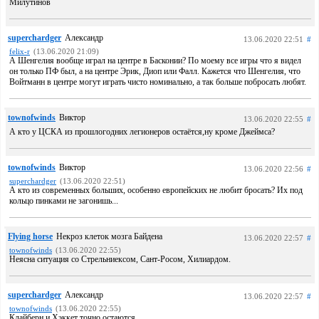
Милутинов
superchardger
Александр
13.06.2020 22:51
#
felix-r
(13.06.2020 21:09)
А Шенгелия вообще играл на центре в Басконии? По моему все игры что я видел
он только ПФ был, а на центре Эрик, Диоп или Фалл. Кажется что Шенгелия, что
Войтманн в центре могут играть чисто номинально, а так больше побросать любят.
townofwinds
Виктор
13.06.2020 22:55
#
А кто у ЦСКА из прошлогодних легионеров остаётся,ну кроме Джеймса?
townofwinds
Виктор
13.06.2020 22:56
#
superchardger
(13.06.2020 22:51)
А кто из современных больших, особенно европейских не любит бросать? Их под
кольцо пинками не загонишь...
Flying horse
Некроз клеток мозга Байдена
13.06.2020 22:57
#
townofwinds
(13.06.2020 22:55)
Неясна ситуация со Стрельниексом, Сант-Росом, Хилиардом.
superchardger
Александр
13.06.2020 22:57
#
townofwinds
(13.06.2020 22:55)
Клайберн и Хэккет точно остаются.