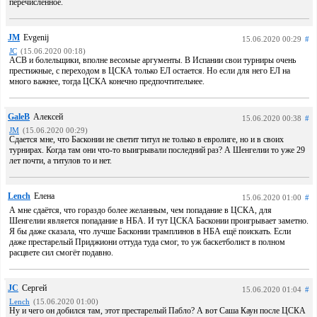
перечисленное.
JM
Evgenij
15.06.2020 00:29
#
JC
(15.06.2020 00:18)
ACB и болельщики, вполне весомые аргументы. В Испании свои турниры очень
престижные, с переходом в ЦСКА только ЕЛ остается. Но если для него ЕЛ на
много важнее, тогда ЦСКА конечно предпочтительнее.
GaleB
Алексей
15.06.2020 00:38
#
JM
(15.06.2020 00:29)
Сдается мне, что Басконии не светит титул не только в евролиге, но и в своих
турнирах. Когда там они что-то выигрывали последний раз? А Шенгелии то уже 29
лет почти, а титулов то и нет.
Lench
Елена
15.06.2020 01:00
#
А мне сдаётся, что гораздо более желанным, чем попадание в ЦСКА, для
Шенгелии является попадание в НБА. И тут ЦСКА Басконии проигрывает заметно.
Я бы даже сказала, что лучше Басконии трамплинов в НБА ещё поискать. Если
даже престарелый Приджиони оттуда туда смог, то уж баскетболист в полном
расцвете сил смогёт подавно.
JC
Сергей
15.06.2020 01:04
#
Lench
(15.06.2020 01:00)
Ну и чего он добился там, этот престарелый Пабло? А вот Саша Каун после ЦСКА