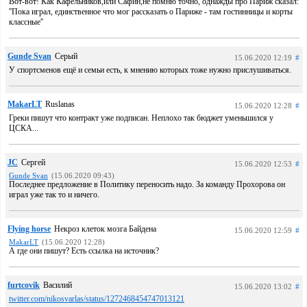
Вот-вот! Как Кафельников,или Сафин,не помню точно, однажды про Париж сказал:
''Пока играл, единственное что мог рассказать о Париже - там гостинницы и корты
классные''
Gunde Svan
Серый
15.06.2020 12:19
#
У спортсменов ещё и семьи есть, к мнению которых тоже нужно прислушиваться.
MakarLT
Ruslanas
15.06.2020 12:28
#
Греки пишут что контракт уже подписан. Неплохо так бюджет уменьшился у
ЦСКА...
JC
Сергей
15.06.2020 12:53
#
Gunde Svan
(15.06.2020 09:43)
Последнее предложение в Политику переносить надо. За команду Прохорова он
играл уже так то и ничего.
Flying horse
Некроз клеток мозга Байдена
15.06.2020 12:59
#
MakarLT
(15.06.2020 12:28)
А где они пишут? Есть ссылка на источник?
furtcovik
Василий
15.06.2020 13:02
#
twitter.com/nikosvarlas/status/1272468454747013121