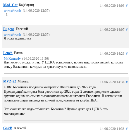
Mad_Cat
Ко(c)т(ян)
14.06.2020 14:03
#
townofwinds
(14.06.2020 12:37)
+1
Eugene
Евгений
14.06.2020 14:07
#
townofwinds
(14.06.2020 12:37)
Я тоже подпишусь
Lench
Елена
14.06.2020 14:29
#
Mr.Kennedy
(14.06.2020 13:56)
Для кого-то может и так. У ЦСКА есть деньги, но нет некоторых вещей, которые
есть у Басконии и которые за деньги купить невозможно.
MVZ-22
Михаил
14.06.2020 14:34
#
в 18г. Баскония» продлила контракт с Шенгелией до 2022 года.
Предыдущий контракт был рассчитан до 2020 года. 2-летнее продление сделает
грузина одним из самых высокооплачиваемых игроков Евролиги. В соглашении
прописана опция выхода на случай предложения от клуба НБА.
Это сколько же надо отбашлять Басконии? Думаю даже для ЦСКА это
маловероятно
GaleB
Алексей
14.06.2020 14:38
#