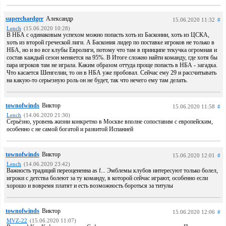
superchardger
Александр
15.06.2020 11:32
#
Lench
(15.06.2020 10:28)
В НБА с одинаковым успехом можно попасть хоть из Басконии, хоть из ЦСКА,
хоть из второй греческой лиги. А Баскония лидер по поставке игроков не только в
НБА, но и во все клубы Евролиги, потому что там в принципе текучка огромная и
состав каждый сезон меняется на 95%. В Итоге сложно найти команду, где хотя бы
пара игроков там не играла. Каким образом оттуда проще попасть в НБА - загадка.
Что касается Шенгелии, то он в НБА уже пробовал. Сейчас ему 29 и рассчитывать
на какую-то серьезную роль он не будет, так что нечего ему там делать.
townofwinds
Виктор
15.06.2020 11:58
#
Lench
(14.06.2020 21:30)
Серьёзно, уровень жизни конкретно в Москве вполне сопоставим с европейским,
особенно с не самой богатой и развитой Испанией
townofwinds
Виктор
15.06.2020 12:01
#
Lench
(14.06.2020 23:42)
Важность традиций переоцененна as f... Эмблемы клубов интересуют только болел,
игроки с детства болеют за ту команду, в которой сейчас играют, особенно если
хорошо и вовремя платят и есть возможность бороться за титулы
townofwinds
Виктор
15.06.2020 12:06
#
MVZ-22
(15.06.2020 11:07)