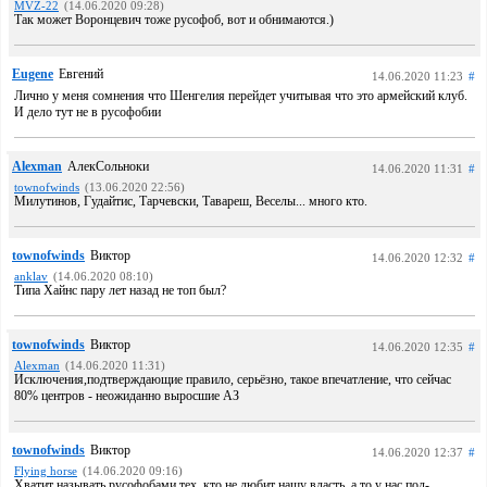
MVZ-22
(14.06.2020 09:28)
Так может Воронцевич тоже русофоб, вот и обнимаются.)
Eugene
Евгений
14.06.2020 11:23
#
Лично у меня сомнения что Шенгелия перейдет учитывая что это армейский клуб.
И дело тут не в русофобии
Alexman
АлекСольноки
14.06.2020 11:31
#
townofwinds
(13.06.2020 22:56)
Милутинов, Гудайтис, Тарчевски, Тавареш, Веселы... много кто.
townofwinds
Виктор
14.06.2020 12:32
#
anklav
(14.06.2020 08:10)
Типа Хайнс пару лет назад не топ был?
townofwinds
Виктор
14.06.2020 12:35
#
Alexman
(14.06.2020 11:31)
Исключения,подтверждающие правило, серьёзно, такое впечатление, что сейчас
80% центров - неожиданно выросшие АЗ
townofwinds
Виктор
14.06.2020 12:37
#
Flying horse
(14.06.2020 09:16)
Хватит называть русофобами тех, кто не любит нашу власть, а то у нас пол-