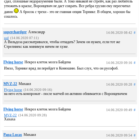
сдал, сплошные недоразумения были. А Токо никакой не стрейч, как раз любитель
утюжить в краске, Воронцевич не даст соврать. Все ребра грузин ему пересчитал
давно
А бросок с трехи - это не главная опция Торнике. В общем, хорошо бы
сошлось.
superchardger
Александр
14.06.2020 08:42
#
red
(14.06.2020 07:11)
А Вильдоза рассматривался, чтобы отпадать? Зачем он нужен, если тот же
Стрелниекс как минимум ничем не хуже.
Flying horse
Некроз клеток мозга Байдена
14.06.2020 09:16
#
Имхо, Торнике вряд ли перейдет в Конюшню. Был слух, что он русофоб.
MVZ-22
Михаил
14.06.2020 09:28
#
Flying horse
(14.06.2020 09:16)
на него есть компромат - после матчей он активно обнимается с Воронцевичем
Flying horse
Некроз клеток мозга Байдена
14.06.2020 09:49
#
MVZ-22
(14.06.2020 09:28)
Хахаха
Papa Lucas
Михаил
14.06.2020 09:54
#