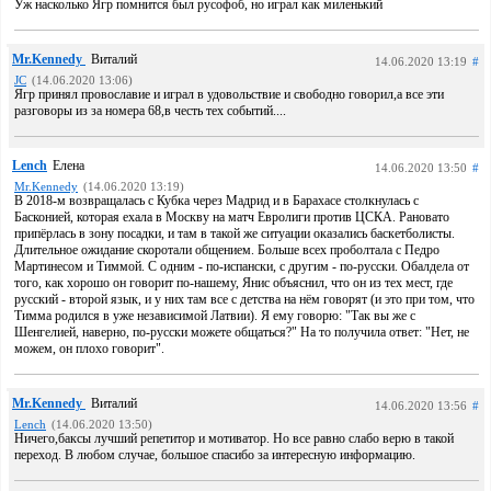
Уж насколько Ягр помнится был русофоб, но играл как миленький
Mr.Kennedy
Виталий
14.06.2020 13:19
#
JC
(14.06.2020 13:06)
Ягр принял провославие и играл в удовольствие и свободно говорил,а все эти
разговоры из за номера 68,в честь тех событий....
Lench
Елена
14.06.2020 13:50
#
Mr.Kennedy
(14.06.2020 13:19)
В 2018-м возвращалась с Кубка через Мадрид и в Барахасе столкнулась с
Басконией, которая ехала в Москву на матч Евролиги против ЦСКА. Рановато
припёрлась в зону посадки, и там в такой же ситуации оказались баскетболисты.
Длительное ожидание скоротали общением. Больше всех проболтала с Педро
Мартинесом и Тиммой. С одним - по-испански, с другим - по-русски. Обалдела от
того, как хорошо он говорит по-нашему, Янис объяснил, что он из тех мест, где
русский - второй язык, и у них там все с детства на нём говорят (и это при том, что
Тимма родился в уже независимой Латвии). Я ему говорю: "Так вы же с
Шенгелией, наверно, по-русски можете общаться?" На то получила ответ: "Нет, не
можем, он плохо говорит".
Mr.Kennedy
Виталий
14.06.2020 13:56
#
Lench
(14.06.2020 13:50)
Ничего,баксы лучший репетитор и мотиватор. Но все равно слабо верю в такой
переход. В любом случае, большое спасибо за интересную информацию.