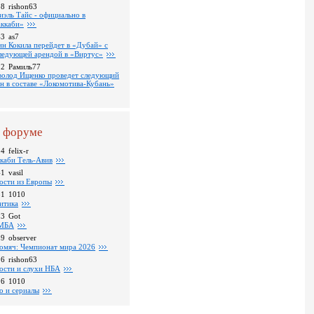
18
rishon63
иэль Тайс - официально в
ккаби»
43
as7
ин Кокила перейдет в «Дубай» с
ледующей арендой в «Виртус»
22
Рамиль77
волод Ищенко проведет следующий
он в составе «Локомотива-Кубань»
 форуме
24
felix-r
каби Тель-Авив
41
vasil
ости из Европы
31
1010
итика
23
Got
МБА
59
observer
омяч: Чемпионат мира 2026
16
rishon63
ости и слухи НБА
26
1010
о и сериалы