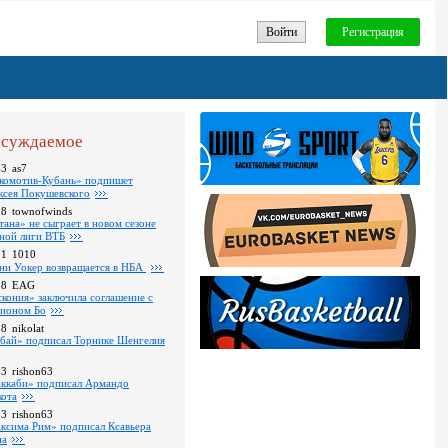
Войти
Регистрация
суждаемое
43
as7
комотив-Кубань» подпишет
ксея Покушевского
28
townofwinds
тана» не сыграет в новом сезоне
ной лиги ВТБ
01
1010
ни Уокер возвращается в НБА
18
EAG
скония» заключила соглашение с
ионом Бо
58
nikolat
бай» подписал Торнике Шенгелия
03
rishon63
ккаби» подписал Армандо
кота
13
rishon63
ксима Рим» подписал Ксавьера
на