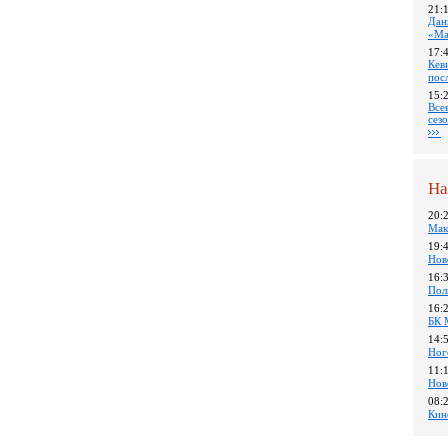
21:
Дан
«Ма
17:
Кев
пос
15:
Все
сез
На
20:
Мак
19:
Нов
16:
Пол
16:
БК 
14:
Ног
11:
Нов
08:
Кин