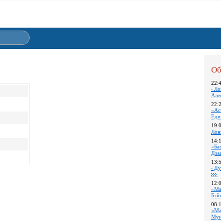
Об
22:
«Ло
Але
22:
«Ас
Еди
19:
Лон
14:
«Ба
Дэм
13:
«Ду
12:
«Ма
Бэй
08:
«Ма
Му