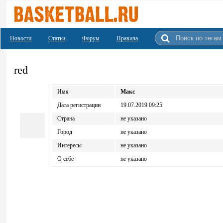
Новости
Статьи
Форум
Правила
red
Имя
Макс
Дата регистрации
19.07.2019 09:25
Страна
не указано
Город
не указано
Интересы
не указано
О себе
не указано