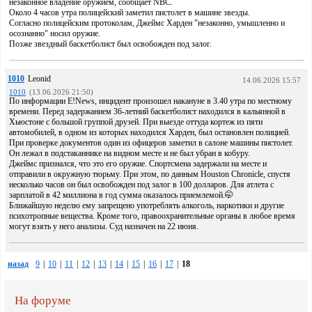
незаконное владение оружием, сообщает NBC.
Около 4 часов утра полицейский заметил пистолет в машине звезды.
Согласно полицейским протоколам, Джеймс Харден "незаконно, умышленно и
осознанно" носил оружие.
Позже звездный баскетболист был освобожден под залог.
1010
Leonid
14.06.2026 15:57
1010
(13.06.2026 21:50)
По информации E!News, инцидент произошел накануне в 3.40 утра по местному
времени. Перед задержанием 36-летний баскетболист находился в кальянной в
Хьюстоне с большой группой друзей. При выезде оттуда кортеж из пяти
автомобилей, в одном из которых находился Харден, был остановлен полицией.
При проверке документов один из офицеров заметил в салоне машины пистолет.
Он лежал в подстаканнике на видном месте и не был убран в кобуру.
Джеймс признался, что это его оружие. Спортсмена задержали на месте и
отправили в окружную тюрьму. При этом, по данным Houston Chronicle, спустя
несколько часов он был освобожден под залог в 100 долларов. Для атлета с
зарплатой в 42 миллиона в год сумма оказалось приемлемой.🤭
Ближайшую неделю ему запрещено употреблять алкоголь, наркотики и другие
психотропные вещества. Кроме того, правоохранительные органы в любое время
могут взять у него анализы. Суд назначен на 22 июня.
назад
9
|
10
|
11
|
12
|
13
|
14
|
15
|
16
|
17
|
18
На форуме