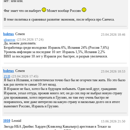
нет : или или.
Фиг знает что он выберет
Может вообще Россию
В теме политика я сравнивал развитие экономик, после вброса про Санчеса.
boletus
Семен
23.04.2026 18:46
observer
(23.04.2026 17:24)
Да, можем дополнить:
Безработица среди молодежи: Израиль 6%, Испания 24% (Россия 7,6%)
Уровень инфляции за последние 10 лет: Израиль 1,5%, Испания 2,2%
ВВП за последние 10 лет у Израиля рос быстрее, и разрыв увеличился.
boletus
Семен
23.04.2026 18:53
ZUB
(23.04.2026 17:45)
Я был в Испании, и гипотетически точно был бы не огорчен там жить. Но это было
как раз почти те самые 10 лет назад.
В Израиле не был, хотел бы в будущем побывать. Один мой друг, гражданин
Израиля, уехал оттуда, прожив много лет, он до сих пор не выбрал новую страну
для проживания, хотел переехать в Грузию, но там ему очень быстро не
понравилось, мне даже интересно на какую страну и насколько долго он в итоге
выменяет Россию, Израиль и Грузию.
1010
Leonid
13.06.2026 21:50
Звезда НБА Джеймс Харден (Кливленд Кавальерз) арестован в Техасе за