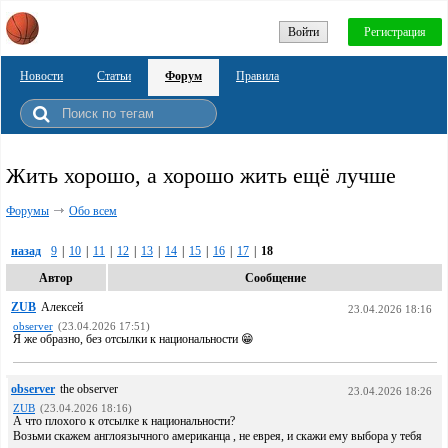
Войти
Регистрация
Новости
Статьи
Форум
Правила
Жить хорошо, а хорошо жить ещё лучше
Форумы
Обо всем
назад
9
|
10
|
11
|
12
|
13
|
14
|
15
|
16
|
17
|
18
Автор
Сообщение
ZUB
Алексей
23.04.2026 18:16
observer
(23.04.2026 17:51)
Я же образно, без отсылки к национальности 😁
observer
the observer
23.04.2026 18:26
ZUB
(23.04.2026 18:16)
А что плохого к отсылке к национальности?
Возьми скажем англоязычного американца , не еврея, и скажи ему выбора у тебя