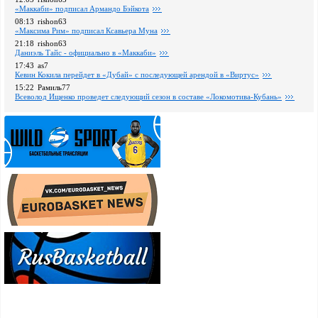
«Маккаби» подписал Армандо Бэйкота
08:13
rishon63
«Максима Рим» подписал Ксавьера Муна
21:18
rishon63
Даниэль Тайс - официально в «Маккаби»
17:43
as7
Кевин Кокила перейдет в «Дубай» с последующей арендой в «Виртус»
15:22
Рамиль77
Всеволод Ищенко проведет следующий сезон в составе «Локомотива-Кубань»