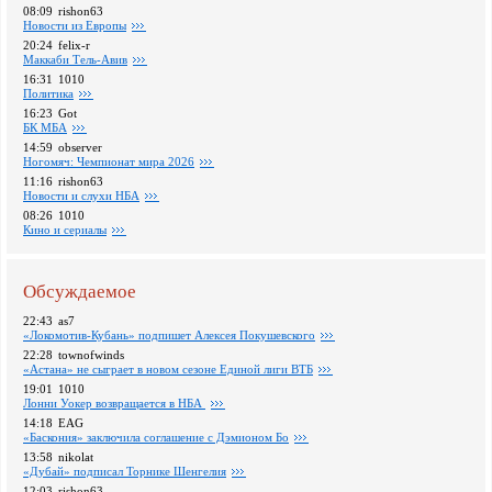
08:09
rishon63
Новости из Европы
20:24
felix-r
Маккаби Тель-Авив
16:31
1010
Политика
16:23
Got
БК МБА
14:59
observer
Ногомяч: Чемпионат мира 2026
11:16
rishon63
Новости и слухи НБА
08:26
1010
Кино и сериалы
Обсуждаемое
22:43
as7
«Локомотив-Кубань» подпишет Алексея Покушевского
22:28
townofwinds
«Астана» не сыграет в новом сезоне Единой лиги ВТБ
19:01
1010
Лонни Уокер возвращается в НБА
14:18
EAG
«Баскония» заключила соглашение с Дэмионом Бо
13:58
nikolat
«Дубай» подписал Торнике Шенгелия
12:03
rishon63