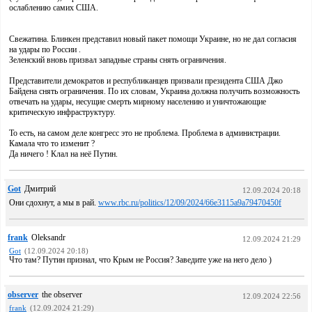
ослаблению самих США.
Свежатина. Блинкен представил новый пакет помощи Украине, но не дал согласия
на удары по России .
Зеленский вновь призвал западные страны снять ограничения.
Представители демократов и республиканцев призвали президента США Джо
Байдена снять ограничения. По их словам, Украина должна получить возможность
отвечать на удары, несущие смерть мирному населению и уничтожающие
критическую инфраструктуру.
То есть, на самом деле конгресс это не проблема. Проблема в администрации.
Камала что то изменит ?
Да ничего ! Клал на неё Путин.
Got
Дмитрий
12.09.2024 20:18
Они сдохнут, а мы в рай.
www.rbc.ru/politics/12/09/2024/66e3115a9a79470450f
frank
Oleksandr
12.09.2024 21:29
Got
(12.09.2024 20:18)
Что там? Путин признал, что Крым не Россия? Заведите уже на него дело )
observer
the observer
12.09.2024 22:56
frank
(12.09.2024 21:29)