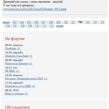
Дмитрий уже сказал , очень лаконично - цитатой.
У нас тоже его цитируют.
www.newsru.co.il/world/12sep2024/putine_0012.html
назад
693
|
694
|
695
|
696
|
697
|
698
|
699
|
700
|
701
|
702
|
703
|
704
|
705
|
706
|
707
|
708
|
709
|
710
|
711
|
712
далее
На форуме
09:04
observer
Политика
19:39
rishon63
Маккаби Тель-Авив
08:09
rishon63
Новости из Европы
16:23
Got
БК МБА
14:59
observer
Ногомяч: Чемпионат мира 2026
11:16
rishon63
Новости и слухи НБА
08:26
1010
Кино и сериалы
Обсуждаемое