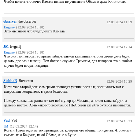
Чтобы понять что хочет Камала нельзя не учитывать Обама и даже Клинтоных.
observer
the observer
12.09.2024 11:59
Eugene
(12.09.2024 10:18)
Зато мы знаем что будет делать Камала...
JM
Evgenij
12.09.2024 12:14
Eugene
(12.09.2024 10:18)
Что они там говорят во время избирательной кампании и что на самом деле будут
делать, две разные вещи. Тем более в случае с Трампом, для которого это в любом
случае будет вторая каденция.
SlobbaN
Вячеслав
12.09.2024 15:29
Киты уже второй день с амерами проводят учения военные, заекшались там с
амерскими генералами, в десна бахаются.
Походу хохлы щас развалят там всё в упор до Москвы, а потом киты зайдут на
дальний восток. Хоть какое-то веселье, бо НБА сезон аж 24го октября начинается.
Vad
Vad
12.09.2024 16:23
JM
(12.09.2024 12:14)
Кстати Трамп один из тех президентов, который что обещал то и делал. Что нельзя
сказать не о Байдане, не об Обаме, и не о Буше.