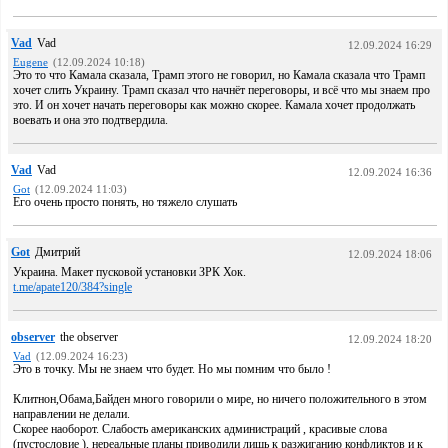
Vad
Vad
12.09.2024 16:29
Eugene
(12.09.2024 10:18)
Это то что Камала сказала, Трамп этого не говорил, но Камала сказала что Трамп
хочет слить Украину. Трамп сказал что начнёт переговоры, и всё что мы знаем про
это. И он хочет начать переговоры как можно скорее. Камала хочет продолжать
воевать и она это подтвердила.
Vad
Vad
12.09.2024 16:36
Got
(12.09.2024 11:03)
Его очень просто понять, но тяжело слушать
Got
Дмитрий
12.09.2024 18:06
Украина. Макет пусковой установки ЗРК Хок.
t.me/apate120/384?single
observer
the observer
12.09.2024 18:20
Vad
(12.09.2024 16:23)
Это в точку. Мы не знаем что будет. Но мы помним что было !
Клитнон,Обама,Байден много говорили о мире, но ничего положительного в этом
направлении не делали.
Скорее наоборот. Слабость американских администраций , красивые слова
(пустословие ), нереальные планы приводили лишь к разжиганию конфликтов и к