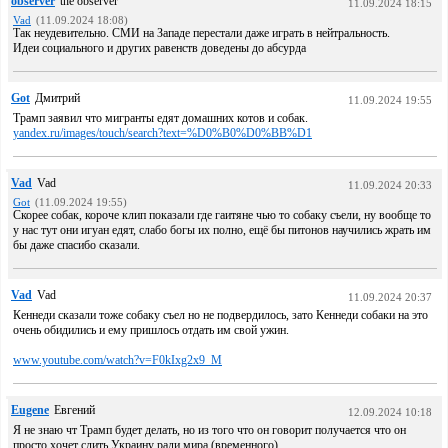
observer
the observer
11.09.2024 18:15
Vad
(11.09.2024 18:08)
Так неудевительно. СМИ на Западе перестали даже играть в нейтральность.
Идеи социального и других равенств доведены до абсурда
Got
Дмитрий
11.09.2024 19:55
Трамп заявил что мигранты едят домашних котов и собак.
yandex.ru/images/touch/search?text=%D0%B0%D0%BB%D1
Vad
Vad
11.09.2024 20:33
Got
(11.09.2024 19:55)
Скорее собак, короче клип показали где гаитяне чью то собаку съели, ну вообще то
у нас тут они игуан едят, слабо богы их полно, ещё бы питонов научились жрать им
бы даже спасибо сказали.
Vad
Vad
11.09.2024 20:37
Кеннеди сказали тоже собаку съел но не подвердилось, зато Кеннеди собаки на это
очень обидились и ему пришлось отдать им свой ужин.
www.youtube.com/watch?v=F0kIxg2x9_M
Eugene
Евгений
12.09.2024 10:18
Я не знаю чт Трамп будет делать, но из того что он говорит получается что он
просто хочет слить Украину ради мира (временного)