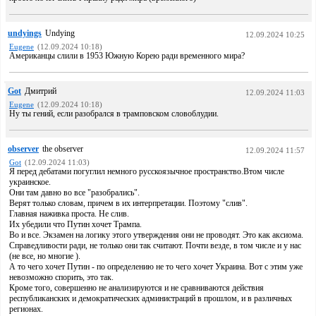
undyings
Undying
12.09.2024 10:25
Eugene
(12.09.2024 10:18)
Американцы слили в 1953 Южную Корею ради временного мира?
Got
Дмитрий
12.09.2024 11:03
Eugene
(12.09.2024 10:18)
Ну ты гений, если разобрался в трамповском словоблудии.
observer
the observer
12.09.2024 11:57
Got
(12.09.2024 11:03)
Я перед дебатами погуглил немного русскоязычное пространство.Втом числе
украинское.
Они там давно во все "разобрались".
Верят только словам, причем в их интерпретации. Поэтому "слив".
Главная наживка проста. Не слив.
Их убедили что Путин хочет Трампа.
Во и все. Экзамен на логику этого утверждения они не проводят. Это как аксиома.
Справедливости ради, не только они так считают. Почти везде, в том числе и у нас
(не все, но многие ).
А то чего хочет Путин - по определению не то чего хочет Украина. Вот с этим уже
невозможно спорить, это так.
Кроме того, совершенно не анализируются и не сравниваются действия
республиканских и демократических администраций в прошлом, и в различных
регионах.