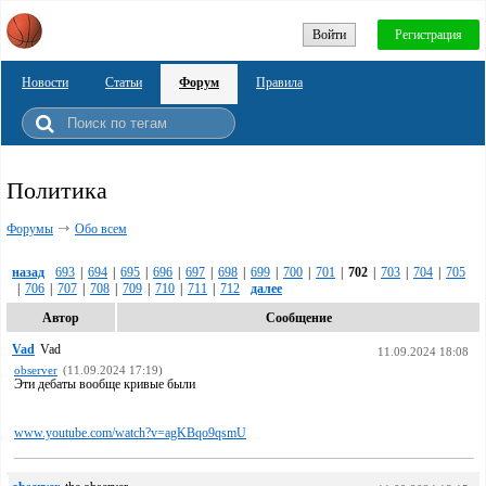
Войти
Регистрация
Новости
Статьи
Форум
Правила
Политика
Форумы
Обо всем
назад
693
|
694
|
695
|
696
|
697
|
698
|
699
|
700
|
701
|
702
|
703
|
704
|
705
|
706
|
707
|
708
|
709
|
710
|
711
|
712
далее
Автор
Сообщение
Vad
Vad
11.09.2024 18:08
observer
(11.09.2024 17:19)
Эти дебаты вообще кривые были
www.youtube.com/watch?v=agKBqo9qsmU