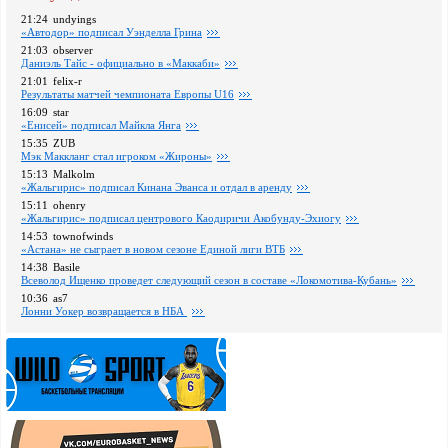
21:24
undyings
«Автодор» подписал Уэнделла Грина
21:03
observer
Даниэль Тайс - официально в «Маккаби»
21:01
felix-r
Pезультаты матчей чемпионата Европы U16
16:09
star
«Енисей» подписал Майкла Янга
15:35
ZUB
Мэк Маккланг стал игроком «Жироны»
15:13
Malkolm
«Жальгирис» подписал Кинана Эванса и отдал в аренду
15:11
ohenry
«Жальгирис» подписал центрового Каодиричи Акобунду-Эхиогу
14:53
townofwinds
«Астана» не сыграет в новом сезоне Единой лиги ВТБ
14:38
Basile
Всеволод Ищенко проведет следующий сезон в составе «Локомотива-Кубань»
10:36
as7
Лонни Уокер возвращается в НБА