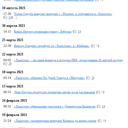
10 августа 2021
17:36
Усман Гаруба выкупит контракт с «Реалом» и отправится в «Хьюстон»
(
14
)
30 апреля 2021
14:15
Кевин Портер превзошел рекорд Леброна
(
1
)
25 марта 2021
22:58
Виктор Оладипо перейдет из «Хьюстона» в «Майами»
(
0
)
22 марта 2021
04:05
«Хьюстон» – восьмая команда в истории НБА, проигравшая 20 матчей подряд
(
3
)
18 марта 2021
03:14
«Хьюстон» обменял Пи Джей Такера в «Милуоки»
(
1
)
13 марта 2021
00:55
Эрик Гордон пропустит примерно месяц из-за растяжения
(
0
)
24 февраля 2021
09:32
«Хьюстон» официально расстался с Демаркусом Казинсом
(
1
)
19 февраля 2021
21:24
«Хьюстон» гарантировал контракт Казинса до конца сезона
(
0
)