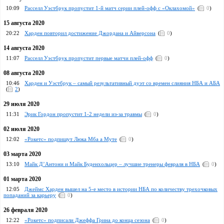
10:09
Расселл Уэстбрук пропустит 1-й матч серии плей-офф с «Оклахомой»
(
0
)
15 августа 2020
20:22
Харден повторил достижение Джордана и Айверсона
(
0
)
14 августа 2020
11:07
Расселл Уэстбрук пропустит первые матчи плей-офф
(
0
)
08 августа 2020
10:46
Харден и Уэстбрук – самый результативный дуэт со времен слияния НБА и АБА
(
2
)
29 июля 2020
11:31
Эрик Гордон пропустит 1-2 недели из-за травмы
(
0
)
02 июля 2020
12:02
«Рокетс» подпишут Люка Мба а Муте
(
0
)
03 марта 2020
13:10
Майк Д’Антони и Майк Буденхольцер – лучшие тренеры февраля в НБА
(
0
)
01 марта 2020
12:05
Джеймс Харден вышел на 5-е место в истории НБА по количеству трехочковых
попаданий за карьеру
(
0
)
26 февраля 2020
12:22
«Рокетс» подписали Джеффа Грина до конца сезона
(
0
)