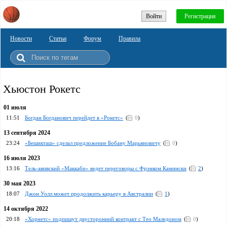
Войти
Регистрация
Новости
Статьи
Форум
Правила
Хьюстон Рокетс
01 июля
11:51
Богдан Богданович перейдет в «Рокетс»
(
0
)
13 сентября 2024
23:24
«Бешикташ» сделал предложение Бобану Марьяновичу
(
0
)
16 июля 2023
13:16
Тель-авивский «Маккаби» ведет переговоры с Фрэнком Камински
(
2
)
30 мая 2023
18:07
Джон Уолл может продолжить карьеру в Австралии
(
1
)
14 октября 2022
20:18
«Хорнетс» подпишут двусторонний контракт с Тео Маледоном
(
0
)