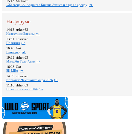
15:13
Malkolm
«Жальгирис» подписал Кинана Эванса и отдал в аренду
На форуме
14:13
rishon63
Новости из Европы
13:31
observer
Политика
16:48
Got
Виноград
19:39
rishon63
Маккаби Тель-Авив
16:23
Got
БК МБА
14:59
observer
Ногомяч: Чемпионат мира 2026
11:16
rishon63
Новости и слухи НБА