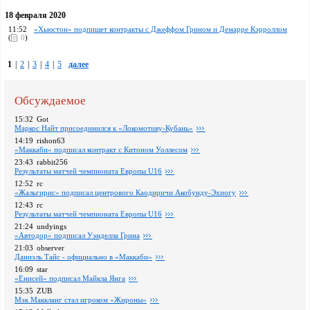
18 февраля 2020
11:52
«Хьюстон» подпишет контракты с Джеффом Грином и Демарре Кэрроллом
(
0
)
1
|
2
|
3
|
4
|
5
далее
Обсуждаемое
15:32
Got
Маркос Найт присоединился к «Локомотиву-Кубань»
14:19
rishon63
«Маккаби» подписал контракт с Китоном Уоллесом
23:43
rabbit256
Pезультаты матчей чемпионата Европы U16
12:52
rc
«Жальгирис» подписал центрового Каодиричи Акобунду-Эхиогу
12:43
rc
Pезультаты матчей чемпионата Европы U16
21:24
undyings
«Автодор» подписал Уэнделла Грина
21:03
observer
Даниэль Тайс - официально в «Маккаби»
16:09
star
«Енисей» подписал Майкла Янга
15:35
ZUB
Мэк Маккланг стал игроком «Жироны»