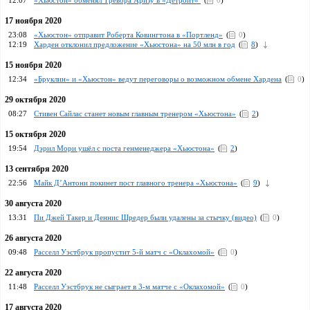
12:07
«Хьюстон» обменял Тревора Аризу в «Детройт»
(
0
)
17 ноября 2020
23:08
«Хьюстон» отправит Роберта Ковингтона в «Портленд»
(
0
)
12:19
Харден отклонил предложение «Хьюстона» на 50 млн в год
(
8
)
15 ноября 2020
12:34
«Бруклин» и «Хьюстон» ведут переговоры о возможном обмене Хардена
(
0
)
29 октября 2020
08:27
Стивен Сайлас станет новым главным тренером «Хьюстона»
(
2
)
15 октября 2020
19:54
Дэрил Мори ушёл с поста генменеджера «Хьюстона»
(
2
)
13 сентября 2020
22:56
Майк Д’Антони покинет пост главного тренера «Хьюстона»
(
9
)
30 августа 2020
13:31
Пи Джей Такер и Деннис Шредер были удалены за стычку (видео)
(
0
)
26 августа 2020
09:48
Расселл Уэстбрук пропустит 5-й матч с «Оклахомой»
(
0
)
22 августа 2020
11:48
Расселл Уэстбрук не сыграет в 3-м матче с «Оклахомой»
(
0
)
17 августа 2020