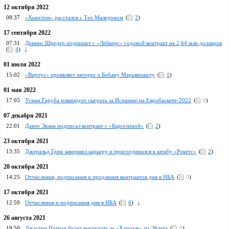
12 октября 2022
08:37
«Хьюстон» расстался с Тео Маледоном
(
2
)
17 сентября 2022
07:31
Деннис Шредер подпишет с «Лейкерс» годовой контракт на 2,64 млн долларов
(
4
)
01 июля 2022
15:02
«Виртус» проявляет интерес к Бобану Марьяновичу
(
1
)
01 мая 2022
17:05
Усман Гаруба планирует сыграть за Испанию на Евробаскете-2022
(
0
)
07 декабря 2021
22:01
Данте Экзам подписал контракт с «Барселоной»
(
2
)
23 октября 2021
13:35
Джеральд Грин завершил карьеру и присоединился к штабу «Рокетс»
(
2
)
20 октября 2021
14:25
Отчисления, подписания и продления контрактов дня в НБА
(
0
)
17 октября 2021
12:59
Отчисления и подписания дня в НБА
(
6
)
26 августа 2021
19:50
Джастин Пэттон будет выступать за «Хапоэль» из Эйлата
(
0
)