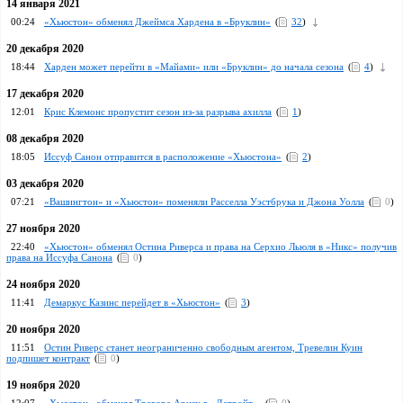
14 января 2021
00:24
«Хьюстон» обменял Джеймса Хардена в «Бруклин»
(
32
)
20 декабря 2020
18:44
Харден может перейти в «Майами» или «Бруклин» до начала сезона
(
4
)
17 декабря 2020
12:01
Крис Клемонс пропустит сезон из-за разрыва ахилла
(
1
)
08 декабря 2020
18:05
Иссуф Санон отправится в расположение «Хьюстона»
(
2
)
03 декабря 2020
07:21
«Вашингтон» и «Хьюстон» поменяли Расселла Уэстбрука и Джона Уолла
(
0
)
27 ноября 2020
22:40
«Хьюстон» обменял Остина Риверса и права на Серхио Льюля в «Никс» получив
права на Иссуфа Санона
(
0
)
24 ноября 2020
11:41
Демаркус Казинс перейдет в «Хьюстон»
(
3
)
20 ноября 2020
11:51
Остин Риверс станет неограниченно свободным агентом, Тревелин Куин
подпишет контракт
(
0
)
19 ноября 2020