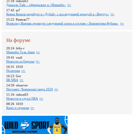
21:18
rishon63
Даниэль Тайс - официально в «Маккаби»
17:43
as7
Кевин Кокила перейдет в «Дубай» с последующей арендой в «Виртус»
15:22
Рамиль77
Всеволод Ищенко проведет следующий сезон в составе «Локомотива-Кубань»
На форуме
20:24
felix-r
Маккаби Тель-Авив
19:41
vasil
Новости из Европы
16:31
1010
Политика
16:23
Got
БК МБА
14:59
observer
Ногомяч: Чемпионат мира 2026
11:16
rishon63
Новости и слухи НБА
08:26
1010
Кино и сериалы