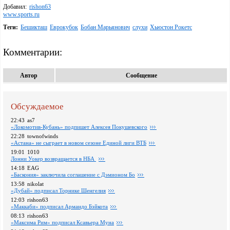
Добавил:
rishon63
www.sports.ru
Теги:
Бешикташ
Еврокубок
Бобан Марьянович
слухи
Хьюстон Рокетс
Комментарии:
Автор
Сообщение
Обсуждаемое
22:43
as7
«Локомотив-Кубань» подпишет Алексея Покушевского
22:28
townofwinds
«Астана» не сыграет в новом сезоне Единой лиги ВТБ
19:01
1010
Лонни Уокер возвращается в НБА
14:18
EAG
«Баскония» заключила соглашение с Дэмионом Бо
13:58
nikolat
«Дубай» подписал Торнике Шенгелия
12:03
rishon63
«Маккаби» подписал Армандо Бэйкота
08:13
rishon63
«Максима Рим» подписал Ксавьера Муна