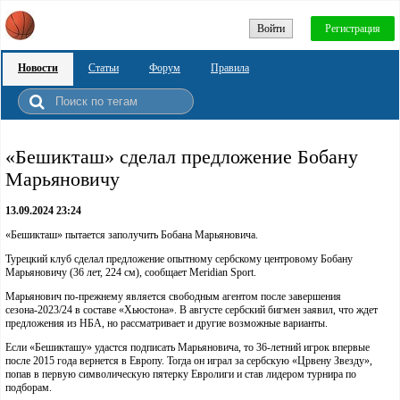
Войти
Регистрация
Новости
Статьи
Форум
Правила
«Бешикташ» сделал предложение Бобану
Марьяновичу
13.09.2024 23:24
«Бешикташ» пытается заполучить Бобана Марьяновича.
Турецкий клуб сделал предложение опытному сербскому центровому Бобану
Марьяновичу (36 лет, 224 см), сообщает Meridian Sport.
Марьянович по-прежнему является свободным агентом после завершения
сезона-2023/24 в составе «Хьюстона». В августе сербский бигмен заявил, что ждет
предложения из НБА, но рассматривает и другие возможные варианты.
Если «Бешикташу» удастся подписать Марьяновича, то 36-летний игрок впервые
после 2015 года вернется в Европу. Тогда он играл за сербскую «Црвену Звезду»,
попав в первую символическую пятерку Евролиги и став лидером турнира по
подборам.