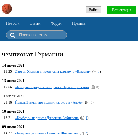
Войти
Регистрация
Новости
Статьи
Форум
Правила
чемпионат Германии
14 июля 2021
11:25
Дарран Хиллиард продолжит карьеру в «Баварии»
(
1
)
13 июля 2021
19:56
«Бавария» продлила контракт с Паулем Ципзером
(
0
)
11 июля 2021
21:16
Йовель Зусман продолжит карьеру в «Альбе»
(
0
)
10 июля 2021
18:21
«Бамберг» подписал Джастина Робинсона
(
1
)
09 июля 2021
14:37
«Бавария» усилилась Гэвином Шиллингом
(
3
)