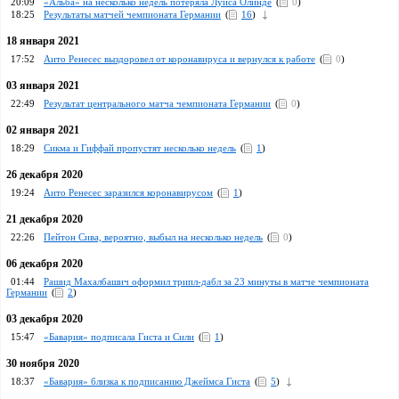
20:09
«Альба» на несколько недель потеряла Луиса Олинде
(
0
)
18:25
Результаты матчей чемпионата Германии
(
16
)
18 января 2021
17:52
Аито Ренесес выздоровел от коронавируса и вернулся к работе
(
0
)
03 января 2021
22:49
Результат центрального матча чемпионата Германии
(
0
)
02 января 2021
18:29
Сикма и Гиффай пропустят несколько недель
(
1
)
26 декабря 2020
19:24
Аито Ренесес заразился коронавирусом
(
1
)
21 декабря 2020
22:26
Пейтон Сива, вероятно, выбыл на несколько недель
(
0
)
06 декабря 2020
01:44
Рашид Махалбашич оформил трипл-дабл за 23 минуты в матче чемпионата
Германии
(
2
)
03 декабря 2020
15:47
«Бавария» подписала Гиста и Сили
(
1
)
30 ноября 2020
18:37
«Бавария» близка к подписанию Джеймса Гиста
(
5
)