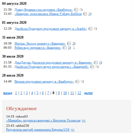
04 августа 2020
21:39
Дэвид Кравиш стал игроком «Бамберга»
(
0
)
15:43
«Бавария» пополнилась Ником Уэйлер-Бэббом
(
1
)
01 августа 2020
12:29
Джейсон Грэнджер продолжит карьеру в «Альбе»
(
0
)
31 июля 2020
18:58
Матиас Лессор покинул «Баварию»
(
3
)
06:03
Рейнольдс перешел в «Баварию»
(
5
)
30 июля 2020
11:58
ДжаДжуан Джонсон продолжит карьеру в «Баварии»
(
1
)
01:35
Джейсон Грэнджер ведет переговоры с «Баварией»
(
0
)
28 июля 2020
14:49
Витали продолжит карьеру в «Бамберге»
(
0
)
назад
1
|
2
|
3
|
4
|
5
|
6
|
7
|
8
|
9
|
10
|
11
|
12
далее
Обсуждаемое
14:19
rishon63
«Маккаби» подписал контракт с Китоном Уоллесом
23:43
rabbit256
Pезультаты матчей чемпионата Европы U16