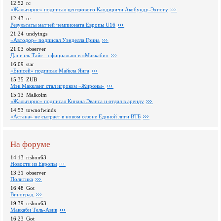
12:52
rc
«Жальгирис» подписал центрового Каодиричи Акобунду-Эхиогу
12:43
rc
Pезультаты матчей чемпионата Европы U16
21:24
undyings
«Автодор» подписал Уэнделла Грина
21:03
observer
Даниэль Тайс - официально в «Маккаби»
16:09
star
«Енисей» подписал Майкла Янга
15:35
ZUB
Мэк Маккланг стал игроком «Жироны»
15:13
Malkolm
«Жальгирис» подписал Кинана Эванса и отдал в аренду
14:53
townofwinds
«Астана» не сыграет в новом сезоне Единой лиги ВТБ
На форуме
14:13
rishon63
Новости из Европы
13:31
observer
Политика
16:48
Got
Виноград
19:39
rishon63
Маккаби Тель-Авив
16:23
Got