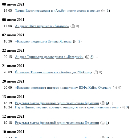
08 июля 2021
14:05
Тамир Блатт переходит в «Альбу» после сезона в аренде
(
1
)
06 июля 2021
17:08
Андреас Обст перешел в «Баварию»
(
0
)
02 июля 2021
18:36
«Бавария» подписала Огнена Ярамаза
(
2
)
22 июня 2021
00:15
Андреа Тринкьери договорился с «Баварией»
(
8
)
21 июня 2021
20:09
Йоханнес Тиманн остается в «Альбе» до 2024 года
(
0
)
20 июня 2021
20:09
«Бавария» проявляет интерес к защитнику ВЭФа Кайлу Оллману
(
0
)
13 июня 2021
18:19
Pезультат матча финальной серии чемпионата Германии
(
6
)
10:34
Пауль Ципзер перенес срочную операцию из-за кровоизлияния в мозг
(
3
)
12 июня 2021
19:18
Результат матча финальной серии чемпионата Германии
(
1
)
10 июня 2021