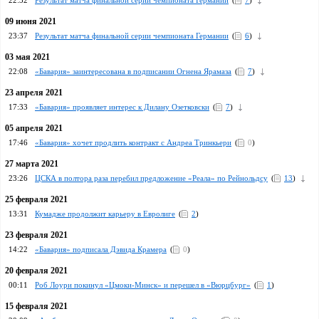
22:32
Pезультат матча финальной серии чемпионата Германии
(
7
)
09 июня 2021
23:37
Результат матча финальной серии чемпионата Германии
(
6
)
03 мая 2021
22:08
«Бавария» заинтересована в подписании Огнена Ярамаза
(
7
)
23 апреля 2021
17:33
«Бавария» проявляет интерес к Дилану Озетковски
(
7
)
05 апреля 2021
17:46
«Бавария» хочет продлить контракт с Андреа Тринкьери
(
0
)
27 марта 2021
23:26
ЦСКА в полтора раза перебил предложение «Реала» по Рейнольдсу
(
13
)
25 февраля 2021
13:31
Кумадже продолжит карьеру в Евролиге
(
2
)
23 февраля 2021
14:22
«Бавария» подписала Дэвида Крамера
(
0
)
20 февраля 2021
00:11
Роб Лоури покинул «Цмоки-Минск» и перешел в «Вюрцбург»
(
1
)
15 февраля 2021