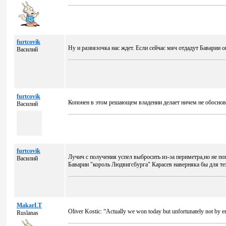
furtcovik
Ну и развязочка нас ждет. Если сейчас мяч отдадут Баварии
Василий
furtcovik
Копонен в этом решающем владении делает ничем не обоснов
Василий
furtcovik
Лучич с получения успел выбросить из-за периметра,но не по
Василий
Баварии "король Людвигсбурга" Карасев наверняка бы для тех
MakarLT
Oliver Kostic: “Actually we won today but unfortunately not by e
Ruslanas