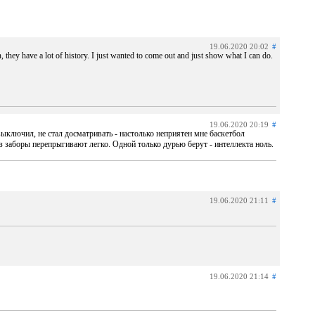
19.06.2020 20:02
#
n, they have a lot of history. I just wanted to come out and just show what I can do.
19.06.2020 20:19
#
 выключил, не стал досматривать - настолько неприятен мне баскетбол
ез заборы перепрыгивают легко. Одной только дурью берут - интеллекта ноль.
19.06.2020 21:11
#
19.06.2020 21:14
#