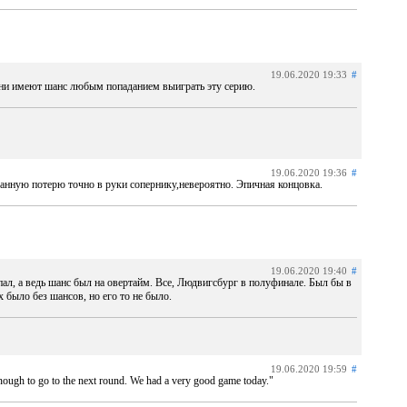
19.06.2020 19:33
#
 они имеют шанс любым попаданием выиграть эту серию.
19.06.2020 19:36
#
анную потерю точно в руки сопернику,невероятно. Эпичная концовка.
19.06.2020 19:40
#
пал, а ведь шанс был на овертайм. Все, Людвигсбург в полуфинале. Был бы в
 было без шансов, но его то не было.
19.06.2020 19:59
#
nough to go to the next round. We had a very good game today."