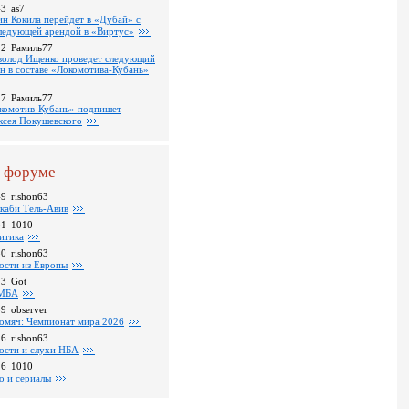
43
as7
ин Кокила перейдет в «Дубай» с
ледующей арендой в «Виртус»
22
Рамиль77
волод Ищенко проведет следующий
он в составе «Локомотива-Кубань»
17
Рамиль77
комотив-Кубань» подпишет
ксея Покушевского
 форуме
49
rishon63
каби Тель-Авив
31
1010
итика
30
rishon63
ости из Европы
23
Got
МБА
59
observer
омяч: Чемпионат мира 2026
16
rishon63
ости и слухи НБА
26
1010
о и сериалы