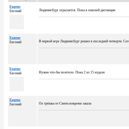
Eugene
Людвинсбург огрызается. Пока в опасной дистанции
Евгений
Eugene
В первой игре Людвинсбург решил в последней четверти. Сег
Евгений
Eugene
Нужно что-бы полетело. Пока 2 из 15 издали
Евгений
Eugene
Ох трёшка от Смита вовремя зашла
Евгений