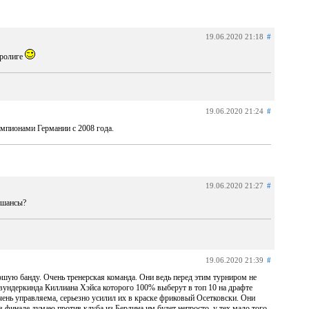
19.06.2020 21:18
#
вролиге
19.06.2020 21:24
#
емпионами Германии с 2008 года.
19.06.2020 21:27
#
о шансы?
19.06.2020 21:39
#
ошую банду. Очень тренерская команда. Они ведь перед этим турниром не
вундеркинда Киллиана Хэйса которого 100% выберут в топ 10 на драфте
очень управляема, серьезно усилил их в краске фриковый Осетковски. Они
в финале думаю против клуба из Берлина им будет непросто, у тех мало того