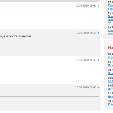
17:
Кев
19.06.2020 18:09
#
пос
15:
Все
сез
15:
«Ло
19.06.2020 18:54
#
Але
одня придется повторять
На
18:
Мак
19.06.2020 18:56
#
16:
Пол
08:
Нов
16:
БК 
14:
19.06.2020 19:05
#
Ног
11:
Нов
08:
Кин