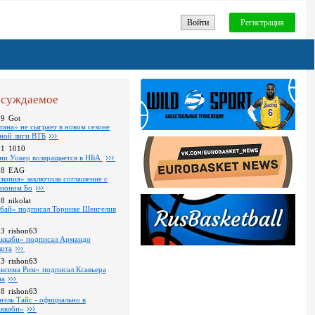
Войти
Регистрация
суждаемое
09
Got
тана» не сыграет в новом сезоне
ной лиги ВТБ
01
1010
ни Уокер возвращается в НБА
18
EAG
скония» заключила соглашение с
ионом Бо
58
nikolat
бай» подписал Торнике Шенгелия
03
rishon63
ккаби» подписал Армандо
кота
13
rishon63
ксима Рим» подписал Ксавьера
на
18
rishon63
иэль Тайс - официально в
ккаби»