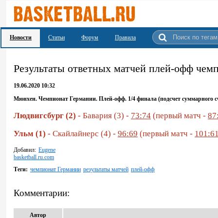
Новости
Статьи
Форум
Правила
Результаты ответных матчей плей-офф чем
19.06.2020 10:32
Мюнхен. Чемпионат Германии.
Плей-офф. 1/4 финала (подсчет суммарного с
Людвигсбург (2)
- Бавария (3) -
73:74
(первый матч -
87
Ульм (1)
- Скайлайнерс (4) -
96:69
(первый матч -
101:6
Добавил:
Eugene
basketball.ru.com
Теги:
чемпионат Германии
результаты матчей
плей-офф
Комментарии:
Автор