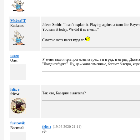
MakarLT
Jaleen Smith: “I can’t explain it. Playing against a team like Bayer
Ruslanas
You saw it today. We did it as a team.”
Смотрю всех несет куда то
tuzzo
У меня зашли три прогноза из трех, а я и рад, и не рад. Даже
Олег
"Людвигсбурга". Ну, да - кони отменные, бегают быстро, чер
felix-r
Так что, Бавария вылетела?
felix-r
furtcovik
felix-r
(19.06.2020 21:11)
Василий
Да.