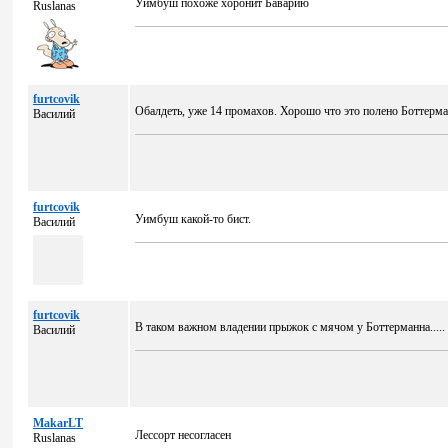
Уимбуш похоже хоронит Баварию
Ruslanas
furtcovik
Обалдеть, уже 14 промахов. Хорошо что это полено Боттерман
Василий
furtcovik
Уимбуш какой-то бист.
Василий
furtcovik
В таком важном владении прыжок с мячом у Боттерманна.....
Василий
MakarLT
Лессорт несогласен
Ruslanas