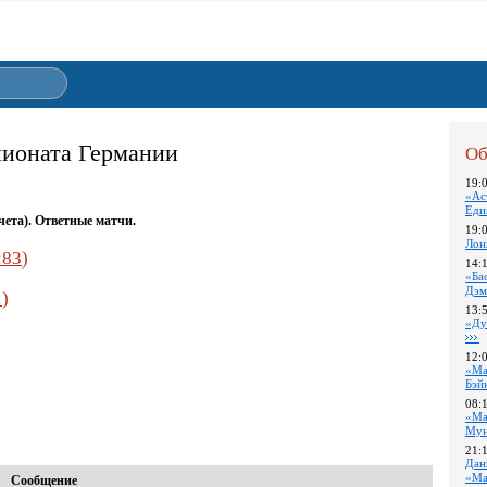
пионата Германии
Об
19:
«Ас
Еди
чета). Ответные
матчи.
19:
Лон
:83
)
14:
«Ба
Дэм
1
)
13:
«Ду
12:
«Ма
Бэй
08:
«Ма
Му
21:
Дан
«Ма
Сообщение