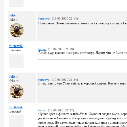
felix-r
furtcovik
(19.06.2020 21:14)
felix-r
Правильно. Нужно начинать готовиться к новому сезону в Е
furtcovik
felix-r
(19.06.2020 21:18)
Василий
Альбе куда важнее выиграть этот титул. Даром что не были ч
felix-r
furtcovik
(19.06.2020 21:24)
felix-r
Я так понял, что Ульм сейчас в хорошей форме. Какие у нег
furtcovik
felix-r
(19.06.2020 21:27)
Василий
Ну все идет к финалу Альба-Ульм. Лакович создал очень хор
досчитались Хинрикса, Джеррета и очередного французского 
этого года. Но даже после таких потерь команда у Лаковича 
ведь в первой игре тоже победили Баварию без вопросов. Но 