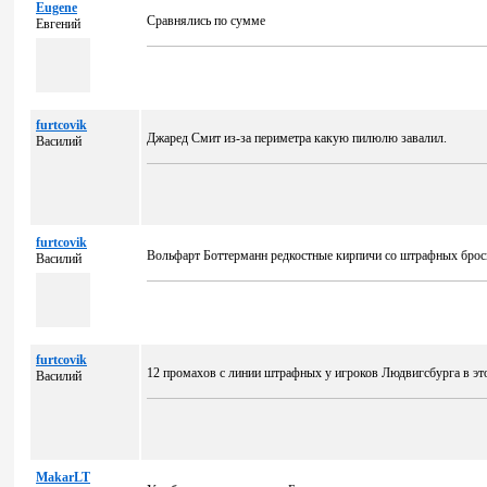
Eugene
Сравнялись по сумме
Евгений
furtcovik
Джаред Смит из-за периметра какую пилюлю завалил.
Василий
furtcovik
Вольфарт Боттерманн редкостные кирпичи со штрафных броси
Василий
furtcovik
12 промахов с линии штрафных у игроков Людвигсбурга в это
Василий
MakarLT