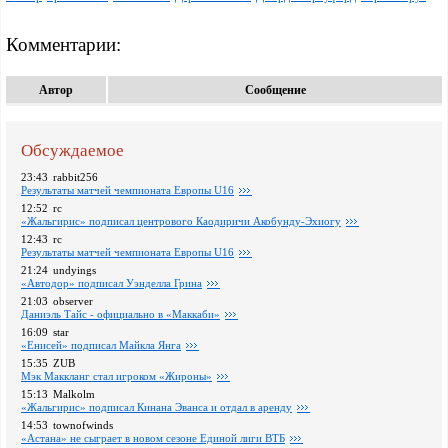
Комментарии:
Автор
Сообщение
Обсуждаемое
23:43
rabbit256
Pезультаты матчей чемпионата Европы U16
12:52
rc
«Жальгирис» подписал центрового Каодиричи Акобунду-Эхиогу
12:43
rc
Pезультаты матчей чемпионата Европы U16
21:24
undyings
«Автодор» подписал Уэнделла Грина
21:03
observer
Даниэль Тайс - официально в «Маккаби»
16:09
star
«Енисей» подписал Майкла Янга
15:35
ZUB
Мэк Маккланг стал игроком «Жироны»
15:13
Malkolm
«Жальгирис» подписал Кинана Эванса и отдал в аренду
14:53
townofwinds
«Астана» не сыграет в новом сезоне Единой лиги ВТБ