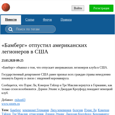
Войти
Регистрация
Новости
Статьи
Форум
Правила
«Бамберг» отпустил американских
легионеров в США
23.03.2020 09:25
«Бамберг» объявил о том, что отпускает американских легионеров клуба в США.
Государственный департамент США ранее призвал всех граждан страны немедленно
покинуть Европу в связи с эпидемией коронавируса.
Сообщается, что Пэрис Ли, Кэмерон Тэйлор и Тре Маклин вернутся в Германию, как
только сезон возобновится. Дэрион Эткинс и Джордан Кроуфорд покидают немецкий
клуб.
Добавил:
rishon63
www.sports.ru
Теги:
Бамберг
чемпионат Германии
Лига чемпионов
болезни
Пэрис Ли
Кэмерон
Тэйлор
Тре Маклин
отчисления
Дэрион Эткинс
Джордан Кроуфорд
Коронавирус