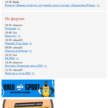
14:38
Basile
Всеволод Ищенко проведет следующий сезон в составе «Локомотива-Кубань»
На форуме
10:34
observer
Политика
16:48
Got
Виноград
19:39
rishon63
Маккаби Тель-Авив
08:09
rishon63
Новости из Европы
16:23
Got
БК МБА
14:59
observer
Ногомяч: Чемпионат мира 2026
11:16
rishon63
Новости и слухи НБА