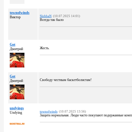
townofwinds
SlobbaN
(10.07.2025 14:01)
Виктор
Всегда так было
Got
Жесть.
Дмитрий
Got
Свободу честным баскетболистам!
Дмитрий
undyings
townofwinds
(10.07.2025 13:56)
Undying
Защита нормальная. Люди часто покупают подержанные комп