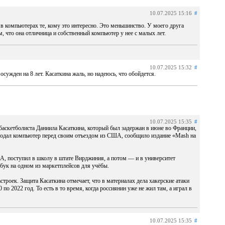
10.07.2025 15:16
#
 компьютерах те, кому это интересно. Это меньшинство. У моего друга
м, что она отличница и собственный компьютер у нее с малых лет.
10.07.2025 15:32
#
ужден на 8 лет. Касаткина жаль, но надеюсь, что обойдется.
10.07.2025 15:35
#
 баскетболиста Даниила Касаткина, который был задержан в июне во Франции,
продал компьютер перед своим отъездом из США, сообщило издание «Mash на
ША, поступил в школу в штате Вирджиния, а потом — и в университет
бук на одном из маркетплейсов для учёбы.
строек. Защита Касаткина отмечает, что в материалах дела хакерские атаки
0 по 2022 год. То есть в то время, когда россиянин уже не жил там, а играл в
10.07.2025 15:35
#