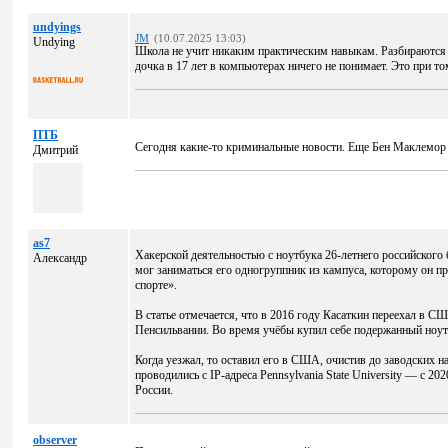
undyings
JM
(10.07.2025 13:03)
Undying
Школа не учит никаким практическим навыкам. Разбираются в
дочка в 17 лет в компьютерах ничего не понимает. Это при то
ПТБ
Сегодня какие-то криминальные новости. Еще Бен Маклемор ос
Дмитрий
as7
Хакерской деятельностью с ноутбука 26-летнего российского
Александр
мог заниматься его одногруппник из кампуса, которому он 
спорте».
В статье отмечается, что в 2016 году Касаткин переехал в С
Пенсильвании. Во время учёбы купил себе подержанный ноут
Когда уезжал, то оставил его в США, очистив до заводских на
проводились с IP-адреса Pennsylvania State University — с 202
России.
observer