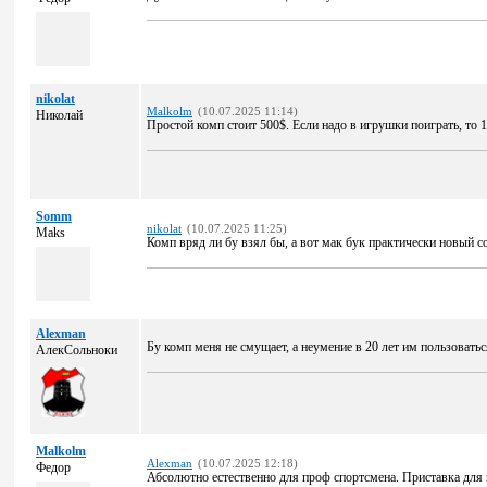
nikolat
Malkolm
(10.07.2025 11:14)
Николай
Простой комп стоит 500$. Если надо в игрушки поиграть, то 1
Somm
nikolat
(10.07.2025 11:25)
Maks
Комп вряд ли бу взял бы, а вот мак бук практически новый с
Alexman
Бу комп меня не смущает, а неумение в 20 лет им пользоватьс
АлекСольноки
Malkolm
Alexman
(10.07.2025 12:18)
Федор
Абсолютно естественно для проф спортсмена. Приставка для и