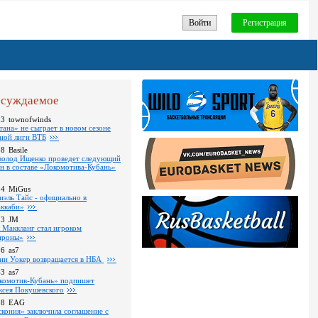
Войти
Регистрация
суждаемое
53
townofwinds
тана» не сыграет в новом сезоне
ной лиги ВТБ
38
Basile
волод Ищенко проведет следующий
он в составе «Локомотива-Кубань»
14
MiGus
иэль Тайс - официально в
ккаби»
23
JM
 Маккланг стал игроком
роны»
36
as7
ни Уокер возвращается в НБА
43
as7
комотив-Кубань» подпишет
ксея Покушевского
18
EAG
скония» заключила соглашение с