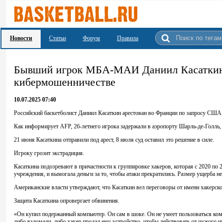
Новости
Статьи
Форум
Правила
Бывший игрок МБА-МАИ Даниил Касаткин 
кибермошенничестве
10.07.2025 07:40
Российский баскетболист Даниил Касаткин арестован во Франции по запросу США
Как информирует AFP, 26-летнего игрока задержали в аэропорту Шарль-де-Голль, 
21 июня Касаткина отправили под арест, 8 июля суд оставил это решение в силе.
Игроку грозит экстрадиция.
Касаткина подозревают в причастности к группировке хакеров, которая с 2020 по
учреждения, и вымогала деньги за то, чтобы атаки прекратились. Размер ущерба не
Американские власти утверждают, что Касаткин вел переговоры от имени хакерск
Защита Касаткина опровергает обвинения.
«Он купил подержанный компьютер. Он сам в шоке. Он не умеет пользоваться комп
либо взломали, либо хакер продал ему устройство, чтобы действовать от чужого и