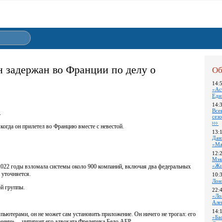
задержан во Франции по делу о
Об
14:
«Ас
Еди
14:
Все
.
сез
когда он прилетел во Францию вместе с невестой.
13:
Дан
«Ма
12:
Мэк
«Жи
 2022 годы взломала системы около 900 компаний, включая два федеральных
 уточняется.
10:
Лон
ой группы.
22:
«Ло
Але
14:
ьютерами, он не может сам установить приложение. Он ничего не трогал: его
«Ба
мени», – цитирует его адвоката Фредерика Бело AFP.