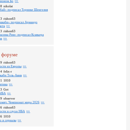
ионом Бо
58
nikolat
бай» подписал Торнике Шенгелия
03
rishon63
ккаби» подписал Армандо
кота
13
rishon63
ксима Рим» подписал Ксавьера
на
 форуме
09
rishon63
ости из Европы
24
felix-r
каби Тель-Авив
31
1010
итика
23
Got
МБА
59
observer
омяч: Чемпионат мира 2026
16
rishon63
ости и слухи НБА
26
1010
о и сериалы