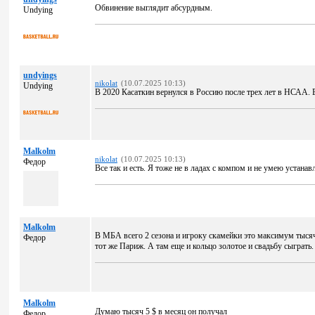
Обвинение выглядит абсурдным.
Undying
undyings
nikolat
(10.07.2025 10:13)
Undying
В 2020 Касаткин вернулся в Россию после трех лет в НСАА. 
Malkolm
nikolat
(10.07.2025 10:13)
Федор
Все так и есть. Я тоже не в ладах с компом и не умею устана
Malkolm
В МБА всего 2 сезона и игроку скамейки это максимум тысяч 
Федор
тот же Париж. А там еще и кольцо золотое и свадьбу сыграть.
Malkolm
Думаю тысяч 5 $ в месяц он получал
Федор