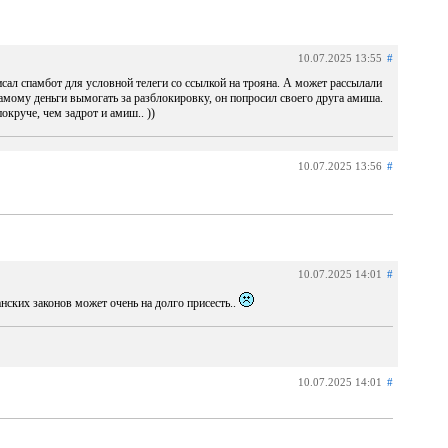
10.07.2025 13:55
#
аписал спамбот для условной телеги со ссылкой на трояна. А может рассылали
 самому деньги вымогать за разблокировку, он попросил своего друга амиша.
окруче, чем задрот и амиш.. ))
10.07.2025 13:56
#
10.07.2025 14:01
#
анских законов может очень на долго присесть..
10.07.2025 14:01
#