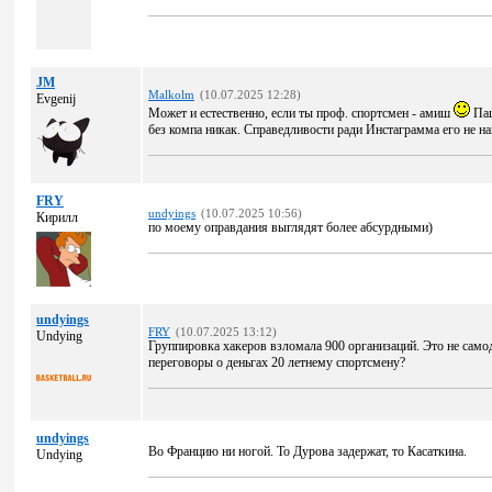
JM
Malkolm
(10.07.2025 12:28)
Evgenij
Может и естественно, если ты проф. спортсмен - амиш
Пац
без компа никак. Справедливости ради Инстаграмма его не на
FRY
undyings
(10.07.2025 10:56)
Кирилл
по моему оправдания выглядят более абсурдными)
undyings
FRY
(10.07.2025 13:12)
Undying
Группировка хакеров взломала 900 организаций. Это не самод
переговоры о деньгах 20 летнему спортсмену?
undyings
Во Францию ни ногой. То Дурова задержат, то Касаткина.
Undying