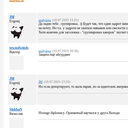
JM
undyings
(10.07.2025 13:21)
Evgenij
Да ладно тебе.. групировка.. )) Будет так, что один задрот н
на почту. Но т.к. у задрота не хватало навыков или смелости
Хотя конечно для заголовка - "группировка хакеров" звучит п
townofwinds
undyings
(10.07.2025 10:56)
Виктор
Защита ещё абсурднее
JM
JM
(10.07.2025 13:55)
Evgenij
Но если депортируют, то жаль парня, из-за идиотских америк
SlobbaN
Hostage diplomacy. Оранжевый научился у друга Валоди.
Вячеслав