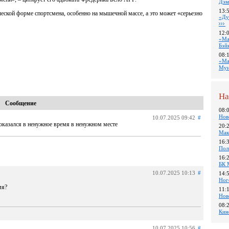
Дэм
13:
еской форме спортсмена, особенно на мышечной массе, а это может «серьезно
«Ду
12:
«Ма
Бэй
08:
«Ма
Му
На
Сообщение
08:
Нов
10.07.2025 09:42
#
 оказался в ненужное время в ненужном месте
20:
Мак
16:
Пол
16:
БК 
10.07.2025 10:13
#
14:
Ног
мя?
11:
Нов
08:
Кин
10.07.2025 10:56
#