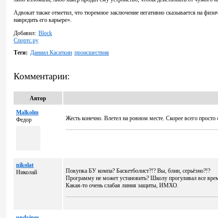
Адвокат также отметил, что тюремное заключение негативно сказывается на физич
навредить его карьере».
Добавил:
Block
Спортс.ру
Теги:
Даниил Касаткин
происшествия
Комментарии:
Автор
Malkolm
Жесть конечно. Влетел на ровном месте. Скорее всего просто
Федор
nikolat
Покупка БУ компа? Баскетболист?!? Вы, блин, серьёзно?!?
Николай
Программу не может установить? Школу прогуливал все вре
Какая-то очень слабая линия защиты, ИМХО.
undyings