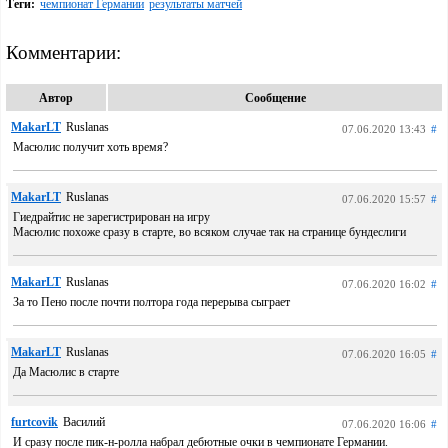
Теги:
чемпионат Германии
результаты матчей
Комментарии:
Автор
Сообщение
MakarLT
Ruslanas
07.06.2020 13:43
#
Масюлис получит хоть время?
MakarLT
Ruslanas
07.06.2020 15:57
#
Гиедрайтис не зарегистрирован на игру
Масюлис похоже сразу в старте, во всяком случае так на странице бундеслиги
MakarLT
Ruslanas
07.06.2020 16:02
#
За то Пено после почти полтора года перерыва сыграет
MakarLT
Ruslanas
07.06.2020 16:05
#
Да Масюлис в старте
furtcovik
Василий
07.06.2020 16:06
#
И сразу после пик-н-ролла набрал дебютные очки в чемпионате Германии.