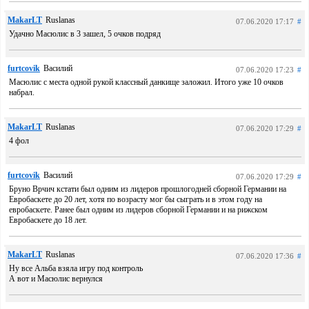
MakarLT
Ruslanas
07.06.2020 17:17
#
Удачно Масюлис в 3 зашел, 5 очков подряд
furtcovik
Василий
07.06.2020 17:23
#
Масюлис с места одной рукой классный данкище заложил. Итого уже 10 очков
набрал.
MakarLT
Ruslanas
07.06.2020 17:29
#
4 фол
furtcovik
Василий
07.06.2020 17:29
#
Бруно Врчич кстати был одним из лидеров прошлогодней сборной Германии на
Евробаскете до 20 лет, хотя по возрасту мог бы сыграть и в этом году на
евробаскете. Ранее был одним из лидеров сборной Германии и на рижском
Евробаскете до 18 лет.
MakarLT
Ruslanas
07.06.2020 17:36
#
Ну все Альба взяла игру под контроль
А вот и Масюлис вернулся