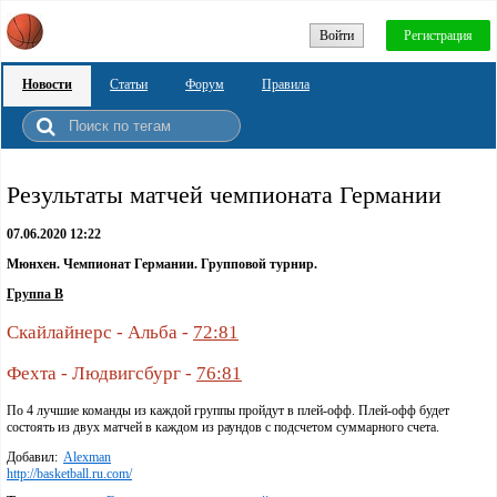
Войти
Регистрация
Новости
Статьи
Форум
Правила
Результаты матчей чемпионата Германии
07.06.2020 12:22
Мюнхен. Чемпионат Германии. Групповой турнир.
Группа B
Скайлайнерс - Альба -
72:81
Фехта - Людвигсбург -
76:81
По 4 лучшие команды из каждой группы пройдут в плей-офф. Плей-офф будет
состоять из двух матчей в каждом из раундов с подсчетом суммарного счета.
Добавил:
Alexman
http://basketball.ru.com/