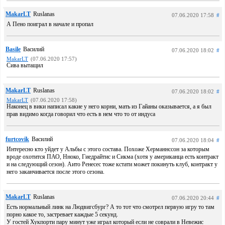
MakarLT
Ruslanas
07.06.2020 17:58
#
А Пено поиграл в начале и пропал
Basile
Василий
07.06.2020 18:02
#
MakarLT
(07.06.2020 17:57)
Сива вытащил
MakarLT
Ruslanas
07.06.2020 18:02
#
MakarLT
(07.06.2020 17:58)
Наконец в вики написал какие у него корни, мать из Гайаны оказывается, а я был
прав видимо когда говорил что есть в нем что то от индуса
furtcovik
Василий
07.06.2020 18:04
#
Интересно кто уйдет у Альбы с этого состава. Похоже Херманнссон за которым
вроде охотится ПАО, Нноко, Гиедрайтис и Сикма (хотя у американца есть контракт
и на следующий сезон). Аито Ренесес тоже кстати может покинуть клуб, контракт у
него заканчивается после этого сезона.
MakarLT
Ruslanas
07.06.2020 20:44
#
Есть нормальный линк на Людвигсбург? А то тот что смотрел первую игру то там
порно какое то, застревает каждые 5 секунд.
У гостей Хукпорти пару минут уже играл который если не соврали в Невежис