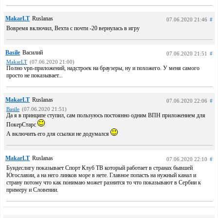
MakarLT
Ruslanas
07.06.2020 21:46
#
Вовремя включил, Вехта с почти -20 вернулась в игру
Basile
Василий
07.06.2020 21:51
#
MakarLT
(07.06.2020 21:00)
Полно vpn-приложений, надстроек на браузеры, ну и похожего. У меня самого
просто не показывает...
MakarLT
Ruslanas
07.06.2020 22:06
#
Basile
(07.06.2020 21:51)
Да я в принципе ступил, сам пользуюсь постоянно одним ВПН приложением для
ПокерСтарс
А включить его для ссылки не додумался
MakarLT
Ruslanas
07.06.2020 22:10
#
Бундеслигу показывает Спорт Клуб ТВ который работает в странах бывшей
Югославии, а на него линков море в нете. Главное попасть на нужный канал и
страну потому что как понимаю может разнится то что показывают в Сербии к
примеру и Словении.