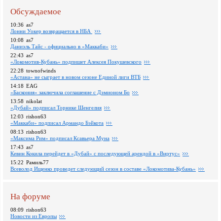
Обсуждаемое
10:36
as7
Лонни Уокер возвращается в НБА
10:08
as7
Даниэль Тайс - официально в «Маккаби»
22:43
as7
«Локомотив-Кубань» подпишет Алексея Покушевского
22:28
townofwinds
«Астана» не сыграет в новом сезоне Единой лиги ВТБ
14:18
EAG
«Баскония» заключила соглашение с Дэмионом Бо
13:58
nikolat
«Дубай» подписал Торнике Шенгелия
12:03
rishon63
«Маккаби» подписал Армандо Бэйкота
08:13
rishon63
«Максима Рим» подписал Ксавьера Муна
17:43
as7
Кевин Кокила перейдет в «Дубай» с последующей арендой в «Виртус»
15:22
Рамиль77
Всеволод Ищенко проведет следующий сезон в составе «Локомотива-Кубань»
На форуме
08:09
rishon63
Новости из Европы