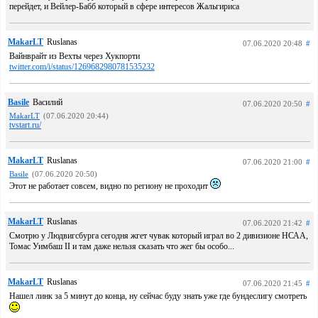
перейдет, и Вейлер-Бабб который в сфере интересов Жальгириса
MakarLT
Ruslanas
07.06.2020 20:48
#
Вайнврайт из Вехты через Хукпорти
twitter.com/i/status/1269682980781535232
Basile
Василий
07.06.2020 20:50
#
MakarLT
(07.06.2020 20:44)
tvstart.ru/
MakarLT
Ruslanas
07.06.2020 21:00
#
Basile
(07.06.2020 20:50)
Этот не работает совсем, видно по региону не проходит
MakarLT
Ruslanas
07.06.2020 21:42
#
Смотрю у Людвигсбурга сегодня жгет чувак который играл во 2 дивизионе НСАА,
Томас Уимбаш II и там даже нельзя сказать что жег бы особо...
MakarLT
Ruslanas
07.06.2020 21:45
#
Нaшел линк за 5 минут до конца, ну сейчас буду знать уже где бундеслигу смотреть