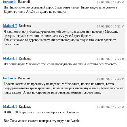
furtcovik
Василий
07.06.2020 17:45
#
На Нноко конечно серьезный спрос будет этим летом. Было видно и по сезоне в
Евролиге что в Альбе он долго не останется.
MakarLT
Ruslanas
07.06.2020 17:51
#
Я как понимаю у Франкфурта основной центр травмирован и поэтому Масюлис
центром играет, хотя это не помешало ему уже 5 трех бросить.
Там еще какое то дерево на пару минут выходило но видно что чувак далек от
баскетбола
MakarLT
Ruslanas
07.06.2020 17:53
#
Ну блин убрал Масюлиса тренер на последнюю минуту, а интрига вернулась то
furtcovik
Василий
07.06.2020 17:53
#
Бросок конечно по прежнему не идеален у Масюлиса, но что не отнять, готов
поддерживать быстрый транзишн, пока не набрал мышечную массу бежит не слабее
иных гардов. А так по строению тела очень напоминает своего папу.
MakarLT
Ruslanas
07.06.2020 17:57
#
В ЛКЛ 30% трехи в этом сезоне, бросал по 3 за игру.
Все Сива можно сказать выиграл эту игру для Альбы