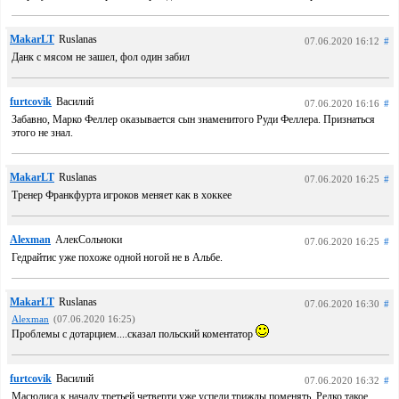
MakarLT
Ruslanas
07.06.2020 16:12
#
Данк с мясом не зашел, фол один забил
furtcovik
Василий
07.06.2020 16:16
#
Забавно, Марко Феллер оказывается сын знаменитого Руди Феллера. Признаться
этого не знал.
MakarLT
Ruslanas
07.06.2020 16:25
#
Тренер Франкфурта игроков меняет как в хоккее
Alexman
АлекСольноки
07.06.2020 16:25
#
Гедрайтис уже похоже одной ногой не в Альбе.
MakarLT
Ruslanas
07.06.2020 16:30
#
Alexman
(07.06.2020 16:25)
Проблемы с дотарцием....сказал польский коментатор
furtcovik
Василий
07.06.2020 16:32
#
Масюлиса к началу третьей четверти уже успели трижды поменять. Редко такое