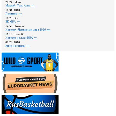
20:24
felix-r
Маккаби Тель-Авив
16:31
1010
Политика
16:23
Got
БК МБА
14:59
observer
Ногомяч: Чемпионат мира 2026
11:16
rishon63
Новости и слухи НБА
08:26
1010
Кино и сериалы