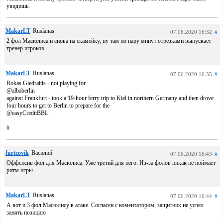
увидишь.
MakarLT
Ruslanas
07.06.2020 16:32
#
2 фол Масюлиса и снова на скамейку, ну там по пару минут отрезками выпускает
тренер игроков
MakarLT
Ruslanas
07.06.2020 16:35
#
Rokas Giedraitis - not playing for
@albaberlin
against Frankfurt - took a 19-hour ferry trip to Kiel in northern Germany and then drove
four hours to get to Berlin to prepare for the
@easyCreditBBL
#
furtcovik
Василий
07.06.2020 16:43
#
Оффенсив фол для Масюлиса. Уже третий для него. Из-за фолов никак не поймает
ритм игры.
MakarLT
Ruslanas
07.06.2020 16:44
#
А вот и 3 фол Масюлису в атаке. Согласен с коментатором, защитник не успел
занять позицию