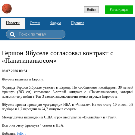
Войти
Регистрация
Новости
Статьи
Форум
Правила
Гершон Ябуселе согласовал контракт с
«Панатинаикосом»
08.07.2026 09:51
Ябуселе вернется в Европу.
Форвард Гершон Ябуселе уезжает в Европу. По сообщениям инсайдеров, 30-летний
француз (203 см) согласовал 3-летний контракт с «Панатинаикосом», который
позволит ему войти в Топ-3 самых высокооплачиваемых игроков Евролиги.
Ябуселе провел прошлую «регулярку» НБА в «Чикаго». На его счету 10 очков, 5,8
подбора и 1,7 передачи за 24,7 минуты в среднем.
Между двумя периодами в США игрок выступал за «Виллербан» и «Реал».
Всего на счету француза 4 сезона в НБА.
Добавил:
felix-r