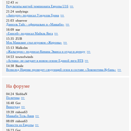
12:43
rc
Pезультаты матчей чемпионата Европы U16
21:24
undyings
«Автодор» подписал Уэнделла Грина
21:03
observer
Даниэль Тайс - официально в «Маккаби»
16:09
star
«Енисей» подписал Майкла Янга
15:35
ZUB
Мэк Маккланг стал игроком «Жироны»
15:13
Malkolm
«Жальгирис» подписал Кинана Эванса и отдал в аренду
14:53
townofwinds
«Астана» не сыграет в новом сезоне Единой лиги ВТБ
14:38
Basile
Всеволод Ищенко проведет следующий сезон в составе «Локомотива-Кубань»
На форуме
04:24
SlobbaN
Политика
16:48
Got
Виноград
19:39
rishon63
Маккаби Тель-Авив
08:09
rishon63
Новости из Европы
16:23
Got