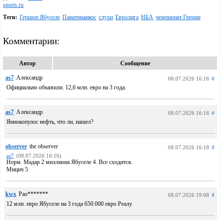
sports.ru
Теги:
Гершон Ябуселе
Панатинаикос
слухи
Евролига
НБА
чемпионат Греции
Комментарии:
Автор
Сообщение
as7
Александр
08.07.2026 16:16
#
Официально объявили. 12,6 млн. евро на 3 года.
as7
Александр
08.07.2026 16:16
#
Яннокопулос нефть, что ли, нашел?
observer
the observer
08.07.2026 16:18
#
as7
(08.07.2026 16:16)
Норм. Мадар 2 миллиона Ябуселе 4. Все сходится.
Мицич 5
kwx
Pao*******
08.07.2026 19:08
#
12 млн. евро Ябуселе на 3 года 650.000 евро Реалу