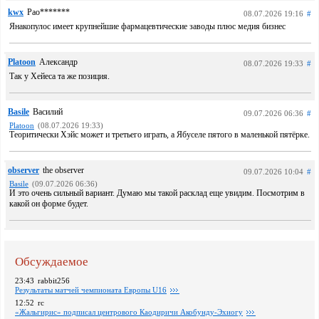
kwx
Pao*******
08.07.2026 19:16
#
Янакопулос имеет крупнейшие фармацевтические заводы плюс медия бизнес
Platoon
Александр
08.07.2026 19:33
#
Так у Хейеса та же позиция.
Basile
Василий
09.07.2026 06:36
#
Platoon
(08.07.2026 19:33)
Теоритически Хэйс может и третьего играть, а Ябуселе пятого в маленькой пятёрке.
observer
the observer
09.07.2026 10:04
#
Basile
(09.07.2026 06:36)
И это очень сильный вариант. Думаю мы такой расклад еще увидим. Посмотрим в
какой он форме будет.
Обсуждаемое
23:43
rabbit256
Pезультаты матчей чемпионата Европы U16
12:52
rc
«Жальгирис» подписал центрового Каодиричи Акобунду-Эхиогу