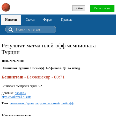
Войти
Регистрация
Новости
Статьи
Форум
Правила
Результат матча плей-офф чемпионата
Турции
10.06.2026 20:00
Чемпионат Турции. Плей-офф. 1/2 финала. До 3-х побед.
Бешикташ
- Бахчешехир - 80:71
Бешикташ выиграл в серии 3-2
Добавил:
rishon63
https://basketball.ru.com
Теги:
чемпионат Турции
результаты матчей
плей-офф
Комментарии: