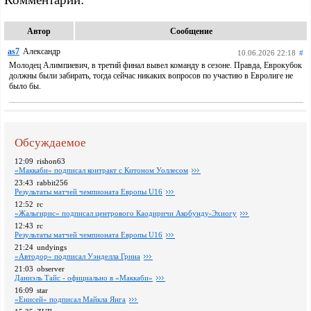
Автор
Сообщение
as7
Александр
10.06.2026 22:18
#
Молодец Алимпиевич, в третий финал вывел команду в сезоне. Правда, Еврокубок
должны были забирать, тогда сейчас никаких вопросов по участию в Евролиге не
было бы.
Обсуждаемое
12:09
rishon63
«Маккаби» подписал контракт с Китоном Уоллесом
23:43
rabbit256
Pезультаты матчей чемпионата Европы U16
12:52
rc
«Жальгирис» подписал центрового Каодиричи Акобунду-Эхиогу
12:43
rc
Pезультаты матчей чемпионата Европы U16
21:24
undyings
«Автодор» подписал Уэнделла Грина
21:03
observer
Даниэль Тайс - официально в «Маккаби»
16:09
star
«Енисей» подписал Майкла Янга