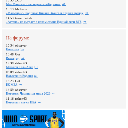
15:35
ZUB
Мэк Маккланг стал игроком «Жироны»
15:13
Malkolm
«Жальгирис» подписал Кинана Эванса и отдал в аренду
14:53
townofwinds
«Астана» не сыграет в новом сезоне Единой лиги ВТБ
На форуме
10:34
observer
Политика
16:48
Got
Виноград
19:39
rishon63
Маккаби Тель-Авив
08:09
rishon63
Новости из Европы
16:23
Got
БК МБА
14:59
observer
Ногомяч: Чемпионат мира 2026
11:16
rishon63
Новости и слухи НБА