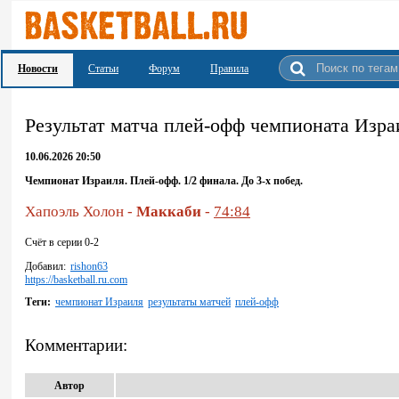
Новости
Статьи
Форум
Правила
Результат матча плей-офф чемпионата Изра
10.06.2026 20:50
Чемпионат Израиля. Плей-офф. 1/2 финала. До 3-х побед.
Хапоэль Холон -
Маккаби
-
74:84
Счёт в серии 0-2
Добавил:
rishon63
https://basketball.ru.com
Теги:
чемпионат Израиля
результаты матчей
плей-офф
Комментарии:
Автор