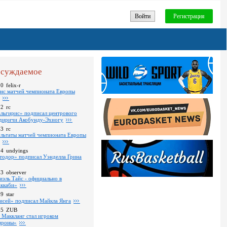
Войти
Регистрация
суждаемое
10
felix-r
нс матчей чемпионата Европы
52
rc
льгирис» подписал центрового
диричи Акобунду-Эхиогу
43
rc
ультаты матчей чемпионата Европы
24
undyings
тодор» подписал Уэнделла Грина
03
observer
иэль Тайс - официально в
ккаби»
09
star
исей» подписал Майкла Янга
35
ZUB
 Маккланг стал игроком
роны»