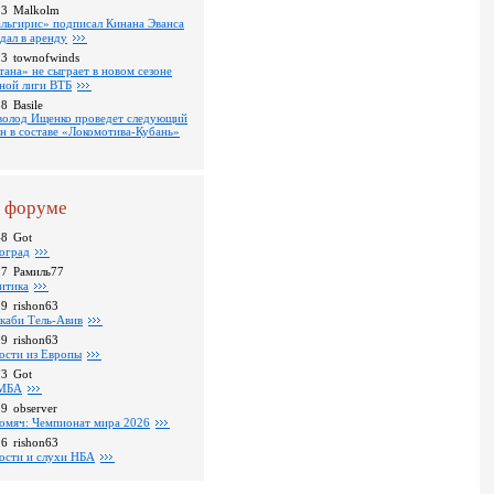
13
Malkolm
льгирис» подписал Кинана Эванса
тдал в аренду
53
townofwinds
тана» не сыграет в новом сезоне
ной лиги ВТБ
38
Basile
волод Ищенко проведет следующий
он в составе «Локомотива-Кубань»
 форуме
48
Got
оград
37
Рамиль77
итика
39
rishon63
каби Тель-Авив
09
rishon63
ости из Европы
23
Got
МБА
59
observer
омяч: Чемпионат мира 2026
16
rishon63
ости и слухи НБА