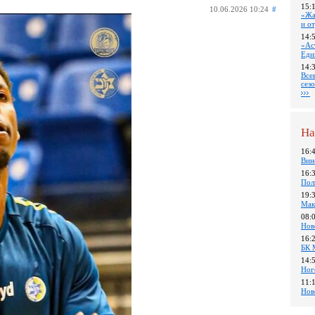
15:
10.06.2026 10:24
#
«Жа
и о
14:
«Ас
Еди
14:
Все
сез
На
16:
Вин
16:
Пол
19:
Мак
08:
Нов
16:
БК 
14:
Ног
11:
Нов