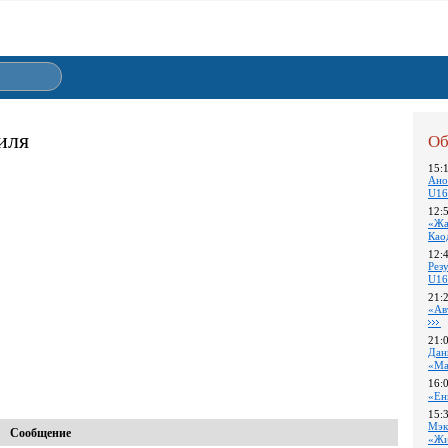
иля
Об
15:
Ано
U16
12:
«Жа
Као
12:
Pез
U16
21:
«Ав
21:
Дан
«Ма
16:
«Ен
15:
Мэк
Сообщение
«Жи