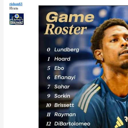
rishon63
Игаль