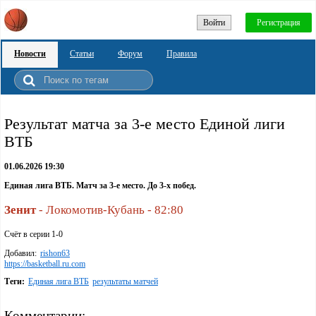
Войти
Регистрация
Новости
Статьи
Форум
Правила
Результат матча за 3-е место Единой лиги
ВТБ
01.06.2026 19:30
Единая лига ВТБ. Матч за 3-е место. До 3-х побед.
Зенит
- Локомотив-Кубань - 82:80
Счёт в серии 1-0
Добавил:
rishon63
https://basketball.ru.com
Теги:
Единая лига ВТБ
результаты матчей
Комментарии: