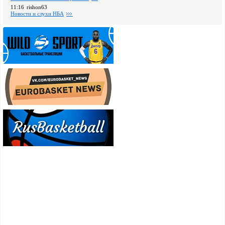
11:16
rishon63
Новости и слухи НБА