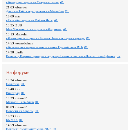
«Автодор» подписал Уэнделла Грина
21:03
observer
Даниэль Тайс - официально в «Маккаби»
16:09
star
«Енисей» подписал Майкла Янга
15:35
ZUB
Мэк Маккланг стал игроком «Жироны»
15:13
Malkolm
«Жальгирис» подписал Кинана Эванса и отдал в аренду
14:53
townofwinds
«Астана» не сыграет в новом сезоне Единой лиги ВТБ
14:38
Basile
Всеволод Ищенко проведет следующий сезон в составе «Локомотива-Кубань»
На форуме
19:34
observer
Политика
16:48
Got
Виноград
19:39
rishon63
Маккаби Тель-Авив
08:09
rishon63
Новости из Европы
16:23
Got
БК МБА
14:59
observer
Ногомяч: Чемпионат мира 2026