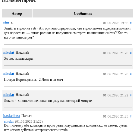
Автор
Сообщение
star
al
01.06.2026 19:36
#
Зашёл в видео на втб - Алгоритмы определили, что видео может содержать контент
для взрослых, — такие ролики не получится смотреть на внешних сайтах? Кто то
кого то изнасилует?
nikolat
Николай
01.06.2026 21:20
#
Хо-хо, пошла жара.
nikolat
Николай
01.06.2026 21:20
#
Потеря Воронцевича, -2 Локо и из мяч
nikolat
Николай
01.06.2026 21:22
#
Локо с 4-х попыток не попал ни разу на последней минуте.
basketbest
Палыч
01.06.2026 21:25
#
nikolat
(01.06.2026 21:22)
Вот поэтому обе команды и проиграли полуфиналы в концовках, не свежи, суета,
нет чётких действий от тренерского штаба