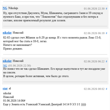
NG
Nikolajs
01.06.2026 22:30
#
Ну, при отсутствии Джузенга, Mуна, Шаманича, сыгравшего 1мин и 19 секунд и
нулевого Бако, и при том, что "Локомотив" был отдохнувшим и без потерь в
составе, вполне приемлемый результат для хозяев.
nikolat
Николай
02.06.2026 06:18
#
82-65 сделал счет Жбанов за 6-29 до конца. И с того момента рывок Локо 15-0,
который мог бы стать и 18-0, легко.
Ничего не напоминает?
Прямо дежавю.
nikolat
Николай
02.06.2026 06:22
#
NG
(01.06.2026 22:30)
Не понял что не так сделал Шаманич. Его вроде выпустили и тут же посадили уже
на совсем.
В целом, ротация более активная, чем было до этого.
star
al
02.06.2026 08:02
#
nikolat
Николай
01.06.2026 14:06#
Еще у Зенита есть Узинский Узинский Дмитрий 14:14 9 3/3 1/1 )))))