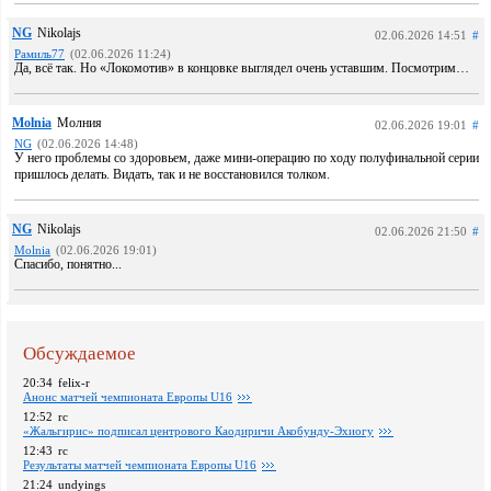
NG
Nikolajs
02.06.2026 14:51
#
Рамиль77
(02.06.2026 11:24)
Да, всё так. Но «Локомотив» в концовке выглядел очень уставшим. Посмотрим…
Molnia
Молния
02.06.2026 19:01
#
NG
(02.06.2026 14:48)
У него проблемы со здоровьем, даже мини-операцию по ходу полуфинальной серии
пришлось делать. Видать, так и не восстановился толком.
NG
Nikolajs
02.06.2026 21:50
#
Molnia
(02.06.2026 19:01)
Спасибо, понятно...
Обсуждаемое
20:34
felix-r
Анонс матчей чемпионата Европы U16
12:52
rc
«Жальгирис» подписал центрового Каодиричи Акобунду-Эхиогу
12:43
rc
Pезультаты матчей чемпионата Европы U16
21:24
undyings