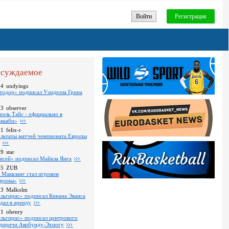
Войти
Регистрация
суждаемое
24
undyings
тодор» подписал Уэнделла Грина
03
observer
иэль Тайс - официально в
ккаби»
01
felix-r
ультаты матчей чемпионата Европы
09
star
исей» подписал Майкла Янга
35
ZUB
 Маккланг стал игроком
роны»
13
Malkolm
льгирис» подписал Кинана Эванса
тдал в аренду
11
ohenry
льгирис» подписал центрового
диричи Акобунду-Эхиогу