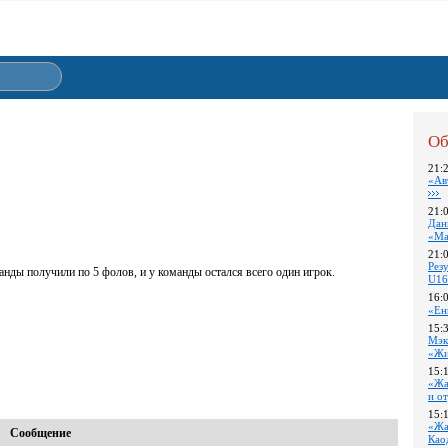
Об
21:
«Ав
21:
Дан
«Ма
21:
Pез
анды получили по 5 фолов, и у команды остался всего один игрок.
U16
16:
«Ен
15:
Мэк
«Жи
15:
«Жа
и о
15:
«Жа
Сообщение
Као