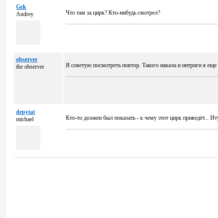
Gek
Что там за цирк? Кто-нибудь смотрел?
Andrey
observer
Я советую посмотреть повтор. Такого накала и интриги я еще 
the observer
depytat
Кто-то должен был показать - к чему этот цирк приведёт... Иту
michael