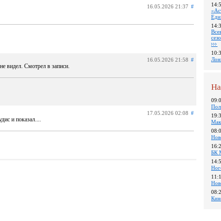
14:
16.05.2026 21:37
#
«Ас
Еди
14:
Все
сез
10:
Лон
16.05.2026 21:58
#
не видел. Смотрел в записи.
На
09:
Пол
17.05.2026 02:08
#
19:
дис и показал....
Мак
08:
Нов
16:
БК 
14:
Ног
11:
Нов
08:
Кин