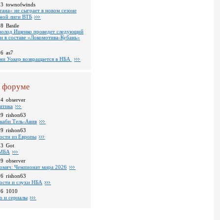
53
townofwinds
тана» не сыграет в новом сезоне
ной лиги ВТБ
38
Basile
волод Ищенко проведет следующий
он в составе «Локомотива-Кубань»
36
as7
ни Уокер возвращается в НБА
 форуме
04
observer
итика
39
rishon63
каби Тель-Авив
09
rishon63
ости из Европы
23
Got
МБА
59
observer
омяч: Чемпионат мира 2026
16
rishon63
ости и слухи НБА
26
1010
о и сериалы