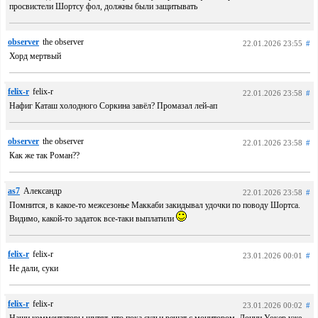
просвистели Шортсу фол, должны были защитывать
observer
the observer
22.01.2026 23:55
#
Хорд мертвый
felix-r
felix-r
22.01.2026 23:58
#
Нафиг Каташ холодного Соркина завёл? Промазал лей-ап
observer
the observer
22.01.2026 23:58
#
Как же так Роман??
as7
Александр
22.01.2026 23:58
#
Помнится, в какое-то межсезонье Маккаби закидывал удочки по поводу Шортса.
Видимо, какой-то задаток все-таки выплатили
felix-r
felix-r
23.01.2026 00:01
#
Не дали, суки
felix-r
felix-r
23.01.2026 00:02
#
Наши комментаторы шутят, что пока судьи решат с монитором, Лонни Уокер уже