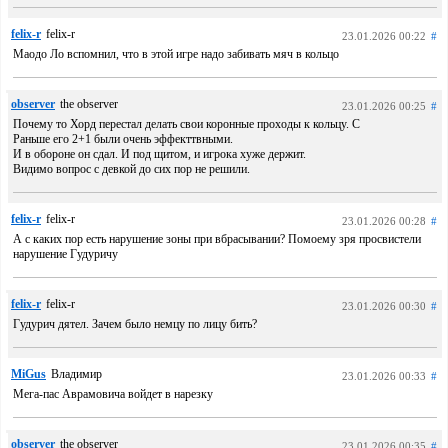
felix-r
felix-r
23.01.2026 00:22
#
Маодо Ло вспомнил, что в этой игре надо забивать мяч в кольцо
observer
the observer
23.01.2026 00:25
#
Почему то Хорд перестал делать свои коронные проходы к кольцу. С
Раньше его 2+1 были очень эффекттвными.
И в обороне он сдал. И под щитом, и игрока хуже держит.
Видимо вопрос с девкой до сих пор не решили.
felix-r
felix-r
23.01.2026 00:28
#
А с каких пор есть нарушение зоны при вбрасывании? Помоему зря просвистели
нарушение Гудуричу
felix-r
felix-r
23.01.2026 00:30
#
Гудурич дятел. Зачем было немцу по лицу бить?
MiGus
Владимир
23.01.2026 00:33
#
Мега-пас Аврамовича войдет в нарезку
observer
the observer
23.01.2026 00:35
#