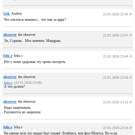
Gek
Andrey
22.01.2026 23:45
#
Чет отвлекся немного... что там за цирк?
observer
the observer
22.01.2026 23:47
#
Эх, Соркин... Мог кончить. Мандраж.
felix-r
felix-r
22.01.2026 23:49
#
Нет у меня здоровья эту хрень смотреть
observer
the observer
22.01.2026 23:50
#
felix-r
(22.01.2026 23:49)
А что делать?
observer
the observer
22.01.2026 23:52
#
Надо защитывать.
Разумеется не защитали
felix-r
felix-r
22.01.2026 23:54
#
На самом деле это скорее был хукинг Лунберга, чем фол Шортса. Но если