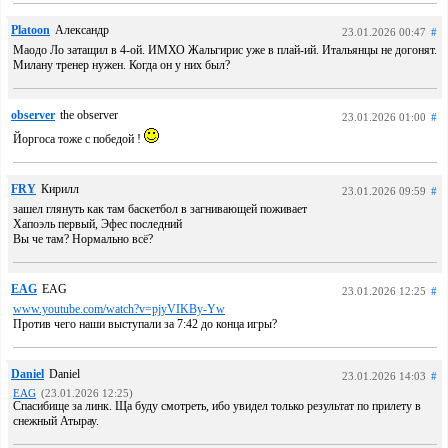
Platoon
Александр
23.01.2026 00:47
#
Маодо Ло затащил в 4-ой. ИМХО Жальгирис уже в плай-ий. Итальянцы не догонят.
Милану тренер нужен. Когда он у них был?
observer
the observer
23.01.2026 01:00
#
Йоргоса тоже с победой !
FRY
Кирилл
23.01.2026 09:59
#
зашел глянуть как там баскетбол в загнивающей поживает
Хапоэль первый, Эфес последний
Вы че там? Нормально всё?
EAG
EAG
23.01.2026 12:25
#
www.youtube.com/watch?v=pjyVIKBy-Yw
Против чего наши выступали за 7:42 до конца игры?
Daniel
Daniel
23.01.2026 14:03
#
EAG
(23.01.2026 12:25)
Спасибище за линк. Ща буду смотреть, ибо увидел только результат по прилету в
снежный Атырау.