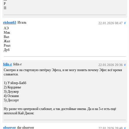
Р
П
rishon63
Игаль
22.01.2026 08:47
#
АЭ
Мак
Вал
Жал
Реал
Дуб
felix-r
felix-r
22.01.2026 20:36
#
Смотрю я на стартовую пятёрку Эфеса, и не могу понять почему Эфес всё время
сливается.
1) Уэйлер-Бабб
2) Кординье
3) Доужер
4) Османи
5) Дессерт
Ну разве что центровой слабоват, а так достойные имена. Да и на 5-е есть ещё
неплохой Кай Джонс
observer
the observer
22.01.2026 20:48
#