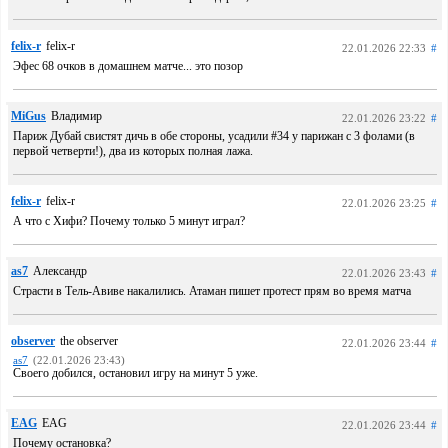
felix-r
felix-r
22.01.2026 22:33
#
Эфес 68 очков в домашнем матче... это позор
MiGus
Владимир
22.01.2026 23:22
#
Париж Дубай свистят дичь в обе стороны, усадили #34 у парижан с 3 фолами (в
первой четверти!), два из которых полная лажа.
felix-r
felix-r
22.01.2026 23:25
#
А что с Хифи? Почему только 5 минут играл?
as7
Александр
22.01.2026 23:43
#
Страсти в Тель-Авиве накалились. Атаман пишет протест прям во время матча
observer
the observer
22.01.2026 23:44
#
as7
(22.01.2026 23:43)
Своего добился, остановил игру на минут 5 уже.
EAG
EAG
22.01.2026 23:44
#
Почему остановка?