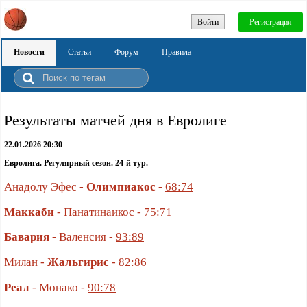
Войти
Регистрация
Новости
Статьи
Форум
Правила
Pезультаты матчей дня в Евролиге
22.01.2026 20:30
Евролига. Регулярный сезон. 24-й тур.
Анадолу Эфес -
Олимпиакос
-
68:74
Маккаби
- Панатинаикос -
75:71
Бавария
- Валенсия -
93:89
Милан -
Жальгирис
-
82:86
Реал
- Монако -
90:78