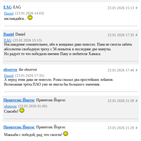
EAG
EAG
23.01.2026 15:13
#
Daniel
(23.01.2026 14:03)
наслаждайся...
Daniel
Daniel
23.01.2026 17:35
#
EAG
(23.01.2026 15:13)
Наслаждение сомнительное, ибо в концовке дико повезло. Пана не смогла забить
абсолютно свободную треху с 56 попыток в последние две минуты.
Но радует то что победили именно Пану и любителя Хамаса.
observer
the observer
23.01.2026 17:46
#
Daniel
(23.01.2026 17:35)
А перед этим дико не повезло. Рома смазал два простейших лейапов.
Возможная трёха ПАО уже не имела бы большого значения.
Принтезис Йоргос
Принтезис Йоргос
23.01.2026 21:28
#
observer
(23.01.2026 01:00)
Спасибо!
Принтезис Йоргос
Принтезис Йоргос
23.01.2026 21:29
#
Маккаби с победой, рад, что смогли!