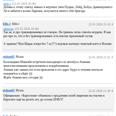
felix-r
(22.01.2026 20:36)
Добавь к этому списку живых и мертвых типа Пуарье, Лойд, Бобуа, примкнувшего
Ли и забытого всеми Ларкина, получается ничего себе бригада.
felix-r
felix-r
22.01.2026 21:10
#
observer
(22.01.2026 20:48)
Так не, я про травмированных не говорю. На травмы легко списать неудачи. Я как
раз про то, что и без травмированных есть вполне приличный состав.
А травмы? Вон Шарас вчера без 7-и (!!!) игроков вытянул тяжёлый матч в Италии
rishon63
Игаль
22.01.2026 21:32
#
Болельщики Маккаби встретили выходящего из автобуса Атамана
многочисленными проклятиями и оскорблениями...
Атаман уже заявил,что если проклятия в его адрес будут в течении матча,он
повернётся и уйдёт )))
Ждём Атаман шоу сегодня )))
rishon63
Игаль
22.01.2026 21:38
#
Официально: «Барселона» объявила о продлении своей лицензии на участие в
Евролиге ещё на десять лет, до сезона 2036/37.