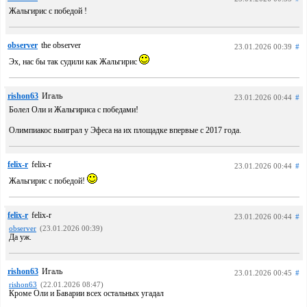
Жальгирис с победой !
observer
the observer
23.01.2026 00:39
#
Эх, нас бы так судили как Жальгирис
rishon63
Игаль
23.01.2026 00:44
#
Болел Оли и Жальгириса с победами!
Олимпиакос выиграл у Эфеса на их площадке впервые с 2017 года.
felix-r
felix-r
23.01.2026 00:44
#
Жальгирис с победой!
felix-r
felix-r
23.01.2026 00:44
#
observer
(23.01.2026 00:39)
Да уж.
rishon63
Игаль
23.01.2026 00:45
#
rishon63
(22.01.2026 08:47)
Кроме Оли и Баварии всех остальных угадал