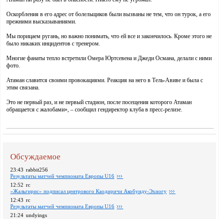
Оскорбления в его адрес от болельщиков были вызваны не тем, что он турок, а его
прежними высказываниями.
Мы порицаем ругань, но важно понимать, что ей все и закончилось. Кроме этого не
было никаких инцидентов с тренером.
Многие фанаты тепло встретили Омера Юртсевена и Джеди Османа, делали с ними
фото.
Атаман славится своими провокациями. Реакция на него в Тель-Авиве и была с
этим связана.
Это не первый раз, и не первый стадион, после посещения которого Атаман
обращается с жалобами», – сообщил гендиректор клуба в пресс-релизе.
Обсуждаемое
23:43
rabbit256
Pезультаты матчей чемпионата Европы U16
12:52
rc
«Жальгирис» подписал центрового Каодиричи Акобунду-Эхиогу
12:43
rc
Pезультаты матчей чемпионата Европы U16
21:24
undyings