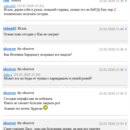
Gek
Andrey
22.01.2026 21:39
#
rishon63
(22.01.2026 21:32)
Игаль, держи себя в руках, пожалей старика, сильно его не бей!))) Ему еще 2
технических получать сегодня...
rishon63
Игаль
22.01.2026 21:40
#
Осман тоже сегодня у Пао не сыграет
observer
the observer
22.01.2026 21:46
#
Как Везенков Барцокасу возражал все видели?
observer
the observer
22.01.2026 21:48
#
felix-r
(22.01.2026 21:10)
Может все их беды от чувака с карандашом и умной рожей?
observer
the observer
22.01.2026 21:50
#
Сегодня штрафа нам не избежать.
Никто не сможет болелам закрыть рот.
Атаман это почти Эрдоган
observer
the observer
22.01.2026 21:54
#
Смит говорит Ласо : иди сам болгарина держи, на нем все свистят.