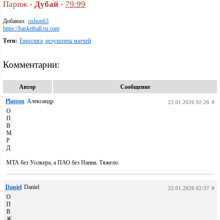
Париж -
Дубай
-
79:99
Добавил:
rishon63
https://basketball.ru.com
Теги:
Евролига
результаты матчей
Комментарии:
Автор
Сообщение
Platoon
Александр
22.01.2026 02:26
#
О
П
В
М
Р
Д
МТА без Уолкера, а ПАО без Нанна. Тяжело.
Daniel
Daniel
22.01.2026 02:37
#
О
П
В
Ж