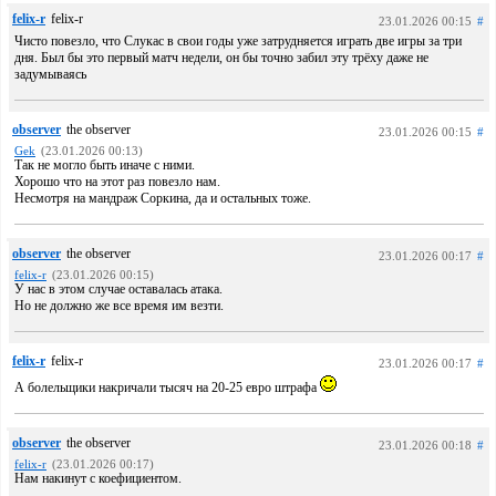
felix-r
felix-r
23.01.2026 00:15
#
Чисто повезло, что Слукас в свои годы уже затрудняется играть две игры за три
дня. Был бы это первый матч недели, он бы точно забил эту трёху даже не
задумываясь
observer
the observer
23.01.2026 00:15
#
Gek
(23.01.2026 00:13)
Так не могло быть иначе с ними.
Хорошо что на этот раз повезло нам.
Несмотря на мандраж Соркина, да и остальных тоже.
observer
the observer
23.01.2026 00:17
#
felix-r
(23.01.2026 00:15)
У нас в этом случае оставалась атака.
Но не должно же все время им везти.
felix-r
felix-r
23.01.2026 00:17
#
А болельщики накричали тысяч на 20-25 евро штрафа
observer
the observer
23.01.2026 00:18
#
felix-r
(23.01.2026 00:17)
Нам накинут с коефициентом.