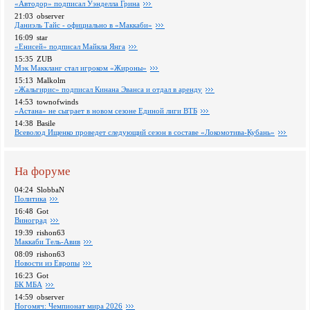
«Автодор» подписал Уэнделла Грина
21:03
observer
Даниэль Тайс - официально в «Маккаби»
16:09
star
«Енисей» подписал Майкла Янга
15:35
ZUB
Мэк Маккланг стал игроком «Жироны»
15:13
Malkolm
«Жальгирис» подписал Кинана Эванса и отдал в аренду
14:53
townofwinds
«Астана» не сыграет в новом сезоне Единой лиги ВТБ
14:38
Basile
Всеволод Ищенко проведет следующий сезон в составе «Локомотива-Кубань»
На форуме
04:24
SlobbaN
Политика
16:48
Got
Виноград
19:39
rishon63
Маккаби Тель-Авив
08:09
rishon63
Новости из Европы
16:23
Got
БК МБА
14:59
observer
Ногомяч: Чемпионат мира 2026