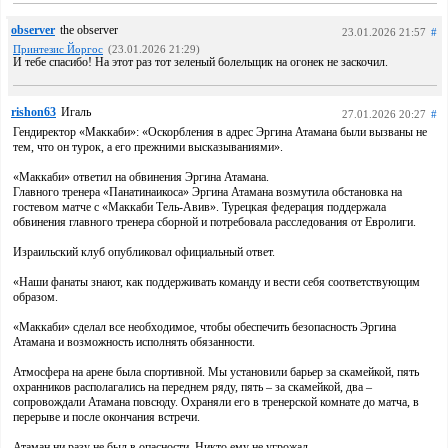
observer
the observer
23.01.2026 21:57
#
Принтезис Йоргос
(23.01.2026 21:29)
И тебе спасибо! На этот раз тот зеленый болельщик на огонек не заскочил.
rishon63
Игаль
27.01.2026 20:27
#
Гендиректор «Маккаби»: «Оскорбления в адрес Эргина Атамана были вызваны не
тем, что он турок, а его прежними высказываниями».
«Маккаби» ответил на обвинения Эргина Атамана.
Главного тренера «Панатинаикоса» Эргина Атамана возмутила обстановка на
гостевом матче с «Маккаби Тель-Авив». Турецкая федерация поддержала
обвинения главного тренера сборной и потребовала расследования от Евролиги.
Израильский клуб опубликовал официальный ответ.
«Наши фанаты знают, как поддерживать команду и вести себя соответствующим
образом.
«Маккаби» сделал все необходимое, чтобы обеспечить безопасность Эргина
Атамана и возможность исполнять обязанности.
Атмосфера на арене была спортивной. Мы установили барьер за скамейкой, пять
охранников располагались на переднем ряду, пять – за скамейкой, два –
сопровождали Атамана повсюду. Охраняли его в тренерской комнате до матча, в
перерыве и после окончания встречи.
Атаман ни разу не был в опасности. Никто ему не угрожал.