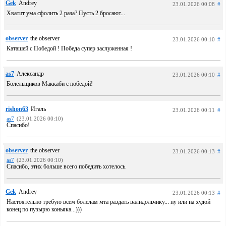
Gek
Andrey
23.01.2026 00:08
#
Хватит ума сфолить 2 раза? Пусть 2 бросают...
observer
the observer
23.01.2026 00:10
#
Каташей с Победой ! Победа супер заслуженная !
as7
Александр
23.01.2026 00:10
#
Болельщиков Маккаби с победой!
rishon63
Игаль
23.01.2026 00:11
#
as7
(23.01.2026 00:10)
Спасибо!
observer
the observer
23.01.2026 00:13
#
as7
(23.01.2026 00:10)
Спасибо, этих больше всего победить хотелось.
Gek
Andrey
23.01.2026 00:13
#
Настоятельно требую всем болелам мта раздать валидольчику... ну или на худой
конец по пузырю коньяка...)))