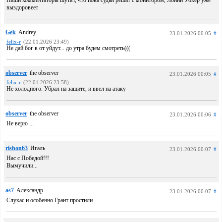
выздоровеет
Gek
Andrey
23.01.2026 00:05
#
felix-r
(22.01.2026 23:49)
Не дай бог в от уйдут... до утра будем смотреть(((
observer
the observer
23.01.2026 00:05
#
felix-r
(22.01.2026 23:58)
Не холодного. Убрал на защите, и ввел на атаку
observer
the observer
23.01.2026 00:06
#
Не верю ...
rishon63
Игаль
23.01.2026 00:07
#
Нас с Победой!!!
Вымучили...
as7
Александр
23.01.2026 00:07
#
Слукас и особенно Грант простили