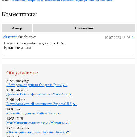
Комментарии:
Автор
Сообщение
observer
the observer
10.07.2025 13:26
#
Писали что он якобы по дороге в ХТА.
Вроде вчера читал.
Обсуждаемое
21:24
undyings
«Автодор» подписал Уэнделла Грина
21:03
observer
Даниэль Тайс - официально в «Маккаби»
21:01
felix-r
Pезультаты матчей чемпионата Европы U16
16:09
star
«Енисей» подписал Майкла Янга
15:35
ZUB
Мэк Маккланг стал игроком «Жироны»
15:13
Malkolm
«Жальгирис» подпишет Кинана Эванса