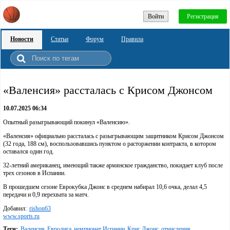
Войти
Регистрация
Новости
Статьи
Форум
Правила
«Валенсия» рассталась с Крисом Джонсом
10.07.2025 06:34
Опытный разыгрывающий покинул «Валенсию».
«Валенсия» официально рассталась с разыгрывающим защитником Крисом Джонсом
(32 года, 188 см), воспользовавшись пунктом о расторжении контракта, в котором
оставался один год.
32-летний американец, имеющий также армянское гражданство, покидает клуб после
трех сезонов в Испании.
В прошедшем сезоне Еврокубка Джонс в среднем набирал 10,6 очка, делал 4,5
передачи и 0,9 перехвата за матч.
Добавил:
rishon63
www.sports.ru
Теги:
Валенсия
Евролига
чемпионат Испании
Крис Джонс
отчисления