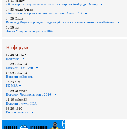
15:11
ohenry
«Жальгирис» подписал центрового Каодиричи Акобунду-Эхиогу
14:53
townofwinds
«Астана» не сыграет в новом сезоне Единой лиги ВТБ
14:38
Basile
Всеволод Ищенко проведет следующий сезон в составе «Локомотива-Кубань»
10:36
as7
Лонни Уокер возвращается в НБА
На форуме
02:48
SlobbaN
Политика
19:39
rishon63
Маккаби Тель-Авив
08:09
rishon63
Новости из Европы
16:23
Got
БК МБА
14:59
observer
Ногомяч: Чемпионат мира 2026
11:16
rishon63
Новости и слухи НБА
08:26
1010
Кино и сериалы