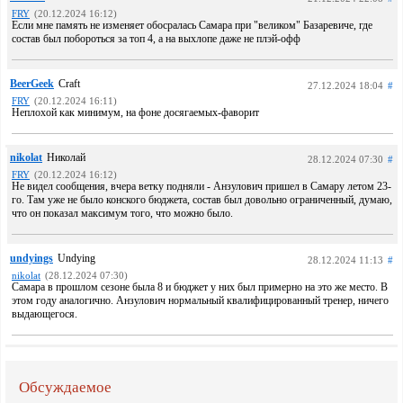
FRY
(20.12.2024 16:12)
Если мне память не изменяет обосралась Самара при "великом" Базаревиче, где
состав был побороться за топ 4, а на выхлопе даже не плэй-офф
BeerGeek
Craft
27.12.2024 18:04
#
FRY
(20.12.2024 16:11)
Неплохой как минимум, на фоне досягаемых-фаворит
nikolat
Николай
28.12.2024 07:30
#
FRY
(20.12.2024 16:12)
Не видел сообщения, вчера ветку подняли - Анзулович пришел в Самару летом 23-
го. Там уже не было конского бюджета, состав был довольно ограниченный, думаю,
что он показал максимум того, что можно было.
undyings
Undying
28.12.2024 11:13
#
nikolat
(28.12.2024 07:30)
Самара в прошлом сезоне была 8 и бюджет у них был примерно на это же место. В
этом году аналогично. Анзулович нормальный квалифицированный тренер, ничего
выдающегося.
Обсуждаемое