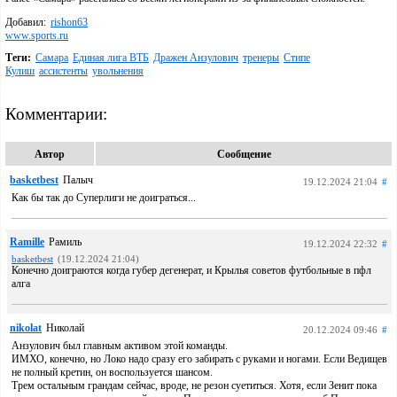
Добавил:
rishon63
www.sports.ru
Теги:
Самара
Единая лига ВТБ
Дражен Анзулович
тренеры
Стипе
Кулиш
ассистенты
увольнения
Комментарии:
Автор
Сообщение
basketbest
Палыч
19.12.2024 21:04
#
Как бы так до Суперлиги не доиграться...
Ramille
Рамиль
19.12.2024 22:32
#
basketbest
(19.12.2024 21:04)
Конечно доиграются когда губер дегенерат, и Крылья советов футбольные в пфл
алга
nikolat
Николай
20.12.2024 09:46
#
Анзулович был главным активом этой команды.
ИМХО, конечно, но Локо надо сразу его забирать с руками и ногами. Если Ведищев
не полный кретин, он воспользуется шансом.
Трем остальным грандам сейчас, вроде, не резон суетиться. Хотя, если Зенит пока