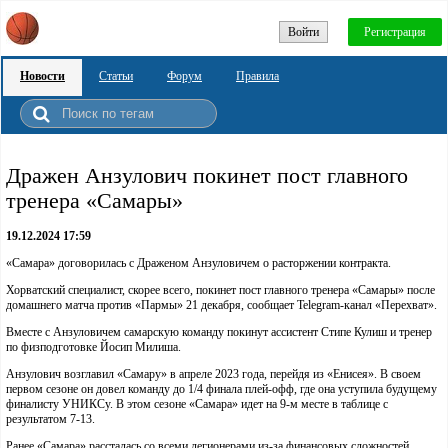
Войти
Регистрация
Новости
Статьи
Форум
Правила
Дражен Анзулович покинет пост главного
тренера «Самары»
19.12.2024 17:59
«Самара» договорилась с Драженом Анзуловичем о расторжении контракта.
Хорватский специалист, скорее всего, покинет пост главного тренера «Самары» после
домашнего матча против «Пармы» 21 декабря, сообщает Telegram-канал «Перехват».
Вместе с Анзуловичем самарскую команду покинут ассистент Стипе Кулиш и тренер
по физподготовке Йосип Милиша.
Анзулович возглавил «Самару» в апреле 2023 года, перейдя из «Енисея». В своем
первом сезоне он довел команду до 1/4 финала плей-офф, где она уступила будущему
финалисту УНИКСу. В этом сезоне «Самара» идет на 9-м месте в таблице с
результатом 7-13.
Ранее «Самара» рассталась со всеми легионерами из-за финансовых сложностей.