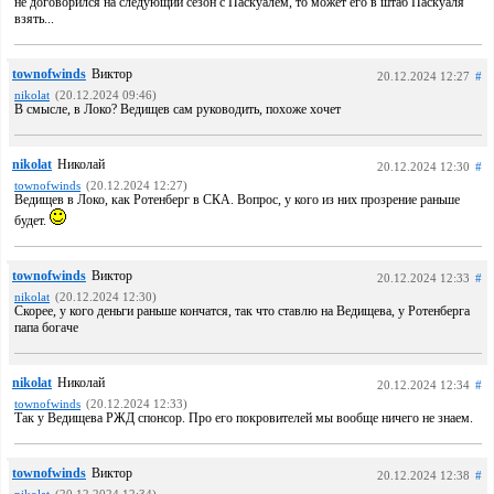
не договорился на следующий сезон с Паскуалем, то может его в штаб Паскуаля
взять...
townofwinds
Виктор
20.12.2024 12:27
#
nikolat
(20.12.2024 09:46)
В смысле, в Локо? Ведищев сам руководить, похоже хочет
nikolat
Николай
20.12.2024 12:30
#
townofwinds
(20.12.2024 12:27)
Ведищев в Локо, как Ротенберг в СКА. Вопрос, у кого из них прозрение раньше
будет.
townofwinds
Виктор
20.12.2024 12:33
#
nikolat
(20.12.2024 12:30)
Скорее, у кого деньги раньше кончатся, так что ставлю на Ведищева, у Ротенберга
папа богаче
nikolat
Николай
20.12.2024 12:34
#
townofwinds
(20.12.2024 12:33)
Так у Ведищева РЖД спонсор. Про его покровителей мы вообще ничего не знаем.
townofwinds
Виктор
20.12.2024 12:38
#