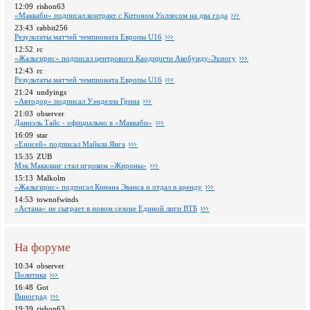
12:09
rishon63
«Маккаби» подписал контракт с Китоном Уоллесом на два года
23:43
rabbit256
Pезультаты матчей чемпионата Европы U16
12:52
rc
«Жальгирис» подписал центрового Каодиричи Акобунду-Эхиогу
12:43
rc
Pезультаты матчей чемпионата Европы U16
21:24
undyings
«Автодор» подписал Уэнделла Грина
21:03
observer
Даниэль Тайс - официально в «Маккаби»
16:09
star
«Енисей» подписал Майкла Янга
15:35
ZUB
Мэк Маккланг стал игроком «Жироны»
15:13
Malkolm
«Жальгирис» подписал Кинана Эванса и отдал в аренду
14:53
townofwinds
«Астана» не сыграет в новом сезоне Единой лиги ВТБ
На форуме
10:34
observer
Политика
16:48
Got
Виноград
19:39
rishon63