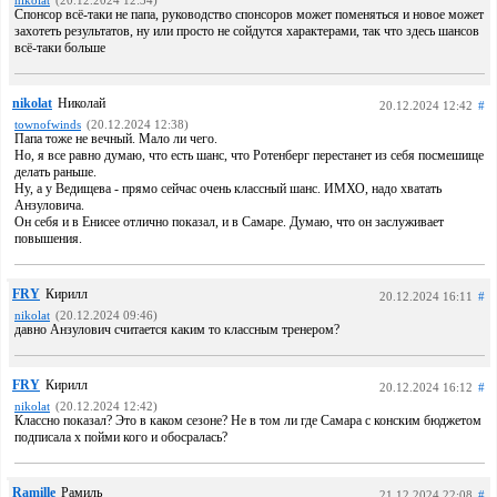
nikolat
(20.12.2024 12:34)
Спонсор всё-таки не папа, руководство спонсоров может поменяться и новое может
захотеть результатов, ну или просто не сойдутся характерами, так что здесь шансов
всё-таки больше
nikolat
Николай
20.12.2024 12:42
#
townofwinds
(20.12.2024 12:38)
Папа тоже не вечный. Мало ли чего.
Но, я все равно думаю, что есть шанс, что Ротенберг перестанет из себя посмешище
делать раньше.
Ну, а у Ведищева - прямо сейчас очень классный шанс. ИМХО, надо хватать
Анзуловича.
Он себя и в Енисее отлично показал, и в Самаре. Думаю, что он заслуживает
повышения.
FRY
Кирилл
20.12.2024 16:11
#
nikolat
(20.12.2024 09:46)
давно Анзулович считается каким то классным тренером?
FRY
Кирилл
20.12.2024 16:12
#
nikolat
(20.12.2024 12:42)
Классно показал? Это в каком сезоне? Не в том ли где Самара с конским бюджетом
подписала х пойми кого и обосралась?
Ramille
Рамиль
21.12.2024 22:08
#