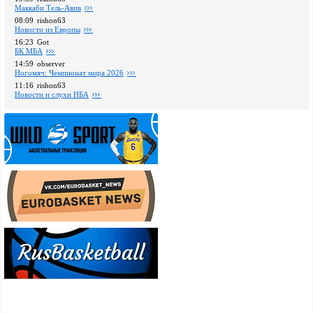
Маккаби Тель-Авив
08:09
rishon63
Новости из Европы
16:23
Got
БК МБА
14:59
observer
Ногомяч: Чемпионат мира 2026
11:16
rishon63
Новости и слухи НБА