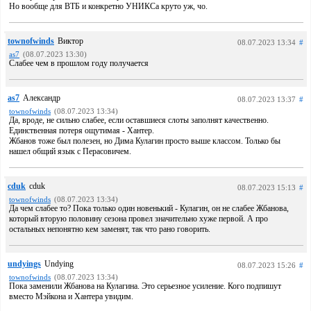
Но вообще для ВТБ и конкретно УНИКСа круто уж, чо.
townofwinds
Виктор
08.07.2023 13:34
#
as7
(08.07.2023 13:30)
Слабее чем в прошлом году получается
as7
Александр
08.07.2023 13:37
#
townofwinds
(08.07.2023 13:34)
Да, вроде, не сильно слабее, если оставшиеся слоты заполнят качественно.
Единственная потеря ощутимая - Хантер.
Жбанов тоже был полезен, но Дима Кулагин просто выше классом. Только бы
нашел общий язык с Перасовичем.
cduk
cduk
08.07.2023 15:13
#
townofwinds
(08.07.2023 13:34)
Да чем слабее то? Пока только один новенький - Кулагин, он не слабее Жбанова,
который вторую половину сезона провел значительно хуже первой. А про
остальных непонятно кем заменят, так что рано говорить.
undyings
Undying
08.07.2023 15:26
#
townofwinds
(08.07.2023 13:34)
Пока заменили Жбанова на Кулагина. Это серьезное усиление. Кого подпишут
вместо Мэйкона и Хантера увидим.