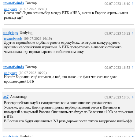
townofwinds
Виктор
09.07.2023 16:19
#
undyings
(09.07.2023 15:49)
С чего это? Ладно если выбор между ВТБ и НБА, а если в Европе играть - какая
разница где?
undyings
Undying
09.07.2023 16:22
#
townofwinds
(09.07.2023 16:19)
Другие европейские клубы играют в еврокубках, их игроки конкурируют с
лучшими европейскими игроками. А ВТБ превратилась в аналог китайского
чемпионата, где игроки варятся в собственном соку.
townofwinds
Виктор
09.07.2023 16:52
#
undyings
(09.07.2023 16:22)
Насчёт Евролиги ещё согласен, а всё, что ниже - не факт что сильнее даже
прошлогодней ВТБ
as7
Александр
09.07.2023 18:36
#
Все европейские клубы смотрят только на соотношение цена/качество.
Условно, для них Димитриевич провел неубедительный сезон в Валенсии и
шикарный в закрытой России. Оценивать его будут по Валенсии +100k за топ-сезон
в ВТБ.
В России его будут оценивать в 2-3 раза дороже после такого тащерского плей-офф.
undyings
Undying