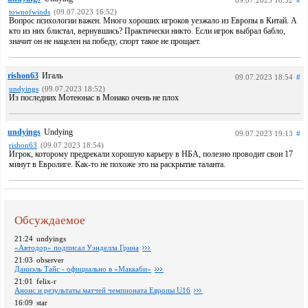
09.07.2023 18:52
#
townofwinds
(09.07.2023 16:52)
Вопрос психологии важен. Много хороших игроков уезжало из Европы в Китай. А
кто из них блистал, вернувшись? Практически никто. Если игрок выбрал бабло,
значит он не нацелен на победу, спорт такое не прощает.
rishon63
Игаль
09.07.2023 18:54
#
undyings
(09.07.2023 18:52)
Из последних Мотеюнас в Монако очень не плох
undyings
Undying
09.07.2023 19:13
#
rishon63
(09.07.2023 18:54)
Игрок, которому предрекали хорошую карьеру в НБА, полезно проводит свои 17
минут в Евролиге. Как-то не похоже это на раскрытие таланта.
Обсуждаемое
21:24
undyings
«Автодор» подписал Уэнделла Грина
21:03
observer
Даниэль Тайс - официально в «Маккаби»
21:01
felix-r
Анонс и результаты матчей чемпионата Европы U16
16:09
star