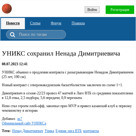
Войти
Регистрация
Новости
Статьи
Форум
Правила
УНИКС сохранил Ненада Димитриевича
08.07.2023 12:41
УНИКС объявил о продлении контракта с разыгрывающим Ненадом Димитриевичем
(25 лет, 190 см).
Новый контракт с северомакедонским баскетболистом заключен по схеме 1+1.
Димитриевич в сезоне-22/23 провел 47 матчей в Лиге ВТБ со средними показателями
в 12,8 очка, 2,5 подбора, 5,6 передачи, 0,9 перехвата.
Нено стал героем плей-офф, завоевал приз MVP и привел казанский клуб к первому
чемпионству в истории.
Добавил:
as7
Официальный сайт УНИКСа
Теги:
Ненад Димитриевич
Уника
Единая лига ВТБ
контракты