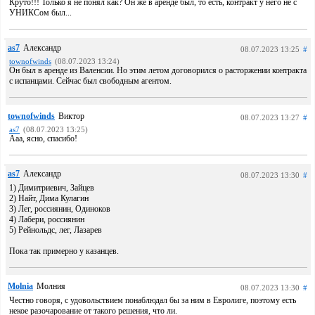
Круто!!! Только я не понял как? Он же в аренде был, то есть, контракт у него не с
УНИКСом был...
as7
Александр
08.07.2023 13:25
#
townofwinds
(08.07.2023 13:24)
Он был в аренде из Валенсии. Но этим летом договорился о расторжении контракта
с испанцами. Сейчас был свободным агентом.
townofwinds
Виктор
08.07.2023 13:27
#
as7
(08.07.2023 13:25)
Ааа, ясно, спасибо!
as7
Александр
08.07.2023 13:30
#
1) Димитриевич, Зайцев
2) Найт, Дима Кулагин
3) Лег, россиянин, Одиноков
4) Лабери, россиянин
5) Рейнольдс, лег, Лазарев
Пока так примерно у казанцев.
Molnia
Молния
08.07.2023 13:30
#
Честно говоря, с удовольствием понаблюдал бы за ним в Евролиге, поэтому есть
некое разочарование от такого решения, что ли.