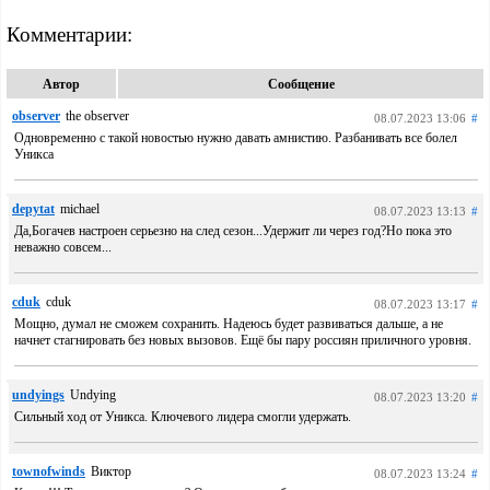
Комментарии:
Автор
Сообщение
observer
the observer
08.07.2023 13:06
#
Одновременно с такой новостью нужно давать амнистию. Разбанивать все болел
Уникса
depytat
michael
08.07.2023 13:13
#
Да,Богачев настроен серьезно на след сезон...Удержит ли через год?Но пока это
неважно совсем...
cduk
cduk
08.07.2023 13:17
#
Мощно, думал не сможем сохранить. Надеюсь будет развиваться дальше, а не
начнет стагнировать без новых вызовов. Ещё бы пару россиян приличного уровня.
undyings
Undying
08.07.2023 13:20
#
Сильный ход от Уникса. Ключевого лидера смогли удержать.
townofwinds
Виктор
08.07.2023 13:24
#