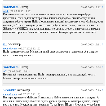
townofwinds
Виктор
09.07.2023 12:12
#
cduk
(08.07.2023 15:13)
Как минимум тем, что или на позиции второго или третьего номера будет
проседание, если подпишут хорошего лёгкого форварда - значит атакующего
защитника будут играть Найт с Кулагиным, каждый из которых хуже Мэйкона, если
подпишут АЗ - на позиции третьего номера будет проседание, никого близкого к
Жбанову у УНИКСа нет, если подпишут легов и на второго и на третьего номера -
на одного хорошего большого меньше станет, Хантера просто так не заменить
as7
Александр
09.07.2023 13:11
#
townofwinds
(09.07.2023 12:12)
Найт намного сильнее Мэйкона в плей-офф смотрелся в нападении. А в защите
просто на голову сильнее.
townofwinds
Виктор
09.07.2023 13:34
#
as7
(09.07.2023 13:11)
Но мне всё-таки кажется что Найт - разыгрывающий, а не атакующий, хотя и
Мэйкон андерсайз немножко конечно
AlexАлекс
Александр
09.07.2023 15:19
#
townofwinds
(09.07.2023 12:12)
Вы переоцениваете Мэйкона. Интеллект у Найта намного выше, как и защита. А
скиллы в нападении у обоих на одном уровне примерно. Хантера, думаю, найдут
кем заменить. Не дефицитная позиция. Те же Браун III, да и Мосли не хуже были.