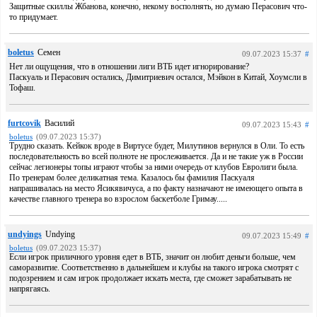
Защитные скиллы Жбанова, конечно, некому восполнять, но думаю Перасович что-
то придумает.
boletus
Семен
09.07.2023 15:37
#
Нет ли ощущения, что в отношении лиги ВТБ идет игнорирование?
Паскуаль и Перасович остались, Димитриевич остался, Мэйкон в Китай, Хоумсли в
Тофаш.
furtcovik
Василий
09.07.2023 15:43
#
boletus
(09.07.2023 15:37)
Трудно сказать. Кейкок вроде в Виртусе будет, Милутинов вернулся в Оли. То есть
последовательность во всей полноте не прослеживается. Да и не такие уж в России
сейчас легионеры топы играют чтобы за ними очередь от клубов Евролиги была.
По тренерам более деликатная тема. Казалось бы фамилия Паскуаля
напрашивалась на место Ясикявичуса, а по факту назначают не имеющего опыта в
качестве главного тренера во взрослом баскетболе Гримау.....
undyings
Undying
09.07.2023 15:49
#
boletus
(09.07.2023 15:37)
Если игрок приличного уровня едет в ВТБ, значит он любит деньги больше, чем
саморазвитие. Соответственно в дальнейшем и клубы на такого игрока смотрят с
подозрением и сам игрок продолжает искать места, где сможет зарабатывать не
напрягаясь.