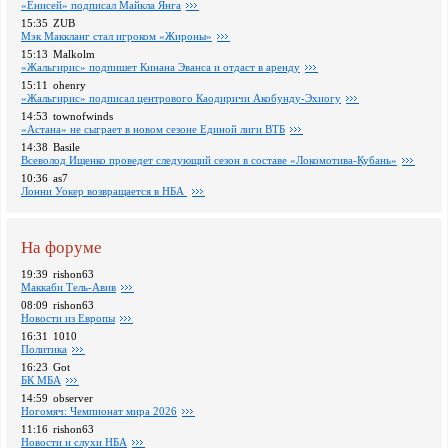
«Енисей» подписал Майкла Янга
15:35
ZUB
Мэк Маккланг стал игроком «Жироны»
15:13
Malkolm
«Жальгирис» подпишет Кинана Эванса и отдаст в аренду
15:11
ohenry
«Жальгирис» подписал центрового Каодиричи Акобунду-Эхиогу
14:53
townofwinds
«Астана» не сыграет в новом сезоне Единой лиги ВТБ
14:38
Basile
Всеволод Ищенко проведет следующий сезон в составе «Локомотива-Кубань»
10:36
as7
Лонни Уокер возвращается в НБА
На форуме
19:39
rishon63
Маккаби Тель-Авив
08:09
rishon63
Новости из Европы
16:31
1010
Политика
16:23
Got
БК МБА
14:59
observer
Ногомяч: Чемпионат мира 2026
11:16
rishon63
Новости и слухи НБА