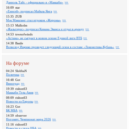
Даниэль Тайс - официально в «Маккаби»
16:09
star
«Енисей» подписал Майкла Янга
15:35
ZUB
Мэк Маккланг стал игроком «Жироны»
15:13
Malkolm
«Жальгирис» подписал Кинана Эванса и отдал в аренду
14:53
townofwinds
«Астана» не сыграет в новом сезоне Единой лиги ВТБ
14:38
Basile
Всеволод Ищенко проведет следующий сезон в составе «Локомотива-Кубань»
На форуме
04:24
SlobbaN
Политика
16:48
Got
Виноград
19:39
rishon63
Маккаби Тель-Авив
08:09
rishon63
Новости из Европы
16:23
Got
БК МБА
14:59
observer
Ногомяч: Чемпионат мира 2026
11:16
rishon63
Новости и слухи НБА