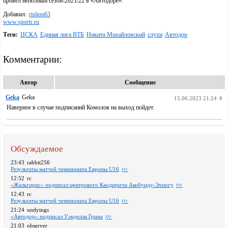
провел неполный сезон-2021/22 в «Автодоре».
Добавил:
rishon63
www.sports.ru
Теги:
ЦСКА
Единая лига ВТБ
Никита Михайловский
слухи
Автодор
Комментарии:
Автор
Сообщение
Geka
Geka
15.06.2023 21:24
#
Наверное в случае подписаний Комолов на выход пойдет.
Обсуждаемое
23:43
rabbit256
Pезультаты матчей чемпионата Европы U16
12:52
rc
«Жальгирис» подписал центрового Каодиричи Акобунду-Эхиогу
12:43
rc
Pезультаты матчей чемпионата Европы U16
21:24
undyings
«Автодор» подписал Уэнделла Грина
21:03
observer