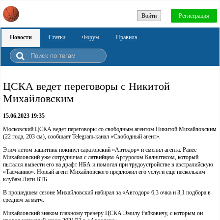
Войти
Регистрация
Новости
Статьи
Форум
Правила
ЦСКА ведет переговоры с Никитой
Михайловским
15.06.2023 19:35
Московский ЦСКА ведет переговоры со свободным агентом Никитой Михайловским
(22 года, 203 см), сообщает Telegram-канал «Свободный агент».
Этим летом защитник покинул саратовский «Автодор» и сменил агента. Ранее
Михайловский уже сотрудничал с латвийцем Артуросом Калнитисом, который
пытался вывести его на драфт НБА и помогал при трудоустройстве в австралийскую
«Тасманию». Новый агент Михайловского предложил его услуги еще нескольким
клубам Лиги ВТБ.
В прошедшем сезоне Михайловский набирал за «Автодор» 6,3 очка и 3,1 подбора в
среднем за матч.
Михайловский знаком главному тренеру ЦСКА Эмилу Райковичу, с которым он