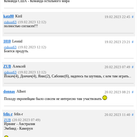
Команда США - Команда остального мира
katz80
Kiril
19.02.2023 22:45
#
rishon63
(19.02.2023 12:12)
полностью согласен!!!
1010
Leonid
19.02.2023 23:21
#
rishon63
(19.02.2023 12:12)
Боятся продуть.
ZUB
Алексей
20.02.2023 07:49
#
rishon63
(19.02.2023 12:12)
Йокич(4), Дончич(4), Янис(2), Сабонис(6), надеюсь ты шутишь, с кем там играть...
donnas
Albert
20.02.2023 08:21
#
Походу европейцам было совсем не интересно там участвовать
felix-r
felix-r
20.02.2023 11:40
#
ZUB
(20.02.2023 07:49)
Ирвинг - Австралия
Эмбиид - Камерун