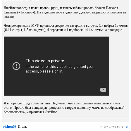
Джеймс повредил палец правой руки, пытаясь заблокировать бросок Паскаля
Сиакама («Торонто»). На видеоповторе видно, как Джеймс зацепился мизинцем за
кольцо.
Четырехкратному MVP пришлось досрочно завершить встречу. Он набрал 13 очков
(6-11 с игры, 1-5 из-за дуги), 4 передачи и 1 подбор за 14,4 минуты на площадке.
Я в порядке. Буду готов играть. Не думаю, что стоит сильно волноваться из-за
этого. Просто был вынужден пропустить вторую половину матча из соображений
безопасности», – признался Джеймс.
rishon63
Игаль
20.02.2023 17:33
#