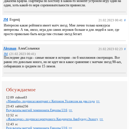
Джалена Брауна. Партнёры по Бостону в какой-то момент устроили игру один на
один, хоть какой-то нерв соревновательности привнесли.
JM
Evgenij
21.02.2023 00:41
#
Интересно какие рейтинги имеет матч звезд. Мне лично только конкурсы
интересны. А так, имхо, игра для самих игроков больше и для людей в зале, где
просто прикольно быть когда там столько звезд бегает.
Alexman
АлекСольноки
21.02.2023 02:23
#
JM
(21.02.2023 00:41)
Последние два года - самые низкие в истории - по 6 миллионов смотрящих. Все
равно это довольно много, но не идет ни в какое сравнение с матчам звезд 90-ых,
собиравших в среднем по 15 лямов.
Обсуждаемое
12:09
rishon63
«Маккаби» подписал контракт с Китоном Уоллесом на два года
23:43
rabbit256
Pезультаты матчей чемпионата Европы U16
12:52
rc
«Жальгирис» подписал центрового Каодиричи Акобунду-Эхиогу
12:43
rc
Pезультаты матчей чемпионата Европы U16