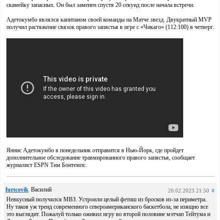
скамейку запасных. Он был заменен спустя 20 секунд после начала встречи.
Адетокумбо являлся капитаном своей команды на Матче звезд. Двукратный MVP
получил растяжение связок правого запястья в игре с «Чикаго» (112:100) в четверг.
Яннис Адетокумбо в понедельник отправится в Нью-Йорк, где пройдет
дополнительное обследование травмированного правого запястья, сообщает
журналист ESPN Тим Бонтемпс.
furtcovik
Василий
20.02.2023 21:50
#
Невкусный получился МВЗ. Устроили целый фетиш из бросков из-за периметра.
Ну таков уж тренд современного североамериканского баскетбола, не изящно все
это выглядит. Пожалуй только оживил игру во второй половине мэтчап Тейтума и