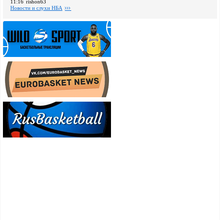
11:16
rishon63
Новости и слухи НБА