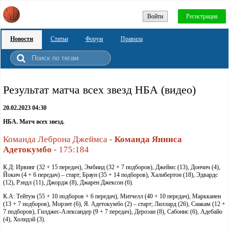
Войти
Регистрация
Новости
Статьи
Форум
Правила
Результат матча всех звезд НБА (видео)
20.02.2023 04:30
НБА. Матч всех звезд.
Команда Леброна Джеймса -
Команда
Янниса
Адетокумбо
- 175:184
К.Д: Ирвинг (32 + 15 передач), Эмбиид (32 + 7 подборов), Джеймс (13), Дончич (4),
Йокич (4 + 6 передач) – старт; Браун (35 + 14 подборов), Халибертон (18), Эдвардс
(12), Рэндл (11), Джордж (8), Джарен Джексон (6).
К.А: Тейтум (55 + 10 подборов + 6 передач), Митчелл (40 + 10 передач), Маркканен
(13 + 7 подборов), Морэнт (6), Я. Адетокумбо (2) – старт; Лиллард (26), Сиакам (12 +
7 подборов), Гилджес-Александер (9 + 7 передач), Дерозан (8), Сабонис (6), Адебайо
(4), Холидэй (3).