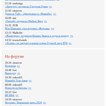
21:24
undyings
«Автодор» подписал Уэнделла Грина
21:03
observer
Даниэль Тайс - официально в «Маккаби»
16:09
star
«Енисей» подписал Майкла Янга
15:35
ZUB
Мэк Маккланг стал игроком «Жироны»
15:13
Malkolm
«Жальгирис» подписал Кинана Эванса и отдал в аренду
14:53
townofwinds
«Астана» не сыграет в новом сезоне Единой лиги ВТБ
На форуме
10:34
observer
Политика
16:48
Got
Виноград
19:39
rishon63
Маккаби Тель-Авив
08:09
rishon63
Новости из Европы
16:23
Got
БК МБА
14:59
observer
Ногомяч: Чемпионат мира 2026