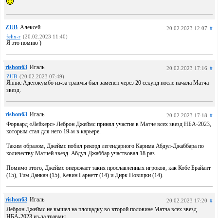
ZUB
Алексей
20.02.2023 12:07
#
felix-r
(20.02.2023 11:40)
Я это помню )
rishon63
Игаль
20.02.2023 17:16
#
ZUB
(20.02.2023 07:49)
Яннис Адетокумбо из-за травмы был заменен через 20 секунд после начала Матча
звезд.
rishon63
Игаль
20.02.2023 17:18
#
Форвард «Лейкерс» Леброн Джеймс принял участие в Матче всех звезд НБА-2023,
которым стал для него 19-м в карьере.
Таким образом, Джеймс побил рекорд легендарного Карима Абдул-Джаббара по
количеству Матчей звезд. Абдул-Джаббар участвовал 18 раз.
Помимо этого, Джеймс опережает таких прославленных игроков, как Кобе Брайант
(15), Тим Данкан (15), Кевин Гарнетт (14) и Дирк Новицки (14).
rishon63
Игаль
20.02.2023 17:20
#
Леброн Джеймс не вышел на площадку во второй половине Матча всех звезд
НБА-2023 из-за травмы.