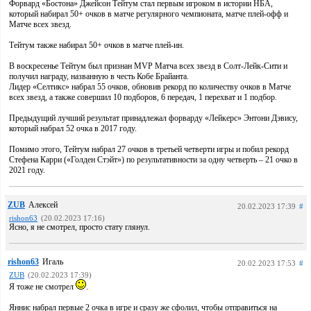
Форвард «Бостона» Джейсон Тейтум стал первым игроком в истории НБА,
который набирал 50+ очков в матче регулярного чемпионата, матче плей-офф и
Матче всех звезд.
Тейтум также набирал 50+ очков в матче плей-ин.
В воскресенье Тейтум был признан MVP Матча всех звезд в Солт-Лейк-Сити и
получил награду, названную в честь Кобе Брайанта.
Лидер «Селтикс» набрал 55 очков, обновив рекорд по количеству очков в Матче
всех звезд, а также совершил 10 подборов, 6 передач, 1 перехват и 1 подбор.
Предыдущий лучший результат принадлежал форварду «Лейкерс» Энтони Дэвису,
который набрал 52 очка в 2017 году.
Помимо этого, Тейтум набрал 27 очков в третьей четверти игры и побил рекорд
Стефена Карри («Голден Стэйт») по результативности за одну четверть – 21 очко в
2021 году.
ZUB
Алексей
20.02.2023 17:39
#
rishon63
(20.02.2023 17:16)
Ясно, я не смотрел, просто стату глянул.
rishon63
Игаль
20.02.2023 17:53
#
ZUB
(20.02.2023 17:39)
Я тоже не смотрел
.
Яннис набрал первые 2 очка в игре и сразу же сфолил, чтобы отправиться на