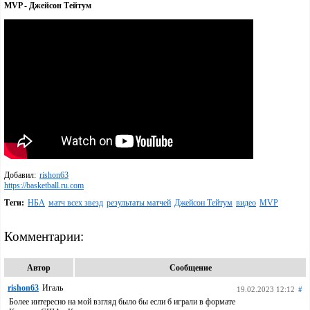
MVP - Джейсон Тейтум
Добавил:
rishon63
https://basketball.ru.com
Теги:
НБА
матч всех звезд
результаты матчей
Джейсон Тейтум
видео
MVP
Комментарии:
Автор
Сообщение
rishon63
Игаль
19.02.2023 12:12
#
Более интересно на мой взгляд было бы если б играли в формате