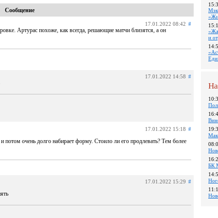
15:
Сообщение
Мэк
«Жи
17.01.2022 08:42
#
15:
ровке. Артурас похоже, как всегда, решающие матчи близятся, а он
«Жа
и о
14:
«Ас
Еди
17.01.2022 14:58
#
На
10:
Пол
16:
Вин
17.01.2022 15:18
#
19:
Мак
т и потом очень долго набирает форму. Стоило ли его продлевать? Тем более
08:
Нов
16:
БК 
14:
Ног
17.01.2022 15:29
#
11:
нять
Нов