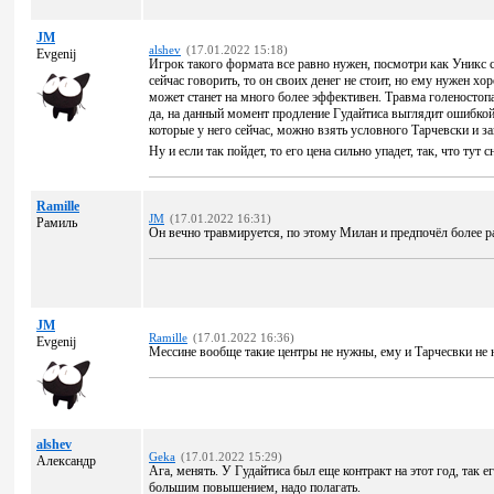
JM
alshev
(17.01.2022 15:18)
Evgenij
Игрок такого формата все равно нужен, посмотри как Уникс 
сейчас говорить, то он своих денег не стоит, но ему нужен х
может станет на много более эффективен. Травма голеностоп
да, на данный момент продление Гудайтиса выглядит ошибкой
которые у него сейчас, можно взять условного Тарчевски и за
Ну и если так пойдет, то его цена сильно упадет, так, что тут
Ramille
JM
(17.01.2022 16:31)
Рамиль
Он вечно травмируется, по этому Милан и предпочёл более р
JM
Ramille
(17.01.2022 16:36)
Evgenij
Мессине вообще такие центры не нужны, ему и Тарчесвки не н
alshev
Geka
(17.01.2022 15:29)
Александр
Ага, менять. У Гудайтиса был еще контракт на этот год, так е
большим повышением, надо полагать.