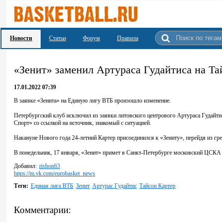
Новости
Статьи
Форум
Правила
«Зенит» заменил Артураса Гудайтиса на Та
17.01.2022 07:39
В заявке «Зенита» на Единую лигу ВТБ произошло изменение.
Петербургский клуб исключил из заявки литовского центрового Артураса Гудайтис
Спорт» со ссылкой на источник, знакомый с ситуацией.
Накануне Нового года 24-летний Картер присоединился к «Зениту», перейдя из гр
В понедельник, 17 января, «Зенит» примет в Санкт-Петербурге московский ЦСКА
Добавил:
rishon63
https://m.vk.com/eurobasket_news
Теги:
Единая лига ВТБ
Зенит
Артурас Гудайтис
Тайсон Картер
Комментарии: