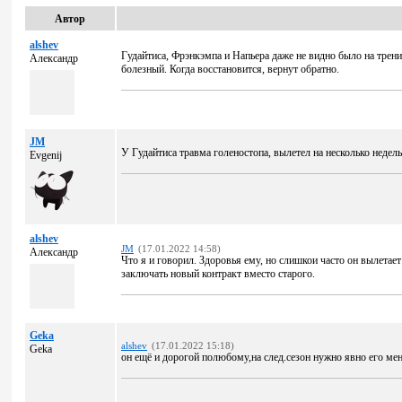
Автор
alshev
Гудайтиса, Фрэнкэмпа и Напьера даже не видно было на трени
Александр
болезный. Когда восстановится, вернут обратно.
JM
У Гудайтиса травма голеностопа, вылетел на несколько недель
Evgenij
alshev
JM
(17.01.2022 14:58)
Александр
Что я и говорил. Здоровья ему, но слишкои часто он вылетае
заключать новый контракт вместо старого.
Geka
alshev
(17.01.2022 15:18)
Geka
он ещё и дорогой полюбому,на след.сезон нужно явно его ме