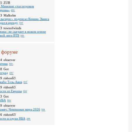
35
ZUB
 Маккланг стал игроком
роны»
13
Malkolm
льгирис» подписал Кинана Эванса
тдал в аренду
53
townofwinds
тана» не сыграет в новом сезоне
ной лиги ВТБ
 форуме
34
observer
итика
48
Got
оград
39
rishon63
каби Тель-Авив
09
rishon63
ости из Европы
23
Got
МБА
59
observer
омяч: Чемпионат мира 2026
16
rishon63
ости и слухи НБА