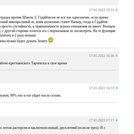
17.01.2022 16:31
#
страдал против Шанли. С Гудайтисом не все так однозначно, если прямо
ороший пикенрольный пг, коим возможно станет Напьер, тогда и Гудайтис
а просто случайность, к травматичносте игрока отношения не имеет. Воощем
, с другой стороны хочется его с нормальным пг посмотреть. На те фукнции
платить в 2 раза меньше.
 снова нужно будет думать Зениту
17.01.2022 16:36
#
абоче-крестьянского Тарчевски в свое время
17.01.2022 16:53
#
ужен, 99% что и тот уйдет после сезона.
17.01.2022 17:17
#
го летом расторгли и заключили новый, двухлетний (если не трех). И с