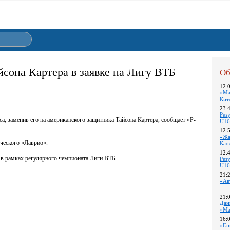
йсона Картера в заявке на Лигу ВТБ
Об
12:
«Ма
Кит
23:
Pез
а, заменив его на американского защитника Тайсона Картера, сообщает «Р-
U16
12:
«Жа
еческого «Лаврио».
Као
12:
 в рамках регулярного чемпионата Лиги ВТБ.
Pез
U16
21:
«Ав
21:
Дан
«Ма
16:
«Ен