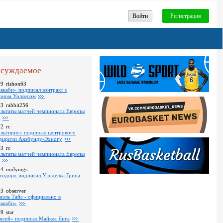
Войти
Регистрация
суждаемое
09
rishon63
ккаби» подписал контракт с
оном Уоллесом
43
rabbit256
ультаты матчей чемпионата Европы
52
rc
льгирис» подписал центрового
диричи Акобунду-Эхиогу
43
rc
ультаты матчей чемпионата Европы
24
undyings
тодор» подписал Уэнделла Грина
03
observer
иэль Тайс - официально в
ккаби»
09
star
исей» подписал Майкла Янга