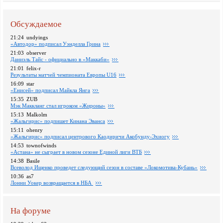
Обсуждаемое
21:24
undyings
«Автодор» подписал Уэнделла Грина
21:03
observer
Даниэль Тайс - официально в «Маккаби»
21:01
felix-r
Pезультаты матчей чемпионата Европы U16
16:09
star
«Енисей» подписал Майкла Янга
15:35
ZUB
Мэк Маккланг стал игроком «Жироны»
15:13
Malkolm
«Жальгирис» подпишет Кинана Эванса
15:11
ohenry
«Жальгирис» подписал центрового Каодиричи Акобунду-Эхиогу
14:53
townofwinds
«Астана» не сыграет в новом сезоне Единой лиги ВТБ
14:38
Basile
Всеволод Ищенко проведет следующий сезон в составе «Локомотива-Кубань»
10:36
as7
Лонни Уокер возвращается в НБА
На форуме