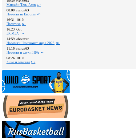
19:39
rishon63
Маккаби Тель-Авив
08:09
rishon63
Новости из Европы
16:31
1010
Политика
16:23
Got
БК МБА
14:59
observer
Ногомяч: Чемпионат мира 2026
11:16
rishon63
Новости и слухи НБА
08:26
1010
Кино и сериалы