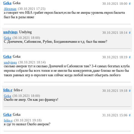
Geka
Geka
30.10.2021 18:00
#
Alexman
(30.10.2021 17:25)
а говорят что НБА грабит европ.баскет,если бы не амеры уровень европ.баскета
был бы в разы ниже
undyings
Undying
30.10.2021 18:14
#
Geka
(30.10.2021 18:00)
С Дончичем, Сабонисом, Рубио, Богдановичами и т.д. был бы ниже?
Geka
Geka
30.10.2021 18:19
#
undyings
(30.10.2021 18:14)
сколько амеров тут и сколько Дончичей и Сабонисов там? 3-4 самых богатых клуба
европы собрали бы всех топов и не имели бы конкурентов,даже близко не было бы
таких равных игр в евролиге как сейчас когда любой может обыграть любого
felix-r
felix-r
30.10.2021 19:18
#
Geka
(30.10.2021 18:00)
Окобо не амер. Он как раз француз!
Geka
Geka
31.10.2021 15:06
#
felix-r
(30.10.2021 19:18)
я где то назвал Окобо амером?