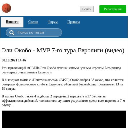
Войти
Регистрация
Новости
Статьи
Форум
Правила
Эли Окобо - MVP 7-го тура Евролиги (видео)
30.10.2021 14:46
Разыгрывающий АСВЕЛа Эли Окобо признан самым ценным игроком 7-го раунда
регулярного чемпионата Евролиги.
В выездном матче с «Панатинаикосом» (84:70) Окобо набрал 35 очков, что является
рекордом французского клуба в Евролиге. 24-летний баскетболист реализовал 13 из
19 с игры.
В активе Окобо также 4 подбора, 2 передачи, 2 перехвата и 37 баллов за
эффективность действий, что является лучшим результатом среди всех игроков в 7-м
раунде.