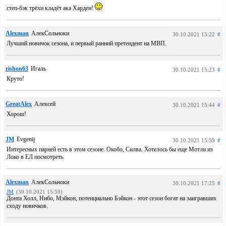
степ-бэк трёхи кладёт ака Харден!
Alexman
АлекСольноки
30.10.2021 15:22
#
Лучший новичок сезона, и первый ранний претендент на МВП.
rishon63
Игаль
30.10.2021 15:23
#
Круто!
GreatAlex
Алексей
30.10.2021 15:44
#
Хорош!
JM
Evgenij
30.10.2021 15:59
#
Интересных парней есть в этом сезоне. Окобо, Силва. Хотелось бы еще Мотли из
Локо в ЕЛ посмотреть.
Alexman
АлекСольноки
30.10.2021 17:25
#
JM
(30.10.2021 15:59)
Донта Холл, Нибо, Мэйкон, потенциально Бэйкон - этот сезон богат на заигравших
сходу новичков.