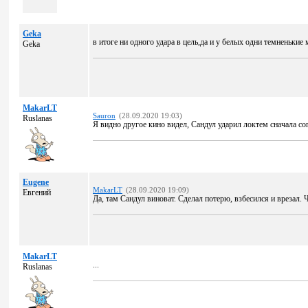
Geka
в итоге ни одного удара в цель,да и у белых одни темненькие
Geka
MakarLT
Sauron
(28.09.2020 19:03)
Ruslanas
Я видно другое кино видел, Сандул ударил локтем сначала соп
Eugene
MakarLT
(28.09.2020 19:09)
Евгений
Да, там Сандул виноват. Сделал потерю, взбесился и врезал.
MakarLT
...
Ruslanas