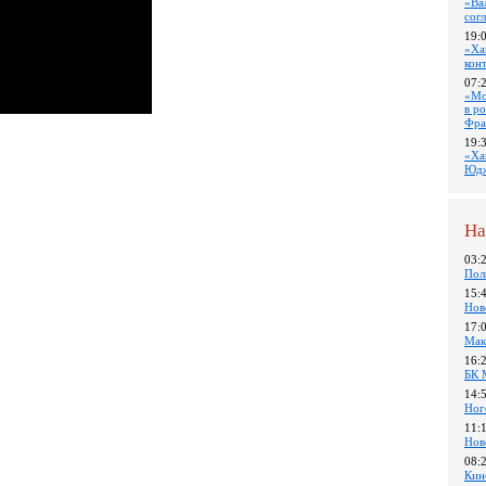
«Ва
сог
19:
«Ха
кон
07:
«Мо
в р
Фра
19:
«Ха
Юдж
На
03:
Пол
15:
Нов
17:
Мак
16:
БК 
14:
Ног
11:
Нов
08:
Кин