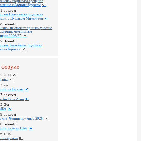
ленсия» подписала арендное
лашение с Армони Бруксом
01
observer
поэль Иерусалим» подписал
тракт с Душаном Милетичем
28
rishon63
нако» не сможет принять участие
озыгрыше чемпионата
нции-2026/27
37
rishon63
поэль Тель-Авив» подписал
ина Германа
 форуме
25
SlobbaN
итика
47
as7
ости из Европы
07
observer
каби Тель-Авив
23
Got
МБА
59
observer
омяч: Чемпионат мира 2026
16
rishon63
ости и слухи НБА
26
1010
о и сериалы