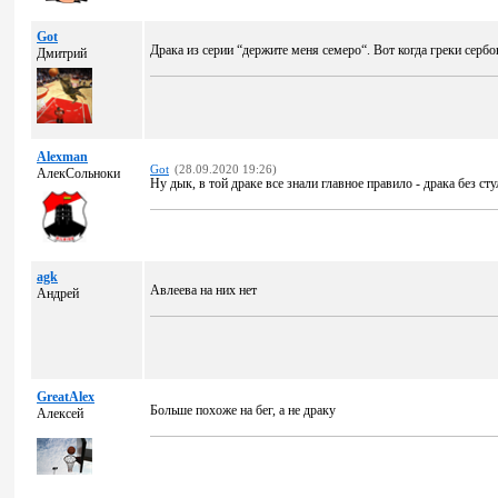
Got
Драка из серии “держите меня семеро“. Вот когда греки сербо
Дмитрий
Alexman
Got
(28.09.2020 19:26)
АлекСольноки
Ну дык, в той драке все знали главное правило - драка без стул
agk
Авлеева на них нет
Андрей
GreatAlex
Больше похоже на бег, а не драку
Алексей