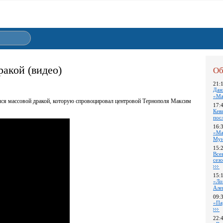
акой (видео)
Об
21:
Дан
«Ма
ся массовой дракой, которую спровоцировал центровой Тернополя Максим
17:
Кев
пос
16:
«Ма
Му
15:
Все
сез
15:
«Ло
Але
09:
«Па
22: