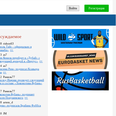
Войти
Регистрация
суждаемое
18
rishon63
иэль Тайс - официально в
ккаби»
43
as7
ин Кокила перейдет в «Дубай» с
ледующей арендой в «Виртус»
34
as7
ксима Рим» подписал Ксавьера
на
22
Рамиль77
волод Ищенко проведет следующий
он в составе «Локомотива-Кубань»
17
Рамиль77
комотив-Кубань» подпишет
ксея Покушевского
38
artem_d
рма» подписала Брайана Фоббса
40
JM