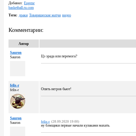
Добавил:
Eugene
basketball.ru.com
Теги:
драки
Товарищеские матчи
видео
Комментарии:
Автор
Sauron
Цэ зрада или перемога?
Sauron
felix-r
Опять негров бьют!
felix-r
Sauron
felix-r
(28.09.2020 19:00)
Sauron
ну блмщики первые начали кулаками махать.