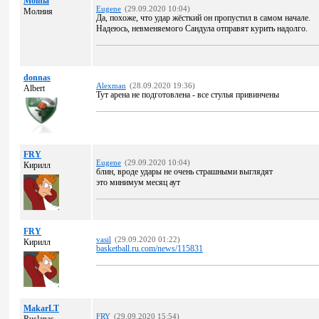
Molnia
Eugene
(29.09.2020 10:04)
Молния
Да, похоже, что удар жёсткий он пропустил в самом начале.
Надеюсь, невменяемого Сандула отправят курить надолго.
donnas
Alexman
(28.09.2020 19:36)
Albert
Тут арена не подготовлена - все стулья привинчены
FRY
Eugene
(29.09.2020 10:04)
Кирилл
блин, вроде удары не очень страшными выглядят
это минимум месяц аут
FRY
vasil
(29.09.2020 01:22)
Кирилл
basketball.ru.com/news/115831
MakarLT
FRY
(29.09.2020 15:54)