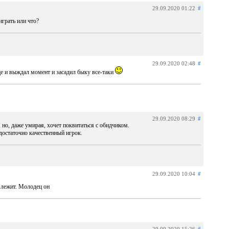
29.09.2020 01:22
#
играть или что?
29.09.2020 02:48
#
е и выждал момент и засадил быку все-таки
29.09.2020 08:29
#
но, даже умирая, хочет поквитаться с обидчиком.
 достаточно качественный игрок.
29.09.2020 10:04
#
 лежит. Молодец он