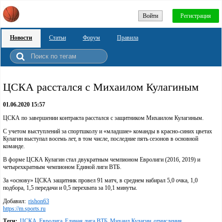
Войти
Регистрация
Новости
Статьи
Форум
Правила
ЦСКА расстался с Михаилом Кулагиным
01.06.2020 15:57
ЦСКА по завершении контракта расстался с защитником Михаилом Кулагиным.
С учетом выступлений за спортшколу и «младшие» команды в красно-синих цветах
Кулагин выступал восемь лет, в том числе, последние пять сезонов в основной
команде.
В форме ЦСКА Кулагин стал двукратным чемпионом Евролиги (2016, 2019) и
четырехкратным чемпионом Единой лиги ВТБ.
За «основу» ЦСКА защитник провел 91 матч, в среднем набирал 5,0 очка, 1,0
подбора, 1,5 передачи и 0,5 перехвата за 10,1 минуты.
Добавил:
rishon63
https://m.sports.ru
Теги:
ЦСКА
Евролига
Единая лига ВТБ
Михаил Кулагин
отчисления