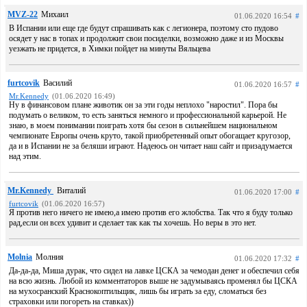
MVZ-22
Михаил
01.06.2020 16:54
#
В Испании или еще где будут спрашивать как с легионера, поэтому сто пудово
осядет у нас в топах и продолжит свои посиделки, возможно даже и из Москвы
уезжать не придется, в Химки пойдет на минуты Вяльцева
furtcovik
Василий
01.06.2020 16:57
#
Mr.Kennedy
(01.06.2020 16:49)
Ну в финансовом плане животик он за эти годы неплохо "наростил". Пора бы
подумать о великом, то есть заняться немного и профессиональной карьерой. Не
знаю, в моем понимании поиграть хотя бы сезон в сильнейшем национальном
чемпионате Европы очень круто, такой приобретенный опыт обогащает кругозор,
да и в Испании не за беляши играют. Надеюсь он читает наш сайт и призадумается
над этим.
Mr.Kennedy
Виталий
01.06.2020 17:00
#
furtcovik
(01.06.2020 16:57)
Я против него ничего не имею,а имею против его жлобства. Так что я буду только
рад,если он всех удивит и сделает так как ты хочешь. Но веры в это нет.
Molnia
Молния
01.06.2020 17:32
#
Да-да-да, Миша дурак, что сидел на лавке ЦСКА за чемодан денег и обеспечил себя
на всю жизнь. Любой из комментаторов выше не задумываясь променял бы ЦСКА
на мухосранский Краснокоптильщик, лишь бы играть за еду, сломаться без
страховки или погореть на ставках))