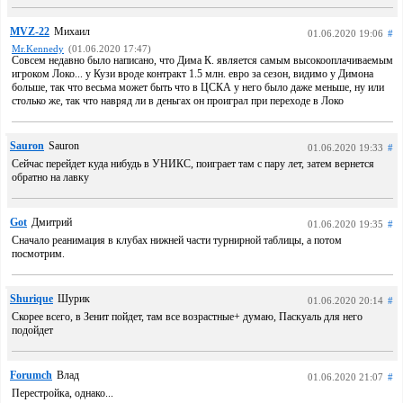
MVZ-22
Михаил
01.06.2020 19:06
#
Mr.Kennedy
(01.06.2020 17:47)
Совсем недавно было написано, что Дима К. является самым высокооплачиваемым
игроком Локо... у Кузи вроде контракт 1.5 млн. евро за сезон, видимо у Димона
больше, так что весьма может быть что в ЦСКА у него было даже меньше, ну или
столько же, так что навряд ли в деньгах он проиграл при переходе в Локо
Sauron
Sauron
01.06.2020 19:33
#
Сейчас перейдет куда нибудь в УНИКС, поиграет там с пару лет, затем вернется
обратно на лавку
Got
Дмитрий
01.06.2020 19:35
#
Сначало реанимация в клубах нижней части турнирной таблицы, а потом
посмотрим.
Shurique
Шурик
01.06.2020 20:14
#
Скорее всего, в Зенит пойдет, там все возрастные+ думаю, Паскуаль для него
подойдет
Forumch
Влад
01.06.2020 21:07
#
Перестройка, однако...