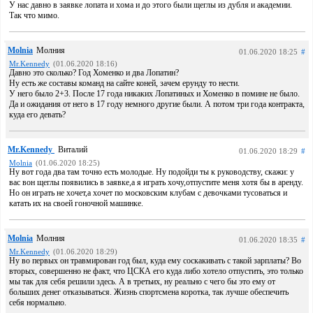
У нас давно в заявке лопата и хома и до этого были щеглы из дубля и академии.
Так что мимо.
Molnia
Молния
01.06.2020 18:25
#
Mr.Kennedy
(01.06.2020 18:16)
Давно это сколько? Год Хоменко и два Лопатин?
Ну есть же составы команд на сайте коней, зачем ерунду то нести.
У него было 2+3. После 17 года никаких Лопатиных и Хоменко в помине не было.
Да и ожидания от него в 17 году немного другие были. А потом три года контракта,
куда его девать?
Mr.Kennedy
Виталий
01.06.2020 18:29
#
Molnia
(01.06.2020 18:25)
Ну вот года два там точно есть молодые. Ну подойди ты к руководству, скажи: у
вас вон щеглы появились в заявке,а я играть хочу,отпустите меня хотя бы в аренду.
Но он играть не хочет,а хочет по московским клубам с девочками тусоваться и
катать их на своей гоночной машинке.
Molnia
Молния
01.06.2020 18:35
#
Mr.Kennedy
(01.06.2020 18:29)
Ну во первых он травмирован год был, куда ему соскакивать с такой зарплаты? Во
вторых, совершенно не факт, что ЦСКА его куда либо хотело отпустить, это только
мы так для себя решили здесь. А в третьих, ну реально с чего бы это ему от
больших денег отказываться. Жизнь спортсмена коротка, так лучше обеспечить
себя нормально.