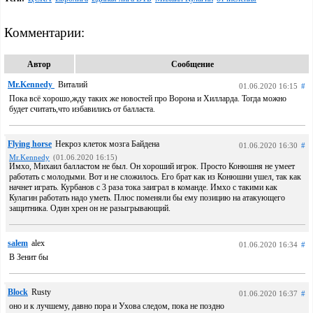
Комментарии:
Автор
Сообщение
Mr.Kennedy
Виталий
01.06.2020 16:15
#
Пока всё хорошо,жду таких же новостей про Ворона и Хилларда. Тогда можно
будет считать,что избавились от балласта.
Flying horse
Некроз клеток мозга Байдена
01.06.2020 16:30
#
Mr.Kennedy
(01.06.2020 16:15)
Имхо, Михаил балластом не был. Он хороший игрок. Просто Конюшня не умеет
работать с молодыми. Вот и не сложилось. Его брат как из Конюшни ушел, так как
начнет играть. Курбанов с 3 раза тока заиграл в команде. Имхо с такими как
Кулагин работать надо уметь. Плюс поменяли бы ему позицию на атакующего
защитника. Один хрен он не разыгрывающий.
salem
alex
01.06.2020 16:34
#
В Зенит бы
Block
Rusty
01.06.2020 16:37
#
оно и к лучшему, давно пора и Ухова следом, пока не поздно