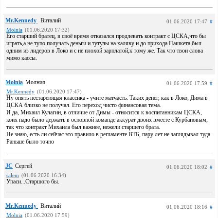
Mr.Kennedy
Виталий
01.06.2020 17:47
#
Molnia
(01.06.2020 17:32)
Его старший братец, в своё время отказался продлевать контракт с ЦСКА,что бы
играть,а не тупо получать деньги и тутулы на халяву и до прихода Пашкета,был
одним из лидеров в Локо и с не плохой зарплатой,к тому же. Так что твои слова
мимо кассы.
Molnia
Молния
01.06.2020 17:59
#
Mr.Kennedy
(01.06.2020 17:47)
Ну опять нестареющая классика - учите матчасть. Таких денег, как в Локо, Дима в
ЦСКА близко не получал. Его переход чисто финансовая тема.
И да, Михаил Кулагин, в отличие от Димы - относится к воспитанникам ЦСКА,
коих надо было держать в основной команде аккурат двоих вместе с Курбановым,
так что контракт Михаила был важнее, нежели старшего брата.
Не знаю, есть ли сейчас это правило в регламенте ВТБ, пару лет не заглядывал туда.
Раньше было точно
JC
Сергей
01.06.2020 18:02
#
salem
(01.06.2020 16:34)
Упаси...Старшого бы.
Mr.Kennedy
Виталий
01.06.2020 18:16
#
Molnia
(01.06.2020 17:59)