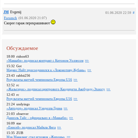
JM
Evgenij
01.06.2020 22:59
#
Forumch
(01.06.2020 21:07)
Скорее гараж перекрашивают
Обсуждаемое
18:00
rishon63
«Маккаби» подписал контракт с Китоном Уоллесом
15:32
Got
Маркос Найт присоединился к «Локомотиву-Кубань»
23:43
rabbit256
Pезультаты матчей чемпионата Европы U16
12:52
rc
«Жальгирис» подписал центрового Каодиричи Акобунду-Эхиогу
12:43
rc
Pезультаты матчей чемпионата Европы U16
21:24
undyings
«Автодор» подписал Уэнделла Грина
21:03
observer
Даниэль Тайс - официально в «Маккаби»
16:09
star
«Енисей» подписал Майкла Янга
15:35
ZUB
Мэк Маккланг стал игроком «Жироны»