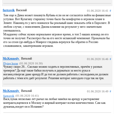
furtcovik
Василий
01.06.2020 16:41
#
Там еще и Дима может покинуть Кубань если он не согласится пойти на финансовые
уступки. Вот Кулагину старшему точно было бы комфортно в игровом плане в
Зените. Наконец-то у него появился бы реальный шанс показать себя в Евролиге. В
любом случае, с появлением Джона влияние на результат у него значительно
уменьшилось.
Младшему сейчас нужно нормальное игровое время, в топ 5 наших команд он его
точно не получит. Рассмотрел бы на его месте испанский чемпионат. Прокачали бы
его за сезон где-нибудь в Манресе глядишь вернулся бы обратно в Россию
сложившимся, заматеревшим игроком.
Mr.Kennedy
Виталий
01.06.2020 16:46
#
Flying horse
(01.06.2020 16:30)
Чуваку скоро 26... Сколько можно ходить в перспективных, причём у разных
тренеров? Да ещё такие бабки получать и держаться за место рука и
ногами,отвергая даже аренду.И да топ не должен работать с молодыми,он должен
работать с теми кто даёт результат. Решение которое запоздало года так на три.
Mr.Kennedy
Виталий
01.06.2020 16:49
#
furtcovik
(01.06.2020 16:41)
Вася,чувак несколько лет рычал на любые намёки на аренду и расторжение
контракта,вцепился в Москву и жирный контракт всеми конечностями. Сам как
думаешь,поедет он в Испанию?