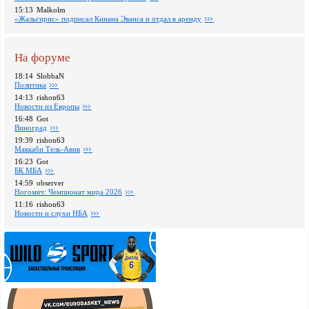
15:13
Malkolm
«Жальгирис» подписал Кинана Эванса и отдал в аренду
На форуме
18:14
SlobbaN
Политика
14:13
rishon63
Новости из Европы
16:48
Got
Виноград
19:39
rishon63
Маккаби Тель-Авив
16:23
Got
БК МБА
14:59
observer
Ногомяч: Чемпионат мира 2026
11:16
rishon63
Новости и слухи НБА