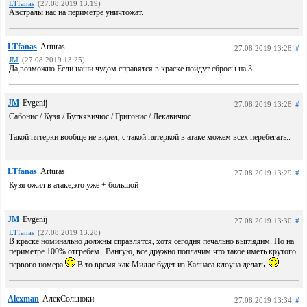
LTfanas
(27.08.2019 13:19)
Австралы нас на периметре уничтожат.
LTfanas
Arturas
27.08.2019 13:28
#
JM
(27.08.2019 13:25)
Да,возможно.Если наши чудом справятся в краске пойдут сбросы на 3
JM
Evgenij
27.08.2019 13:28
#
Сабонис / Кузя / Буткявичюс / Григонис / Лекавичюс.
Такой пятерки вообще не видел, с такой пятеркой в атаке можем всех перебегать..
LTfanas
Arturas
27.08.2019 13:29
#
Кузя ожил в атаке,это уже + большой
JM
Evgenij
27.08.2019 13:30
#
LTfanas
(27.08.2019 13:28)
В краске номинально должны справлятся, хотя сегодня печально выглядим. Но на
периметре 100% отгребем.. Вангую, все дружно поплачим что такое иметь крутого
первого номера
В то время как Миллс будет из Калнаса клоуна делать.
Alexman
АлекСольноки
27.08.2019 13:34
#