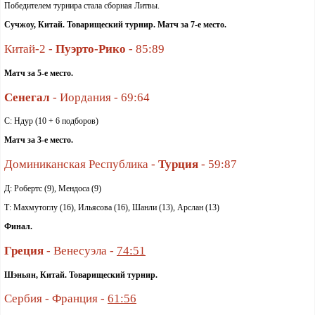
Победителем турнира стала сборная Литвы.
Сучжоу, Китай. Товарищеский турнир.
Матч за 7-е место.
Китай-2 -
Пуэрто-Рико
- 85:89
Матч за 5-е место.
Сенегал
- Иордания - 69:64
С: Ндур (10 + 6 подборов)
Матч за 3-е место.
Доминиканская Республика -
Турция
- 59:87
Д: Робертс (9), Мендоса (9)
Т: Махмутоглу (16), Ильясова (16), Шанли (13), Арслан (13)
Финал.
Греция
- Венесуэла -
74:51
Шэньян, Китай. Товарищеский турнир.
Сербия - Франция -
61:56