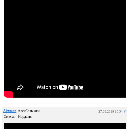
Alexman
АлекСольноки
27.08.2019 10:34
#
Сенегал - Иордания