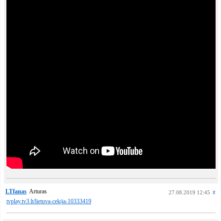
LTfanas
Arturas
27.08.2019 12:45
#
tvplay.tv3.lt/lietuva-cekija-10333419