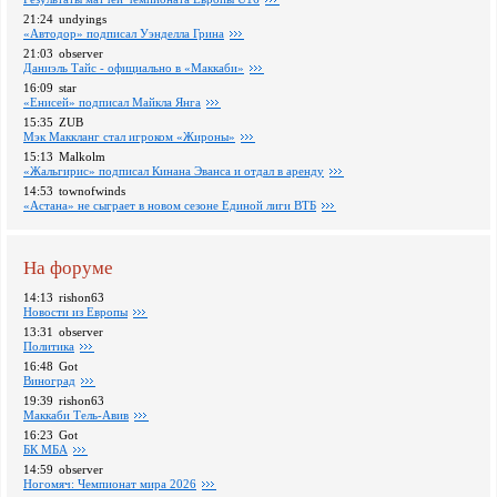
21:24
undyings
«Автодор» подписал Уэнделла Грина
21:03
observer
Даниэль Тайс - официально в «Маккаби»
16:09
star
«Енисей» подписал Майкла Янга
15:35
ZUB
Мэк Маккланг стал игроком «Жироны»
15:13
Malkolm
«Жальгирис» подписал Кинана Эванса и отдал в аренду
14:53
townofwinds
«Астана» не сыграет в новом сезоне Единой лиги ВТБ
На форуме
14:13
rishon63
Новости из Европы
13:31
observer
Политика
16:48
Got
Виноград
19:39
rishon63
Маккаби Тель-Авив
16:23
Got
БК МБА
14:59
observer
Ногомяч: Чемпионат мира 2026