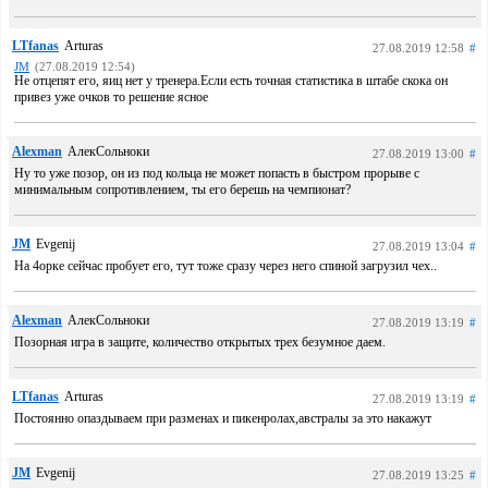
LTfanas
Arturas
27.08.2019 12:58
#
JM
(27.08.2019 12:54)
Не отцепят его, яиц нет у тренера.Если есть точная статистика в штабе скока он
привез уже очков то решение ясное
Alexman
АлекСольноки
27.08.2019 13:00
#
Ну то уже позор, он из под кольца не может попасть в быстром прорыве с
минимальным сопротивлением, ты его берешь на чемпионат?
JM
Evgenij
27.08.2019 13:04
#
На 4орке сейчас пробует его, тут тоже сразу через него спиной загрузил чех..
Alexman
АлекСольноки
27.08.2019 13:19
#
Позорная игра в защите, количество открытых трех безумное даем.
LTfanas
Arturas
27.08.2019 13:19
#
Постоянно опаздываем при разменах и пикенролах,австралы за это накажут
JM
Evgenij
27.08.2019 13:25
#