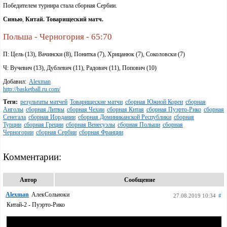
Победителем турнира стала сборная Сербии.
Синью
,
Китай. Товарищеский матч.
Польша - Черногория - 65:70
П: Цель (13), Вачински (8), Понитка (7), Хрицанюк (7), Соколовски (7)
Ч: Вучевич (13), Дублевич (11), Радович (11), Попович (10)
Добавил:
Alexman
http://basketball.ru.com/
Теги:
результаты матчей
Товарищеские матчи
сборная Южной Кореи
сборная
Анголы
сборная Литвы
сборная Чехии
сборная Китая
сборная Пуэрто-Рико
сборная
Сенегала
сборная Иордании
сборная Доминиканской Республики
сборная
Турции
сборная Греции
сборная Венесуэлы
сборная Польши
сборная
Черногории
сборная Сербии
сборная Франции
Комментарии:
Автор
Сообщение
Alexman
АлекСольноки
27.08.2019 10:34
#
Китай-2 - Пуэрто-Рико