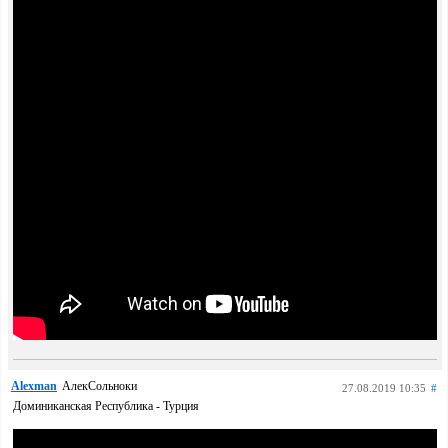
Alexman
АлекСольноки
27.08.2019 10:35
#
Доминиканская Республика - Турция