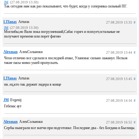
JM
(27.08.2019 13:30)
Так сегодня нам как раз показывают, что будет, когда у соперника сильный ПГ.
LTfanas
Arturas
27.08.2019 13:35
#
JM
(27.08.2019 13:30)
Моглибы,но Валя пока погрузневший,Сабас горяч и психует,остальные не
получают времени или порет фигню
Alexman
АлекСольноки
27.08.2019 13:44
#
Чехи отлично все сделали в последней атаке, Улановас сильно лажанул. Нельзя
такие пасы мимо ушей пропускать.
LTfanas
Arturas
27.08.2019 13:45
#
пи..ец,кто так держит лидера в конце
JM
Evgenij
27.08.2019 14:16
#
Гебенас аут
Alexman
АлекСольноки
27.08.2019 16:52
#
Сербы выиграли все матчи при подготовке. Последние два - без Богдана и Бьелицы.