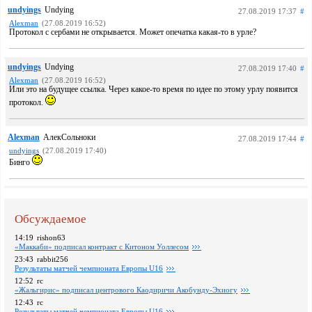
undyings
Undying
27.08.2019 17:37
#
Alexman
(27.08.2019 16:52)
Протокол с сербами не открывается. Может опечатка какая-то в урле?
undyings
Undying
27.08.2019 17:40
#
Alexman
(27.08.2019 16:52)
Или это на будущее ссылка. Через какое-то время по идее по этому урлу появится
протокол.
Alexman
АлекСольноки
27.08.2019 17:44
#
undyings
(27.08.2019 17:40)
Бинго
Обсуждаемое
14:19
rishon63
«Маккаби» подписал контракт с Китоном Уоллесом
23:43
rabbit256
Pезультаты матчей чемпионата Европы U16
12:52
rc
«Жальгирис» подписал центрового Каодиричи Акобунду-Эхиогу
12:43
rc
Pезультаты матчей чемпионата Европы U16