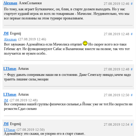
Alexman
АлекСольноки
27.08.2019 12:46
#
По тому, как играет Буткявичюс, он, блин, в старте должен выходить. Но у нас
стартует худший игрок из всех по товарнякам - Мачюлис. Неудивительно, что мы
все первые половины на этом турнире проваливаем.
JM
Evgenij
27.08.2019 12:48
#
Alexman
(27.08.2019 12:46)
Вот зауважаю Адомайтиса если Мачюлиса отцепит
Но скорее всего все-таки
Гебенас аут. Не функционеруют Сабас и Валанчюнас вместе на поляне, так что тот
получается не нужен особо..
LTfanas
Arturas
27.08.2019 12:48
#
+ Фору давать соперникам наши ни в состоянии. Даже Сенегалу нинадо,зачем надо
траитть лишние силы,эмоции
LTfanas
Arturas
27.08.2019 12:50
#
JM
(27.08.2019 12:48)
Все соперники нашей группы физически сильные,а Йонас уже не тот.Ни скорости ни
резкости.Сдал сильно
JM
Evgenij
27.08.2019 12:54
#
LTfanas
(27.08.2019 12:50)
Адомайтису это скажи, он упорно его в старт ставит..