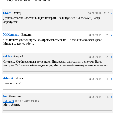
28 августа. Россия – Испания. 14.30
LKom
Dmitrij
08.08.2019 17:10
#
Думаю сегодня Забелин выйдет поиграть! Если пульнет 2-3 трёхами, Базар
обрадуется.
Mr.Kennedy
Виталий
08.08.2019 19:29
#
Отключите уже эти щиты, смотреть невозможно... Итальяшка,во всей красе...
Миша всё так же убог...
anklav
Андрей
08.08.2019 19:29
#
Смотрю, Курби раскидывает в атаке. Интересно, эпизод или в систему Базар
выстроит? Созидателей явно дефицит, Миша только ближнему очевидное пасует...
rishon63
Игаль
08.08.2019 19:40
#
Где смотреть?
Got
Дмитрий
08.08.2019 19:42
#
rishon63
(08.08.2019 19:40)
Матч Арена.