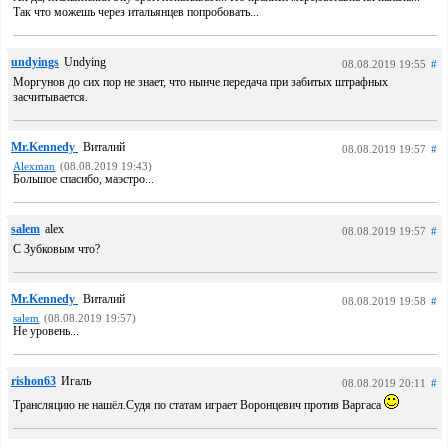
Так что можешь через итальянцев попробовать...
undyings
Undying
08.08.2019 19:55
#
Моргунов до сих пор не знает, что нынче передача при забитых штрафных
засчитывается.
Mr.Kennedy
Виталий
08.08.2019 19:57
#
Alexman
(08.08.2019 19:43)
Большое спасибо, маэстро...
salem
alex
08.08.2019 19:57
#
С Зубковым что?
Mr.Kennedy
Виталий
08.08.2019 19:58
#
salem
(08.08.2019 19:57)
Не уровень...
rishon63
Игаль
08.08.2019 20:11
#
Трансляцию не нашёл.Судя по статам играет Воронцевич против Варгаса