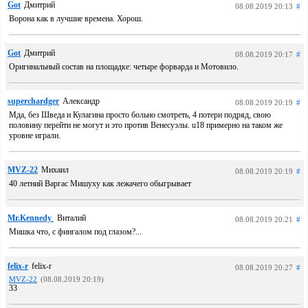
Got
Дмитрий
08.08.2019 20:13
#
Ворона как в лучшие времена. Хорош.
Got
Дмитрий
08.08.2019 20:17
#
Оригинальный состав на площадке: четыре форварда и Мотовило.
superchardger
Александр
08.08.2019 20:19
#
Мда, без Шведа и Кулагина просто больно смотреть, 4 потери подряд, свою
половину перейти не могут и это против Венесуэлы. u18 примерно на таком же
уровне играли.
MVZ-22
Михаил
08.08.2019 20:19
#
40 летний Варгас Мишуху как лежачего обыгрывает
Mr.Kennedy
Виталий
08.08.2019 20:21
#
Мишка что, с фингалом под глазом?...
felix-r
felix-r
08.08.2019 20:27
#
MVZ-22
(08.08.2019 20:19)
33