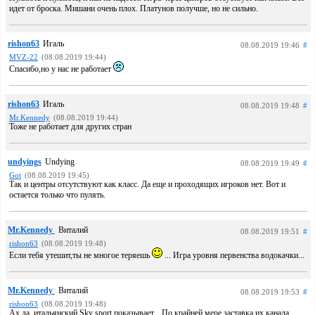
идет от броска. Мишани очень плох. Платунов получше, но не сильно.
rishon63
Игаль
08.08.2019 19:46
#
MVZ-22
(08.08.2019 19:44)
Спасибо,но у нас не работает
rishon63
Игаль
08.08.2019 19:48
#
Mr.Kennedy
(08.08.2019 19:44)
Тоже не работает для других стран
undyings
Undying
08.08.2019 19:49
#
Got
(08.08.2019 19:45)
Так и центры отсутствуют как класс. Да еще и проходящих игроков нет. Вот и
остается только что пулять.
Mr.Kennedy
Виталий
08.08.2019 19:51
#
rishon63
(08.08.2019 19:48)
Если тебя утешит,ты не многое теряешь
... Игра уровня первенства водокачки...
Mr.Kennedy
Виталий
08.08.2019 19:53
#
rishon63
(08.08.2019 19:48)
Ах да, итальянский Sky sport показывает... По крайней мере,заставка их канала...