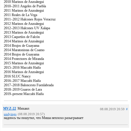
2010 Marinos de Anzoátegui
2010–2011 Angeles de Puebla
2011 Marinos de Anzoátegui
2011 Reales de La Vega
2011–2012 Halcones Rojos Veracruz
2012 Marinos de Anzoátegui
2012–2013 Halcones UV Xalapa
2013 Marinos de Anzoátegui
2013 Caquetíos de Falcón
2014 Marinos de Anzoátegui
2014 Brujos de Guayama
2014 Maratonistas de Coamo
2014 Brujos de Guayama
2014 Protectores de Miranda
2015 Marinos de Anzoátegui
2015–2016 Maccabi Haifa
2016 Marinos de Anzoátegui
2016 SLUC Nancy
2016–2017 Maccabi Haifa
2017–2018 Baloncesto Fuenlabrada
2018–2019 Guaros de Lara
2019–present Maccabi Haifa
MVZ-22
Михаил
08.08.2019 20:59
#
undyings
(08.08.2019 20:57)
надеюсь ты пошутил, что Миша неплохо разыгрывает