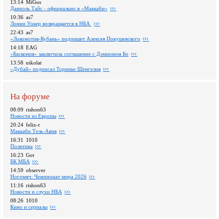
13:14
MiGus
Даниэль Тайс - официально в «Маккаби»
10:36
as7
Лонни Уокер возвращается в НБА
22:43
as7
«Локомотив-Кубань» подпишет Алексея Покушевского
14:18
EAG
«Баскония» заключила соглашение с Дэмионом Бо
13:58
nikolat
«Дубай» подписал Торнике Шенгелия
На форуме
08:09
rishon63
Новости из Европы
20:24
felix-r
Маккаби Тель-Авив
16:31
1010
Политика
16:23
Got
БК МБА
14:59
observer
Ногомяч: Чемпионат мира 2026
11:16
rishon63
Новости и слухи НБА
08:26
1010
Кино и сериалы