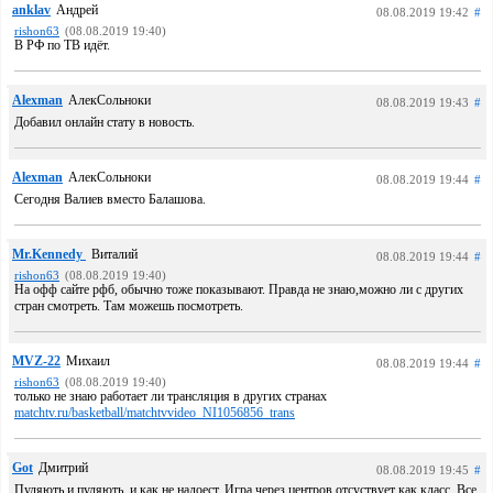
anklav
Андрей
08.08.2019 19:42
#
rishon63
(08.08.2019 19:40)
В РФ по ТВ идёт.
Alexman
АлекСольноки
08.08.2019 19:43
#
Добавил онлайн стату в новость.
Alexman
АлекСольноки
08.08.2019 19:44
#
Сегодня Валиев вместо Балашова.
Mr.Kennedy
Виталий
08.08.2019 19:44
#
rishon63
(08.08.2019 19:40)
На офф сайте рфб, обычно тоже показывают. Правда не знаю,можно ли с других
стран смотреть. Там можешь посмотреть.
MVZ-22
Михаил
08.08.2019 19:44
#
rishon63
(08.08.2019 19:40)
только не знаю работает ли трансляция в других странах
matchtv.ru/basketball/matchtvvideo_NI1056856_trans
Got
Дмитрий
08.08.2019 19:45
#
Пуляють и пуляють, и как не надоест. Игра через центров отсуствует как класс. Все