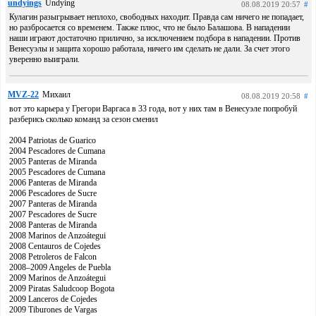
undyings
Undying
08.08.2019 20:57
#
Кулагин разыгрывает неплохо, свободных находит. Правда сам ничего не попадает,
но разбросается со временем. Также плюс, что не было Балашова. В нападении
наши играют достаточно прилично, за исключением подбора в нападении. Против
Венесуэлы и защита хорошо работала, ничего им сделать не дали. За счет этого
уверенно выиграли.
MVZ-22
Михаил
08.08.2019 20:58
#
вот это карьера у Грегори Варгаса в 33 года, вот у них там в Венесуэле попробуй
разберись сколько команд за сезон сменил
2004 Patriotas de Guarico
2004 Pescadores de Cumana
2005 Panteras de Miranda
2005 Pescadores de Cumana
2006 Panteras de Miranda
2006 Pescadores de Sucre
2007 Panteras de Miranda
2007 Pescadores de Sucre
2008 Panteras de Miranda
2008 Marinos de Anzoátegui
2008 Centauros de Cojedes
2008 Petroleros de Falcon
2008–2009 Angeles de Puebla
2009 Marinos de Anzoátegui
2009 Piratas Saludcoop Bogota
2009 Lanceros de Cojedes
2009 Tiburones de Vargas