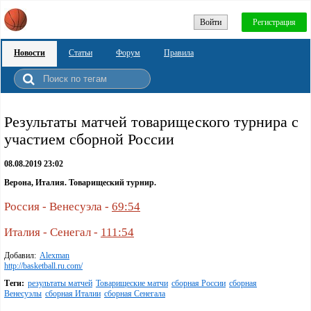
Войти
Регистрация
Новости
Статьи
Форум
Правила
Результаты матчей товарищеского турнира с
участием сборной России
08.08.2019 23:02
Верона, Италия. Товарищеский турнир.
Россия - Венесуэла -
69:54
Италия - Сенегал -
111:54
Добавил:
Alexman
http://basketball.ru.com/
Теги:
результаты матчей
Товарищеские матчи
сборная России
сборная
Венесуэлы
сборная Италии
сборная Сенегала