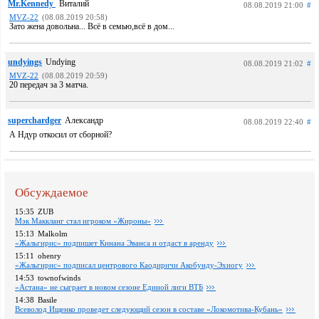
Mr.Kennedy
Виталий
08.08.2019 21:00
#
MVZ-22
(08.08.2019 20:58)
Зато жена довольна... Всё в семью,всё в дом...
undyings
Undying
08.08.2019 21:02
#
MVZ-22
(08.08.2019 20:59)
20 передач за 3 матча.
superchardger
Александр
08.08.2019 22:40
#
А Ндур откосил от сборной?
Обсуждаемое
15:35
ZUB
Мэк Маккланг стал игроком «Жироны»
15:13
Malkolm
«Жальгирис» подпишет Кинана Эванса и отдаст в аренду
15:11
ohenry
«Жальгирис» подписал центрового Каодиричи Акобунду-Эхиогу
14:53
townofwinds
«Астана» не сыграет в новом сезоне Единой лиги ВТБ
14:38
Basile
Всеволод Ищенко проведет следующий сезон в составе «Локомотива-Кубань»