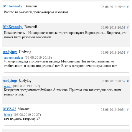
Mr.Kennedy
Виталий
08.08.2019 20:43
#
Варгас то оказался,провокатором и козлом...
Mr.Kennedy
Виталий
08.08.2019 20:51
#
Пока не очень... Из хорошего только то,что проснулся Воронцевич... Впрочем, это
может быть разовым озарением...
undyings
Undying
08.08.2019 20:51
#
superchardger
(08.08.2019 20:19)
4 потери подряд это результат выхода Мотовилова. Тот не бесталантен, но
стабильности в принятии решений нет. В этих потерях ничего страшного нет.
undyings
Undying
08.08.2019 20:52
#
salem
(08.08.2019 19:57)
Базаревич предпочитает Зубкова Антонова. При том что тот сегодня весь матч
только тупил.
MVZ-22
Михаил
08.08.2019 20:54
#
felix-r
(08.08.2019 20:27)
там их двое, второму 37