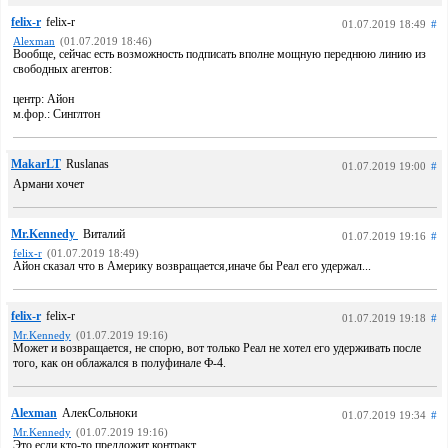
felix-r
felix-r
01.07.2019 18:49
#
Alexman
(01.07.2019 18:46)
Вообще, сейчас есть возможность подписать вполне мощную переднюю линию из
свободных агентов:
центр: Айон
м.фор.: Синглтон
MakarLT
Ruslanas
01.07.2019 19:00
#
Армани хочет
Mr.Kennedy
Виталий
01.07.2019 19:16
#
felix-r
(01.07.2019 18:49)
Айон сказал что в Америку возвращается,иначе бы Реал его удержал...
felix-r
felix-r
01.07.2019 19:18
#
Mr.Kennedy
(01.07.2019 19:16)
Может и возвращается, не спорю, вот только Реал не хотел его удерживать после
того, как он облажался в полуфинале Ф-4.
Alexman
АлекСольноки
01.07.2019 19:34
#
Mr.Kennedy
(01.07.2019 19:16)
Это если кто-то предложит контракт.