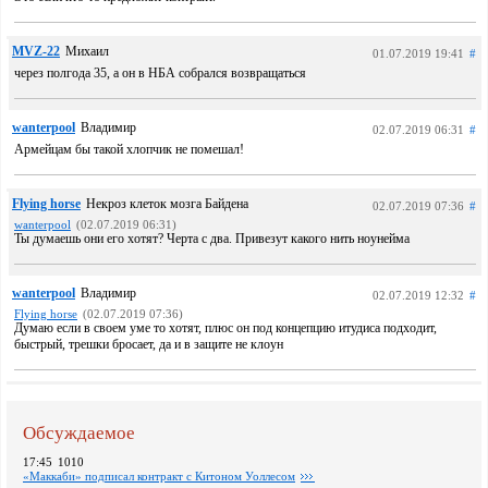
MVZ-22
Михаил
01.07.2019 19:41
#
через полгода 35, а он в НБА собрался возвращаться
wanterpool
Владимир
02.07.2019 06:31
#
Армейцам бы такой хлопчик не помешал!
Flying horse
Некроз клеток мозга Байдена
02.07.2019 07:36
#
wanterpool
(02.07.2019 06:31)
Ты думаешь они его хотят? Черта с два. Привезут какого нить ноунейма
wanterpool
Владимир
02.07.2019 12:32
#
Flying horse
(02.07.2019 07:36)
Думаю если в своем уме то хотят, плюс он под концепцию итудиса подходит,
быстрый, трешки бросает, да и в защите не клоун
Обсуждаемое
17:45
1010
«Маккаби» подписал контракт с Китоном Уоллесом