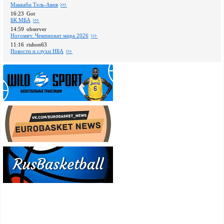
Маккаби Тель-Авив
16:23
Got
БК МБА
14:59
observer
Ногомяч: Чемпионат мира 2026
11:16
rishon63
Новости и слухи НБА