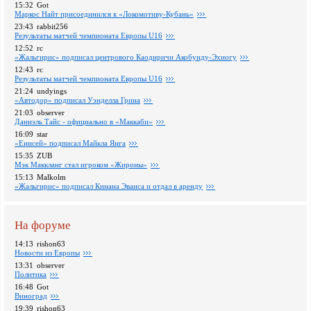
15:32
Got
Маркос Найт присоединился к «Локомотиву-Кубань»
23:43
rabbit256
Pезультаты матчей чемпионата Европы U16
12:52
rc
«Жальгирис» подписал центрового Каодиричи Акобунду-Эхиогу
12:43
rc
Pезультаты матчей чемпионата Европы U16
21:24
undyings
«Автодор» подписал Уэнделла Грина
21:03
observer
Даниэль Тайс - официально в «Маккаби»
16:09
star
«Енисей» подписал Майкла Янга
15:35
ZUB
Мэк Маккланг стал игроком «Жироны»
15:13
Malkolm
«Жальгирис» подписал Кинана Эванса и отдал в аренду
На форуме
14:13
rishon63
Новости из Европы
13:31
observer
Политика
16:48
Got
Виноград
19:39
rishon63