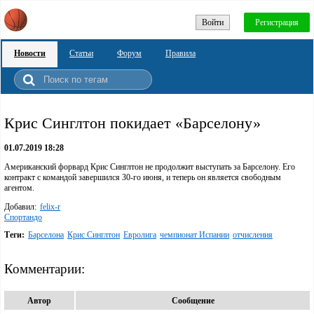
Войти
Регистрация
Новости
Статьи
Форум
Правила
Крис Синглтон покидает «Барселону»
01.07.2019 18:28
Американский форвард Крис Синглтон не продолжит выступать за Барселону. Его
контракт с командой завершился 30-го июня, и теперь он является свободным
агентом.
Добавил:
felix-r
Спортандо
Теги:
Барселона
Крис Синглтон
Евролига
чемпионат Испании
отчисления
Комментарии:
Автор
Сообщение