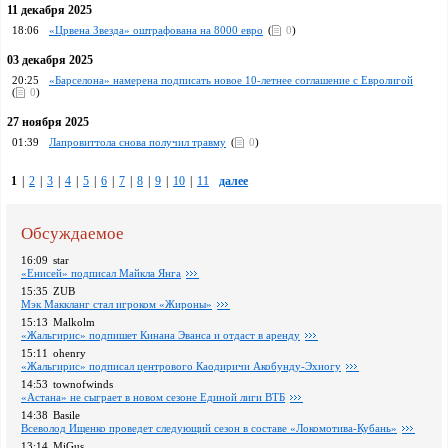
11 декабря 2025
18:06
«Црвена Звезда» оштрафована на 8000 евро
(
0
)
03 декабря 2025
20:25
«Барселона» намерена подписать новое 10-летнее соглашение с Евролигой
(
0
)
27 ноября 2025
01:39
Лапровиттола снова получил травму
(
0
)
1
|
2
|
3
|
4
|
5
|
6
|
7
|
8
|
9
|
10
|
11
далее
Обсуждаемое
16:09
star
«Енисей» подписал Майкла Янга
15:35
ZUB
Мэк Маккланг стал игроком «Жироны»
15:13
Malkolm
«Жальгирис» подпишет Кинана Эванса и отдаст в аренду
15:11
ohenry
«Жальгирис» подписал центрового Каодиричи Акобунду-Эхиогу
14:53
townofwinds
«Астана» не сыграет в новом сезоне Единой лиги ВТБ
14:38
Basile
Всеволод Ищенко проведет следующий сезон в составе «Локомотива-Кубань»
13:14
MiGus