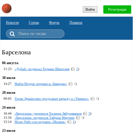
Войти
Регистрация
Новости
Статьи
Форум
Правила
Барселона
06 августа
11:23
«Дубай» подписал Торнике Шенгелия
(
1
)
30 июля
14:27
Майлз Норрис перешел в «Баварию»
(
0
)
28 июля
09:05
Уилли Эрнангомес продолжит карьеру в «Уникахе»
(
0
)
24 июля
16:44
«Барселона» укрепится Тосаном Эвбуомваном
(
3
)
15:16
«Барселона» подписала Тайриза Мартина
(
0
)
15:14
Мозес Райт стал игроком «Милана»
(
1
)
23 июля