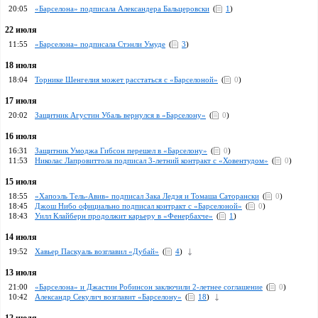
20:05
«Барселона» подписала Александера Бальцеровски
(
1
)
22 июля
11:55
«Барселона» подписала Стэнли Умуде
(
3
)
18 июля
18:04
Торнике Шенгелия может расстаться с «Барселоной»
(
0
)
17 июля
20:02
Защитник Агустин Убаль вернулся в «Барселону»
(
0
)
16 июля
16:31
Защитник Умоджа Гибсон перешел в «Барселону»
(
0
)
11:53
Николас Лапровиттола подписал 3-летний контракт с «Ховентудом»
(
0
)
15 июля
18:55
«Хапоэль Тель-Авив» подписал Зака Ледэя и Томаша Саторански
(
0
)
18:45
Джош Нибо официально подписал контракт с «Барселоной»
(
0
)
18:43
Уилл Клайберн продолжит карьеру в «Фенербахче»
(
1
)
14 июля
19:52
Хавьер Паскуаль возглавил «Дубай»
(
4
)
13 июля
21:00
«Барселона» и Джастин Робинсон заключили 2-летнее соглашение
(
0
)
10:42
Александр Секулич возглавит «Барселону»
(
18
)