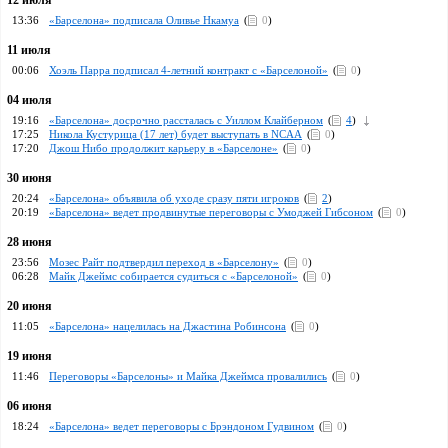
12 июля
13:36
«Барселона» подписала Оливье Нкамуа
(
0
)
11 июля
00:06
Хоэль Парра подписал 4-летний контракт с «Барселоной»
(
0
)
04 июля
19:16
«Барселона» досрочно рассталась с Уиллом Клайберном
(
4
)
17:25
Никола Кустурица (17 лет) будет выступать в NCAA
(
0
)
17:20
Джош Нибо продолжит карьеру в «Барселоне»
(
0
)
30 июня
20:24
«Барселона» объявила об уходе сразу пяти игроков
(
2
)
20:19
«Барселона» ведет продвинутые переговоры с Умоджей Гибсоном
(
0
)
28 июня
23:56
Мозес Райт подтвердил переход в «Барселону»
(
0
)
06:28
Майк Джеймс собирается судиться с «Барселоной»
(
0
)
20 июня
11:05
«Барселона» нацелилась на Джастина Робинсона
(
0
)
19 июня
11:46
Переговоры «Барселоны» и Майка Джеймса провалились
(
0
)
06 июня
18:24
«Барселона» ведет переговоры с Брэндоном Гудвином
(
0
)