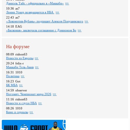
Даниэль Тайс - официально в «Маккаби»
10:36
as7
Лонни Уокер возвращается в НБА
22:43
as7
«Локомотив-Кубань» подпишет Алексея Покушевского
14:18
EAG
«Баскония» заключила соглашение с Дэмионом Бо
На форуме
08:09
rishon63
Новости из Европы
20:24
felix-r
Маккаби Тель-Авив
16:31
1010
Политика
16:23
Got
БК МБА
14:59
observer
Ногомяч: Чемпионат мира 2026
11:16
rishon63
Новости и слухи НБА
08:26
1010
Кино и сериалы