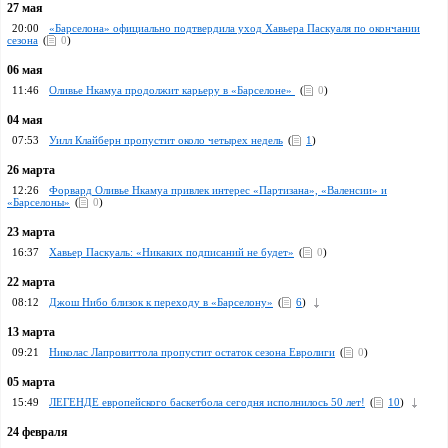
27 мая
20:00
«Барселона» официально подтвердила уход Хавьера Паскуаля по окончании
сезона
(
0
)
06 мая
11:46
Оливье Нкамуа продолжит карьеру в «Барселоне»
(
0
)
04 мая
07:53
Уилл Клайберн пропустит около четырех недель
(
1
)
26 марта
12:26
Форвард Оливье Нкамуа привлек интерес «Партизана», «Валенсии» и
«Барселоны»
(
0
)
23 марта
16:37
Хавьер Паскуаль: «Никаких подписаний не будет»
(
0
)
22 марта
08:12
Джош Нибо близок к переходу в «Барселону»
(
6
)
13 марта
09:21
Николас Лапровиттола пропустит остаток сезона Евролиги
(
0
)
05 марта
15:49
ЛЕГЕНДЕ европейского баскетбола сегодня исполнилось 50 лет!
(
10
)
24 февраля