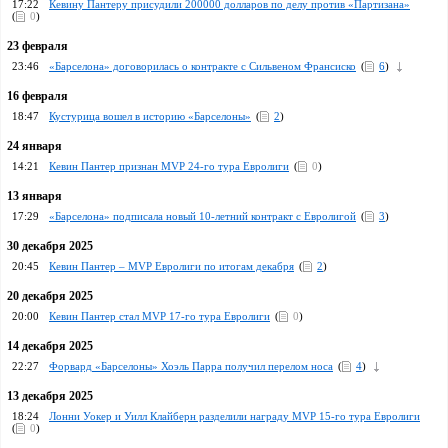
17:22
Кевину Пантеру присудили 200000 долларов по делу против «Партизана»
(
0
)
23 февраля
23:46
«Барселона» договорилась о контракте с Сильвеном Франсиско
(
6
)
16 февраля
18:47
Кустурица вошел в историю «Барселоны»
(
2
)
24 января
14:21
Кевин Пантер признан MVP 24-го тура Евролиги
(
0
)
13 января
17:29
«Барселона» подписала новый 10-летний контракт с Евролигой
(
3
)
30 декабря 2025
20:45
Кевин Пантер – MVP Евролиги по итогам декабря
(
2
)
20 декабря 2025
20:00
Кевин Пантер стал MVP 17-го тура Евролиги
(
0
)
14 декабря 2025
22:27
Форвард «Барселоны» Хоэль Парра получил перелом носа
(
4
)
13 декабря 2025
18:24
Лонни Уокер и Уилл Клайберн разделили награду MVP 15-го тура Евролиги
(
0
)