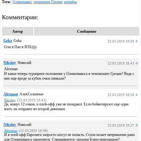
Теги:
Олимпиакос
чемпионат Греции
штрафы
Комментарии:
Автор
Сообщение
Geka
Geka
22.03.2019 18:39
#
Оли и Пао в ВТБ))))
Nikolay
Николай
22.03.2019 18:43
#
Alexman
И какое теперь турнирное положение у Олимпиакоса в чемпионате Греции? Ведь с
них еще вроде за кубок очки снимали?
Alexman
АлекСольноки
22.03.2019 18:58
#
Nikolay
(22.03.2019 18:43)
Да, минус 12 очков, в плей-офф уже не попадают. Если бойкотируют еще один
матч, их отправят во второй дивизион.
Nikolay
Николай
22.03.2019 19:27
#
Alexman
(22.03.2019 18:58)
И в плей офф Еаролиги запросто могут не попасть. Сезон может непривычно рано
для Олимпиакоса закончится. Спрашивается: нахрена Блата приглашали?