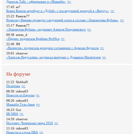
Даниэль Тайс - официально в «Маккаби»
17:43
as7
Кевин Кокила перейдет в «Дубай» с последующей арендой в «Виртус»
15:22
Рамиль77
Всеволод Ищенко проведет следующий сезон в составе «Локомотива-Кубань»
15:17
Рамиль77
«Локомотив-Кубань» подпишет Алексея Покушевского
09:38
artem_d
«Парма» подписала Брайана Фоббса
22:40
JM
«Валенсия» подписала арендное соглашение с Армони Бруксом
19:01
observer
«Хапоэль Иерусалим» подписал контракт с Душаном Милетичем
На форуме
11:22
SlobbaN
Политика
08:30
rishon63
Новости из Европы
08:26
rishon63
Маккаби Тель-Авив
16:23
Got
БК МБА
14:59
observer
Ногомяч: Чемпионат мира 2026
11:16
rishon63
Новости и слухи НБА