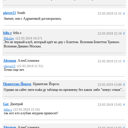
player13
Smith
22.03.2019 21:51
#
Значит, они с Адриатикой договорились.
felix-r
felix-r
22.03.2019 22:10
#
Nikolay
(22.03.2019 19:27)
Это не первый клуб, который идёт ко дну с Блаттом. Вспомни Бенеттон Тревизо.
Вспомни Динамо Москва.
Alexman
АлекСольноки
22.03.2019 22:11
#
player13
(22.03.2019 21:51)
Точно еще нет.
Принтезис Йоргос
Принтезис Йоргос
23.03.2019 13:00
#
Однако на сайте лиги esake.gr таблица по-прежнему без каких либо "минус очков"...
Got
Дмитрий
23.03.2019 13:02
#
felix-r
(22.03.2019 22:10)
так вот кто клубам неудачи приносит!
Alexman
АлекСольноки