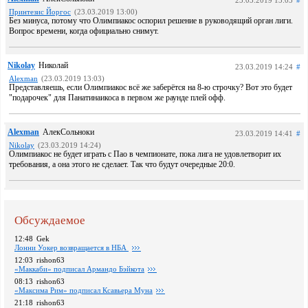
23.03.2019 13:03
#
Принтезис Йоргос
(23.03.2019 13:00)
Без минуса, потому что Олимпиакос оспорил решение в руководящий орган лиги.
Вопрос времени, когда официально снимут.
Nikolay
Николай
23.03.2019 14:24
#
Alexman
(23.03.2019 13:03)
Представляешь, если Олимпиакос всё же заберётся на 8-ю строчку? Вот это будет
"подарочек" для Панатинаикоса в первом же раунде плей офф.
Alexman
АлекСольноки
23.03.2019 14:41
#
Nikolay
(23.03.2019 14:24)
Олимпиакос не будет играть с Пао в чемпионате, пока лига не удовлетворит их
требования, а она этого не сделает. Так что будут очередные 20:0.
Обсуждаемое
12:48
Gek
Лонни Уокер возвращается в НБА
12:03
rishon63
«Маккаби» подписал Армандо Бэйкота
08:13
rishon63
«Максима Рим» подписал Ксавьера Муна
21:18
rishon63