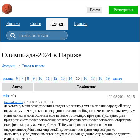
Войти
Регистрация
Новости
Статьи
Форум
Правила
Олимпиада-2024 в Париже
Форумы
Спорт в целом
назад
6
|
7
|
8
|
9
|
10
|
11
|
12
|
13
|
14
|
15
|
16
|
17
|
18
|
19
далее
Автор
Сообщение
nils
nils
09.08.2024 20:15
townofwinds
(09.08.2024 20:11)
да,кстати у меня тоже взрывная падает маленько,я тут на поляне пару дней назад
играл и думал что до кольца еще допрыгиваю свободно,но че-то не допрыгнул,ну у
меня немного нога болела,я еще не знаю точно,надо проверить))Старпер да,в
принципе чисто психологическое понятие,правда если психологически старпером
стал,физика сразу же уподобится) Тебе уже прям все кажется г-м по
определению?)Мне пока еще нет.И до кольца я наверное еще все равно
допрыгну.Ну до дужки имеется ввиду.А с силой да,долго еще можно ее держать
если не запускать.