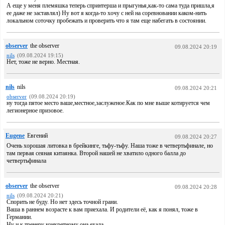
А еще у меня племяшка теперь спринтерша и прыгунья,как-то сама туда пришла,я
ее даже не заставлял) Ну вот я когда-то хочу с ней на соревновании каком-нить
локальном соточку пробежать и проверить что я там еще набегать в состоянии.
observer
the observer
09.08.2024 20:19
nils
(09.08.2024 19:15)
Нет, тоже не верно. Местная.
nils
nils
09.08.2024 20:21
observer
(09.08.2024 20:19)
ну тогда пятое место ваше,местное,заслуженое.Как по мне выше котируется чем
легионерное призовое.
Eugene
Евгений
09.08.2024 20:27
Очень хорошая литовка в брейкинге, тьфу-тьфу. Наша тоже в четвертьфинале, но
там первая сеяная китаянка. Второй нашей не хватило одного балла до
четвертьфинала
observer
the observer
09.08.2024 20:28
nils
(09.08.2024 20:21)
Спорить не буду. Но нет здесь точной грани.
Ваша в раннем возрасте к вам приехала. И родители её, как я понял, тоже в
Германии.
Ну и к тренеру конкретному она ехала.