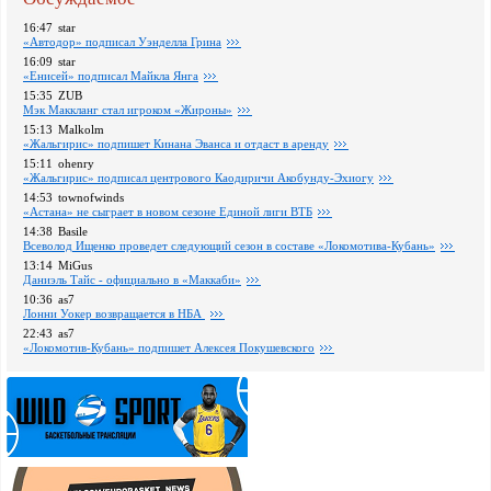
16:47
star
«Автодор» подписал Уэнделла Грина
16:09
star
«Енисей» подписал Майкла Янга
15:35
ZUB
Мэк Маккланг стал игроком «Жироны»
15:13
Malkolm
«Жальгирис» подпишет Кинана Эванса и отдаст в аренду
15:11
ohenry
«Жальгирис» подписал центрового Каодиричи Акобунду-Эхиогу
14:53
townofwinds
«Астана» не сыграет в новом сезоне Единой лиги ВТБ
14:38
Basile
Всеволод Ищенко проведет следующий сезон в составе «Локомотива-Кубань»
13:14
MiGus
Даниэль Тайс - официально в «Маккаби»
10:36
as7
Лонни Уокер возвращается в НБА
22:43
as7
«Локомотив-Кубань» подпишет Алексея Покушевского