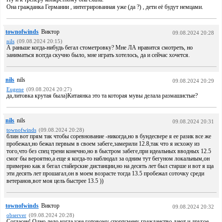
Она гражданка Германии , интегрированная уже (да ?) , дети её будут немцами.
townofwinds
Виктор
09.08.2024 20:28
nils
(09.08.2024 20:15)
А раньше когда-нибудь бегал стометровку? Мне ЛА нравится смотреть, но
заниматься всегда скучно было, мне играть хотелось, да и сейчас хочется.
nils
nils
09.08.2024 20:29
Eugene
(09.08.2024 20:27)
да,литовка крутая была)Китаянка это та которая мувы делала размашистые?
nils
nils
09.08.2024 20:31
townofwinds
(09.08.2024 20:28)
блин вот прям так чтобы соревнование -никогда,но в бундесвере я ее разик все же
пробежал,но бежал первым в своем забеге,замерили 12.8,так что я исхожу из
того,что без спец трени конечно,но в быстром забеге,при идеальных вводных 12.5
смог бы вероятно,а еще я когда-то наблюдал за одним тут бегуном локальным,он
примерно как я бегал стайерские дистанции,но на десять лет был старше и вот я ща
эти десять лет прошагал,он в моем возрасте тогда 13.5 пробежал соточку среди
ветеранов,вот моя цель быстрее 13.5 ))
townofwinds
Виктор
09.08.2024 20:32
observer
(09.08.2024 20:28)
Согласен! Одно дело когда уже готовому спортсмену гражданство дают и другое -