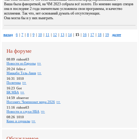
Ваша была фавориткой, на ЧМ 2023 собрала всё золото. По мнению нащих спецов
она в последние 2 года значительно усложнила свои программы, и качество
исплнения. Так что, нет оснований думать об отсутствующих.
Она могла бы и у них выиграть.
назад
6
|
7
|
8
|
9
|
10
|
11
|
12
|
13
|
14
|
15
|
16
|
17
|
18
|
19
далее
На форуме
08:09
rishon63
Новости из Европы
20:24
felix-r
Маккаби Тель-Авив
16:31
1010
Политика
16:23
Got
БК МБА
14:59
observer
Ногомяч: Чемпионат мира 2026
11:16
rishon63
Новости и слухи НБА
08:26
1010
Кино и сериалы
Обсуждаемое