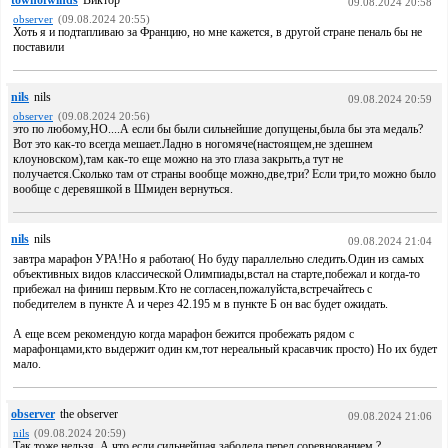
townofwinds
Виктор
09.08.2024 20:58
observer
(09.08.2024 20:55)
Хоть я и подтапливаю за Францию, но мне кажется, в другой стране пеналь бы не
поставили
nils
nils
09.08.2024 20:59
observer
(09.08.2024 20:56)
это по любому,НО....А если бы были сильнейшие допущены,была бы эта медаль?
Вот это как-то всегда мешает.Ладно в ногомяче(настоящем,не здешнем
клоуновском),там как-то еще можно на это глаза закрыть,а тут не
получается.Сколько там от страны вообще можно,две,три? Если три,то можно было
вообще с деревяшкой в Шмиден вернуться.
nils
nils
09.08.2024 21:04
завтра марафон УРА!Но я работаю( Но буду параллельно следить.Один из самых
объективных видов классической Олимпиады,встал на старте,побежал и когда-то
прибежал на финиш первым.Кто не согласен,пожалуйста,встречайтесь с
победителем в пункте А и через 42.195 м в пункте Б он вас будет ожидать.
А еще всем рекомендую когда марафон бежится пробежать рядом с
марафонцами,кто выдержит один км,тот нереальный красавчик просто) Но их будет
мало.
observer
the observer
09.08.2024 21:06
nils
(09.08.2024 20:59)
Так тоже нельзя. А что если сильнейшая заболела перед соревнованием ?