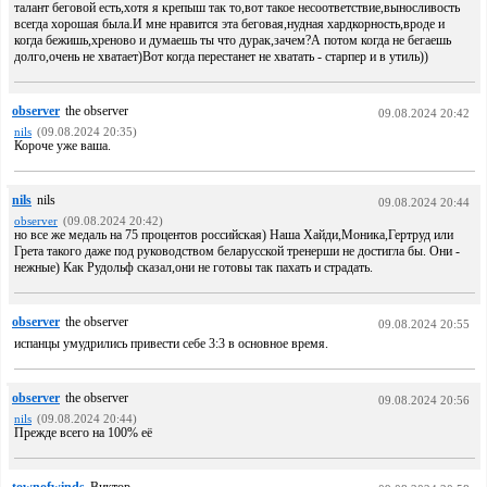
талант беговой есть,хотя я крепыш так то,вот такое несоответствие,выносливость
всегда хорошая была.И мне нравится эта беговая,нудная хардкорность,вроде и
когда бежишь,хреново и думаешь ты что дурак,зачем?А потом когда не бегаешь
долго,очень не хватает)Вот когда перестанет не хватать - старпер и в утиль))
observer
the observer
09.08.2024 20:42
nils
(09.08.2024 20:35)
Короче уже ваша.
nils
nils
09.08.2024 20:44
observer
(09.08.2024 20:42)
но все же медаль на 75 процентов российская) Наша Хайди,Моника,Гертруд или
Грета такого даже под руководством беларусской тренерши не достигла бы. Они -
нежные) Как Рудольф сказал,они не готовы так пахать и страдать.
observer
the observer
09.08.2024 20:55
испанцы умудрились привести себе 3:3 в основное время.
observer
the observer
09.08.2024 20:56
nils
(09.08.2024 20:44)
Прежде всего на 100% её