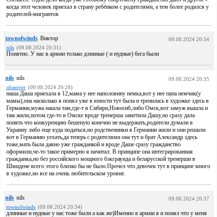
когда этот человек приехал в страну ребёнком с родителями, а тем более родился у
родителей-мигрантов
townofwinds
Виктор
09.08.2024 20:34
nils
(09.08.2024 20:31)
Понятно. У нас в армии только длинные ( и нудные) бега были
nils
nils
09.08.2024 20:35
observer
(09.08.2024 20:28)
наша Даша приехала в 12,мама у нее наполовину немка,вот у нее папа немчик(у
мамы),она насколько я понял уже в юности тут была и тренилась в художке здесь в
Германии,мужа нашла там,где-т в Сибири,Новосиб,либо Омск,вот замуж вышла и
там жили,потом где-то в Омске вроде тренерша заметила Дашу,но сразу дала
понять что конкуренцию бешеную конечно не выдержать,родители думали в
Украину либо еще куда податься,но родственники в Германии жили и они решили
вот в Германию уехать,да теперь с родителями она тут и брат Александр здесь
тоже,мать была давно уже гражданкой и вроде Даше сразу гражданство
оформили,че-то такое примерно я начитал. В принципе она интегрированная
гражданка,но без российского мощного бэкграунда и беларусской тренерши в
Шмидене всего этого близко бы не было.Прочел что девочек тут в принципе много
в художке,но все на очень любительском уровне.
nils
nils
09.08.2024 20:37
townofwinds
(09.08.2024 20:34)
длинные и нудные у нас тоже были а как же)Именно в армии я и понял что у меня