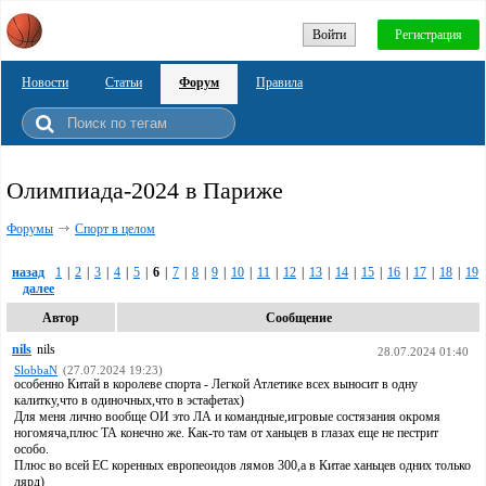
Войти
Регистрация
Новости
Статьи
Форум
Правила
Олимпиада-2024 в Париже
Форумы
Спорт в целом
назад
1
|
2
|
3
|
4
|
5
|
6
|
7
|
8
|
9
|
10
|
11
|
12
|
13
|
14
|
15
|
16
|
17
|
18
|
19
далее
Автор
Сообщение
nils
nils
28.07.2024 01:40
SlobbaN
(27.07.2024 19:23)
особенно Китай в королеве спорта - Легкой Атлетике всех выносит в одну
калитку,что в одиночных,что в эстафетах)
Для меня лично вообще ОИ это ЛА и командные,игровые состязания окромя
ногомяча,плюс ТА конечно же. Как-то там от ханьцев в глазах еще не пестрит
особо.
Плюс во всей ЕС коренных европеоидов лямов 300,а в Китае ханьцев одних только
лярд)