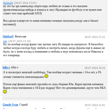
SlobbaN
(28.07.2024 15:07)
ну это ты зря канеш,вид спорта надо любить не только в его высшем
проявлении,когда-нибудь я втянусь в лигу Ирландии по футболу и не нужен мне
станет этот ваш арабский АПЛ)
Все,сделал кэшаут,че-то ваши китаянки сильные оказались,поеду сам в баскет
погоняю))
SlobbaN
Вячеслав
28.07.2024 15:22
nils
(28.07.2024 15:10)
Ну ты вообще всегда фанат там третью лигу Исландии по ватерполо. Я баскетбол
любил всегда и всегда буду любить и смотреть начал, когда Докича ещё в живых не
было, но у меня взгляд и понимание и любовь к игре поменялась после Николы и
его товарища.
felix-r
felix-r
28.07.2024 20:10
А я посмотрел женский скейтборд. Там вообще возраст начиная с 14-и лет, а 19-
летние считаются пенсионерками
Потом ещё финал женской стрельбы из лука сборная Юж. Кореи против китаянок.
Корея стала чемпионом в 10-й раз подряд! Вот это доминирование, круче чем НБА
Gunde Svan
Серый
28.07.2024 21:01