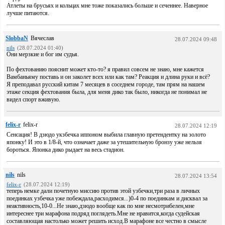
Атлеты на брусьях и кольцах мне тоже показались больше и сеченнее. Наверное
лучше питаются.
SlobbaN
Вячеслав
28.07.2024 09:48
nils
(28.07.2024 01:40)
Они мерзкие и бог им судья.
По фехтованию пояснит может кто-то? я правил совсем не знаю, мне кажется
Вамбаньяму поставь и он заколет всех или как там? Реакция и длина руки и всё?
Я преподавал русский китам 7 месяцев в соседнем городе, там прям на нашем
этаже секция фехтования была, для меня дико так было, никогда не понимал не
видел спорт вживую.
felix-r
felix-r
28.07.2024 12:19
Сенсация! В дзюдо укзбечка иппоном выбила главную претендентку на золото
японку! И это в 1/8-й, что означает даже за утешительную бронзу уже нельзя
бороться. Японка дико рыдает на весь стадион.
nils
nils
28.07.2024 13:54
felix-r
(28.07.2024 12:19)
теперь немке дали почетную миссию против этой узбечки,три раза в личных
поединках узбечка уже побеждала,расходимся...)0-4 по поединкам и дисквал за
неактивность,10-0...Не знаю,дзюдо вообще как по мне несмотрибелен,мне
интереснее три марафона подряд поглядеть.Мне не нравится,когда судейская
составляющая настолько может решить исход.В марафоне все честно в смысле