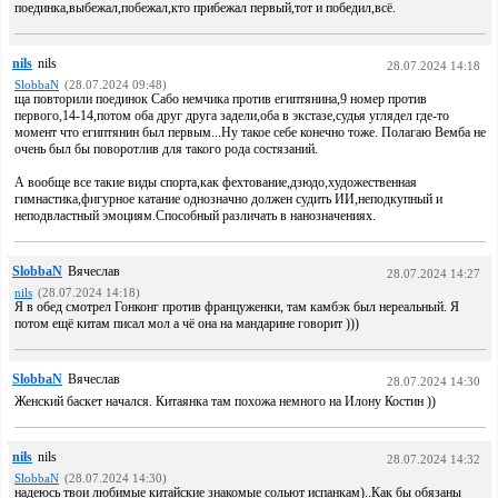
поединка,выбежал,побежал,кто прибежал первый,тот и победил,всё.
nils
nils
28.07.2024 14:18
SlobbaN
(28.07.2024 09:48)
ща повторили поединок Сабо немчика против египтянина,9 номер против
первого,14-14,потом оба друг друга задели,оба в экстазе,судья углядел где-то
момент что египтянин был первым...Ну такое себе конечно тоже. Полагаю Вемба не
очень был бы поворотлив для такого рода состязаний.
А вообще все такие виды спорта,как фехтование,дзюдо,художественная
гимнастика,фигурное катание однозначно должен судить ИИ,неподкупный и
неподвластный эмоциям.Способный различать в нанозначениях.
SlobbaN
Вячеслав
28.07.2024 14:27
nils
(28.07.2024 14:18)
Я в обед смотрел Гонконг против француженки, там камбэк был нереальный. Я
потом ещё китам писал мол а чё она на мандарине говорит )))
SlobbaN
Вячеслав
28.07.2024 14:30
Женский баскет начался. Китаянка там похожа немного на Илону Костин ))
nils
nils
28.07.2024 14:32
SlobbaN
(28.07.2024 14:30)
надеюсь твои любимые китайские знакомые сольют испанкам)..Как бы обязаны