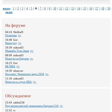
назад
1
|
2
|
3
|
4
|
5
|
6
|
7
|
8
|
9
|
10
|
11
|
12
|
13
|
14
|
15
|
16
|
17
|
18
|
19
далее
На форуме
04:24
SlobbaN
Политика
16:48
Got
Виноград
19:39
rishon63
Маккаби Тель-Авив
08:09
rishon63
Новости из Европы
16:23
Got
БК МБА
14:59
observer
Ногомяч: Чемпионат мира 2026
11:16
rishon63
Новости и слухи НБА
Обсуждаемое
23:43
rabbit256
Pезультаты матчей чемпионата Европы U16
12:52
rc