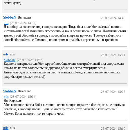
почти даже)
SlobbaN
Вячеслав
28.07.2024 14:46
nils
(28.07.2024 14:32)
Я вообще за женские виды спорта не шарю. Тогда был волейбол жёсткий наши с
китаянками лет 6 мочились агрессивно, а так я остального не знаю. Памятник стоит
тренеру той сборной в городе, в который я впервые приехал. Тренера забыл имя
нашей сборной той с Гамовой, но он прям в край был агрессивный в трениках
nils
nils
28.07.2024 15:04
SlobbaN
(28.07.2024 14:46)
Карполь наверное,волейбол крутой вообще,очень смотрибельный вид спорта,если
кто-то не на три головы выше другого,обычно всегда супертриллеры.
Китаянки судя по счету норм играют,в товарках балду гоняли вероятно,похоже
надо быстро кэшаут делать))
SlobbaN
Вячеслав
28.07.2024 15:07
nils
(28.07.2024 15:04)
Да, Карполь.
Мне кент щас сказал бабы китаянки очень мощно играют в баскет, но мне опять же
неважно, я вообще после Луки не могу смотреть этот баскетбол какой-то ваш.
Может Коля покажет что-то через 3 часа.
nils
nils
28.07.2024 15:10