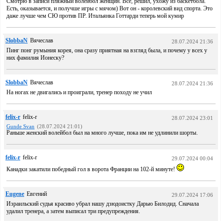
Смотрю в записи пляжный волейбол женщин. Всё, решил, ухожу из баскетбола.
Есть, оказывается, и получше игры с мячом) Вот он - королевский вид спорта. Это
даже лучше чем СЮ против ПР. Итальянка Готтарди теперь мой кумир
SlobbaN
Вячеслав
28.07.2024 21:36
Пинг понг румыния корея, она сразу приятная на взгляд была, и почему у всех у
них фамилия Ионеску?
SlobbaN
Вячеслав
28.07.2024 21:36
На ногах не двигались и проиграли, тренер походу не учил
felix-r
felix-r
28.07.2024 23:01
Gunde Svan
(28.07.2024 21:01)
Раньше женский волейбол был на много лучше, пока им не удлинили шорты.
felix-r
felix-r
29.07.2024 00:04
Канадки закатили победный гол в ворота Франции на 102-й минуте!
Eugene
Евгений
29.07.2024 17:06
Израильский судья красиво убрал нашу дзюдоистку Дарью Билодид. Сначала
удалил тренера, а затем выписал три предупреждения.