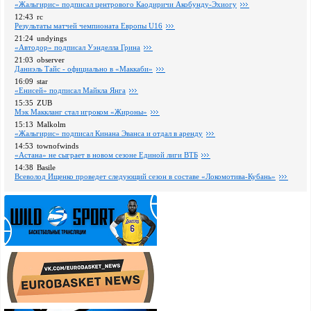
«Жальгирис» подписал центрового Каодиричи Акобунду-Эхиогу
12:43
rc
Pезультаты матчей чемпионата Европы U16
21:24
undyings
«Автодор» подписал Уэнделла Грина
21:03
observer
Даниэль Тайс - официально в «Маккаби»
16:09
star
«Енисей» подписал Майкла Янга
15:35
ZUB
Мэк Маккланг стал игроком «Жироны»
15:13
Malkolm
«Жальгирис» подписал Кинана Эванса и отдал в аренду
14:53
townofwinds
«Астана» не сыграет в новом сезоне Единой лиги ВТБ
14:38
Basile
Всеволод Ищенко проведет следующий сезон в составе «Локомотива-Кубань»