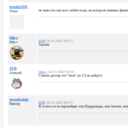
breederXIII
не знаю кто там кого любит и как, но всегда не понимал фанати
Victor
felix-r
ZUB
(22.11.2022 16:17)
felix-r
Англия
ZUB
felix-r
(22.11.2022 16:31)
Алексей
Ставлю доллар что "твои" до 1/2 не дойдут)
townofwinds
ZUB
(22.11.2022 16:17)
Виктор
Я за кого-то из европейцев: или Нидерланды, или Англия, ил