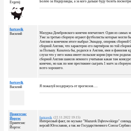
Болею за Нидерланды, а за кого дальше буду болеть посмотр
Evgenij
furtcovik
Мазурка Домбровского конечно впечатляет. Один из самых 
Василий
Уже за третью сборную играют футболисты которые могли бы
Англии в конечном итоге выбрал Эквадор, опорник сборной
сборной Англии, что характерно его партнёром по той сборн
за Польшу. Казалось бы, родился в Англии, имя и фамилия кр
слухи что у него мама имеет польские корни (при том родила
сборной Англии шансов немного учитывая какая там конкуре
конечно, но как по мне престижнее сыграть 1 матч за сборну
всего хорошего.
furtcovik
Я пожалуй воздержусь от прогнозов.....
Василий
Принтезис
furtcovik
(22.11.2022 19:15)
Йоргос
Интересный факт, по музыке "Mazurek Dąbrowskiego" совпад
Принтезис
версий Югославии, а так же Государственного Союза Сербии 
Йоргос