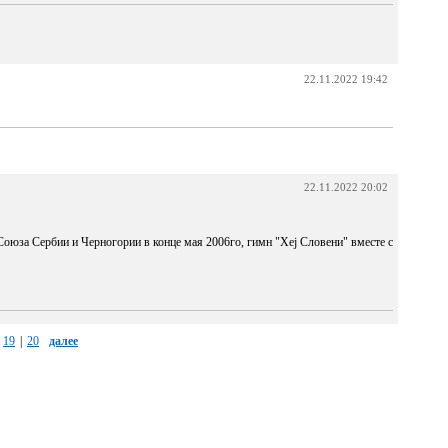
22.11.2022 19:42
22.11.2022 20:02
Союза Сербии и Черногории в конце мая 2006го, гимн "Хеј Словени" вместе с
19
|
20
далее