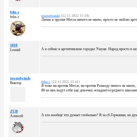
felix-r
townofwinds
(22.11.2022 15:18)
felix-r
Лично я против Месси ничего не имею, просто не люблю арг
1010
А я сейчас в аргентинском городке Ушуая. Народ просто в шо
Leonid
townofwinds
felix-r
(22.11.2022 15:41)
Виктор
Я тоже ни против Месси, ни против Роналду ничего не имею, 
80 из них ведут себя как девочки, младшего/среднего школьн
ZUB
А кто вообще что думает глобально? Я за сб.Германии, но ду
Алексей