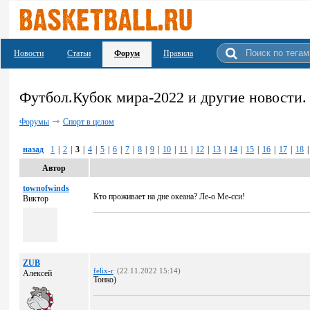
Новости
Статьи
Форум
Правила
Футбол.Кубок мира-2022 и другие новости.
Форумы
Спорт в целом
назад
1
|
2
|
3
|
4
|
5
|
6
|
7
|
8
|
9
|
10
|
11
|
12
|
13
|
14
|
15
|
16
|
17
|
18
|
Автор
townofwinds
Кто проживает на дне океана? Ле-о Ме-сси!
Виктор
ZUB
felix-r
(22.11.2022 15:14)
Алексей
Тонко)