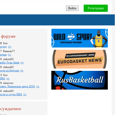
Войти
Регистрация
 форуме
48
Got
оград
37
Рамиль77
итика
39
rishon63
каби Тель-Авив
09
rishon63
ости из Европы
23
Got
МБА
59
observer
омяч: Чемпионат мира 2026
16
rishon63
ости и слухи НБА
суждаемое