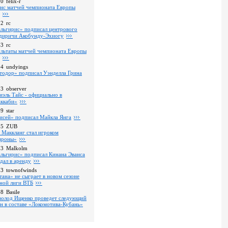
10
felix-r
нс матчей чемпионата Европы
52
rc
льгирис» подписал центрового
диричи Акобунду-Эхиогу
43
rc
ультаты матчей чемпионата Европы
24
undyings
тодор» подписал Уэнделла Грина
03
observer
иэль Тайс - официально в
ккаби»
09
star
исей» подписал Майкла Янга
35
ZUB
 Маккланг стал игроком
роны»
13
Malkolm
льгирис» подписал Кинана Эванса
тдал в аренду
53
townofwinds
тана» не сыграет в новом сезоне
ной лиги ВТБ
38
Basile
волод Ищенко проведет следующий
он в составе «Локомотива-Кубань»