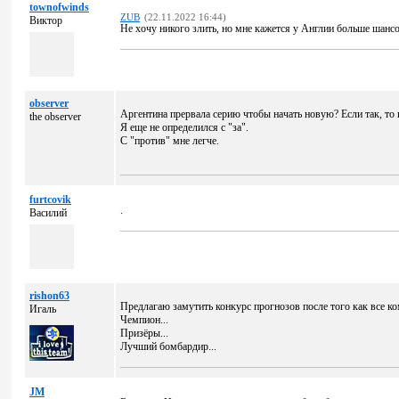
townofwinds
ZUB
(22.11.2022 16:44)
Виктор
Не хочу никого злить, но мне кажется у Англии больше шансо
observer
Аргентина прервала серию чтобы начать новую? Если так, то 
the observer
Я еще не определился с "за".
С "против" мне легче.
furtcovik
.
Василий
rishon63
Предлагаю замутить конкурс прогнозов после того как все к
Игаль
Чемпион...
Призёры...
Лучший бомбардир...
JM