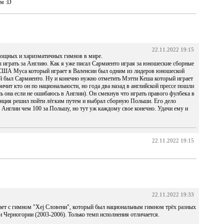
им :D
22.11.2022 19:15
мощных и харизматичных гимнов в мире.
 играть за Англию. Как я уже писал Сармиенто играя за юношеские сборные
 США Муса который играет в Валенсии был одним из лидеров юношеской
ой был Сармиенто. Ну и конечно нужно отметить Мэтти Кеша который играет
ичит кто он по национальности, но года два назад в английской прессе пошли
сь она если не ошибаюсь в Англии). Он смекнув что играть правого фулбека в
нция решил пойти лёгким путем и выбрал сборную Польши. Его дело
ю Англии чем 100 за Польшу, но тут уж каждому свое конечно. Удачи ему и
22.11.2022 19:15
22.11.2022 19:33
ает с гимном "Хеј Словени", который был национальным гимном трёх разных
и Черногории (2003-2006). Только темп исполнения отличается.