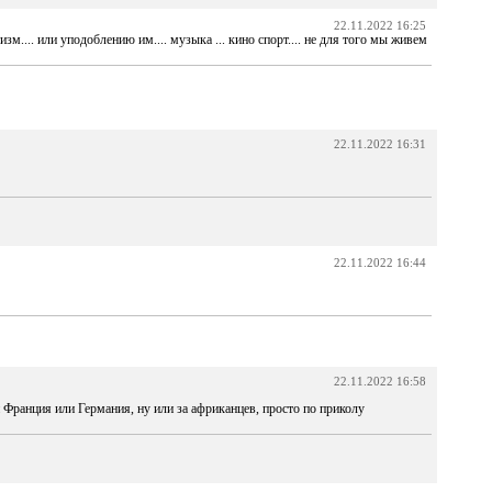
22.11.2022 16:25
зм.... или уподоблению им.... музыка ... кино спорт.... не для того мы живем
22.11.2022 16:31
22.11.2022 16:44
22.11.2022 16:58
и Франция или Германия, ну или за африканцев, просто по приколу