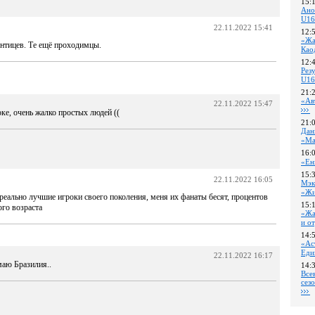
15:
Ано
U16
22.11.2022 15:41
12:
«Жа
ентицев. Те ещё проходимцы.
Као
12:
Pез
U16
21:
«Ав
22.11.2022 15:47
ке, очень жалко простых людей ((
21:
Дан
«Ма
16:
«Ен
15:
22.11.2022 16:05
Мэк
«Жи
реально лучшие игроки своего поколения, меня их фанаты бесят, процентов
15:
ого возраста
«Жа
и о
14:
«Ас
Еди
22.11.2022 16:17
маю Бразилия..
14:
Все
сез