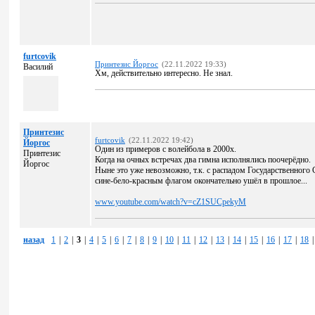
furtcovik
Принтезис Йоргос
(22.11.2022 19:33)
Василий
Хм, действительно интересно. Не знал.
Принтезис
furtcovik
(22.11.2022 19:42)
Йоргос
Один из примеров с волейбола в 2000х.
Принтезис
Когда на очных встречах два гимна исполнялись поочерёдно.
Йоргос
Ныне это уже невозможно, т.к. с распадом Государственного 
сине-бело-красным флагом окончательно ушёл в прошлое...
www.youtube.com/watch?v=cZ1SUCpekyM
назад
1
|
2
|
3
|
4
|
5
|
6
|
7
|
8
|
9
|
10
|
11
|
12
|
13
|
14
|
15
|
16
|
17
|
18
|