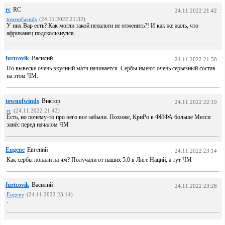
rc
RC
24.11.2022 21:42
townofwinds
(24.11.2022 21:32)
У них Вар есть? Как могли такой пенальти не отменить?! И как же жаль, что
африканец подскользнулся.
furtcovik
Василий
24.11.2022 21:58
По вывеске очень вкусный матч начинается. Сербы имеют очень серьезный состав
на этом ЧМ.
townofwinds
Виктор
24.11.2022 22:19
rc
(24.11.2022 21:42)
Есть, но почему-то про него все забыли. Похоже, КриРо в ФИФА больше Месси
занёс перед началом ЧМ
Eugene
Евгений
24.11.2022 23:14
Как сербы попали на чм? Получали от наших 5:0 в Лиге Наций, а тут ЧМ
furtcovik
Василий
24.11.2022 23:28
Eugene
(24.11.2022 23:14)
.