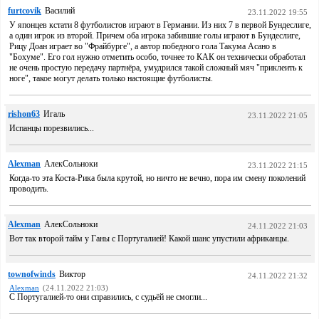
furtcovik
Василий
23.11.2022 19:55
У японцев кстати 8 футболистов играют в Германии. Из них 7 в первой Бундеслиге,
а один игрок из второй. Причем оба игрока забившие голы играют в Бундеслиге,
Рицу Доан играет во "Фрайбурге", а автор победного гола Такума Асано в
"Бохуме". Его гол нужно отметить особо, точнее то КАК он технически обработал
не очень простую передачу партнёра, умудрился такой сложный мяч "приклеить к
ноге", такое могут делать только настоящие футболисты.
rishon63
Игаль
23.11.2022 21:05
Испанцы порезвились...
Alexman
АлекСольноки
23.11.2022 21:15
Когда-то эта Коста-Рика была крутой, но ничто не вечно, пора им смену поколений
проводить.
Alexman
АлекСольноки
24.11.2022 21:03
Вот так второй тайм у Ганы с Португалией! Какой шанс упустили африканцы.
townofwinds
Виктор
24.11.2022 21:32
Alexman
(24.11.2022 21:03)
С Португалией-то они справились, с судьёй не смогли...