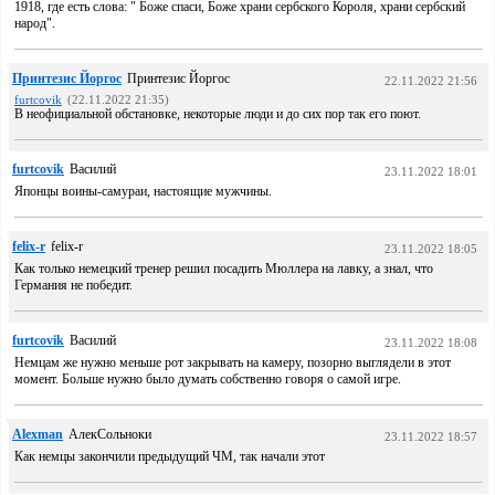
1918, где есть слова: " Боже спаси, Боже храни сербского Короля, храни сербский
народ".
Принтезис Йоргос
Принтезис Йоргос
22.11.2022 21:56
furtcovik
(22.11.2022 21:35)
В неофициальной обстановке, некоторые люди и до сих пор так его поют.
furtcovik
Василий
23.11.2022 18:01
Японцы воины-самураи, настоящие мужчины.
felix-r
felix-r
23.11.2022 18:05
Как только немецкий тренер решил посадить Мюллера на лавку, а знал, что
Германия не победит.
furtcovik
Василий
23.11.2022 18:08
Немцам же нужно меньше рот закрывать на камеру, позорно выглядели в этот
момент. Больше нужно было думать собственно говоря о самой игре.
Alexman
АлекСольноки
23.11.2022 18:57
Как немцы закончили предыдущий ЧМ, так начали этот