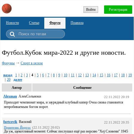
Войти
Регистрация
Новости
Статьи
Форум
Правила
Футбол.Кубок мира-2022 и другие новости.
Форумы
Спорт в целом
назад
1
|
2
|
3
|
4
|
5
|
6
|
7
|
8
|
9
|
10
|
11
|
12
|
13
|
14
|
15
|
16
|
17
|
18
|
19
|
20
далее
Автор
Сообщение
Alexman
АлекСольноки
22.11.2022 20:19
Приходит чемпионат мира, и заурядный клубный кипер Очоа снова становится
непробиваемым богом ворот.
furtcovik
Василий
22.11.2022 20:35
Принтезис Йоргос
(22.11.2022 20:02)
Да уж, щекотливый момент. Сейчас послушал ещё раз версию "Хеj Словени" 1945