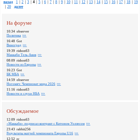
назад
1
|
2
|
3
|
4
|
5
|
6
|
7
|
8
|
9
|
10
|
11
|
12
|
13
|
14
|
15
|
16
|
17
|
18
|
19
|
20
далее
На форуме
10:34
observer
Политика
16:48
Got
Виноград
19:39
rishon63
Маккаби Тель-Авив
08:09
rishon63
Новости из Европы
16:23
Got
БК МБА
14:59
observer
Ногомяч: Чемпионат мира 2026
11:16
rishon63
Новости и слухи НБА
Обсуждаемое
12:09
rishon63
«Маккаби» подписал контракт с Китоном Уоллесом
23:43
rabbit256
Pезультаты матчей чемпионата Европы U16
12:52
rc