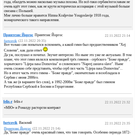
года, обалдеть можно насколько музыка похожа. Но всё-таки сербам/югославам не
очень идёт этот гимн, как не крути исторически ассоциация с этой музыкой больше
связана с Польшей.
Мне лично больше нравится Himna Kraljevine Yougoslavije 1918 года,
монархического такого направления.
Принтезис Йоргос
Принтезис Йоргос
22.11.2022 21:14
furtcovik
(22.11.2022 20:35)
Вот только сам попытался вспомнить, а какой гимн был предшественником "Хеj
Словени", как дали ответ
Да уж, послушал и почитал. Звучит интересно. Но ныне это уже не актуально. В том
плане, что этот гимн являлся компиляцией трёх гимнов - сербского "Боже правде",
хорватского "Lijepa nasa Domovina" и словенского "Naprej zastava slave". Ныне
очень сложно себе представить, чтобы серб пел часть "Lijepa nasa Domovina"...
Но в итоге часть этого гимна - "Боже правде", окончательно и возобладала в
Сербии с июня 2006го.
А так же (в варианте без слов), в 1992-2008м "Боже правде" был гимном
Республики Сербской в Боснии и Герцеговине.
felix-r
felix-r
22.11.2022 21:32
«МЮ» и Роналду расторгли контракт
furtcovik
Василий
22.11.2022 21:35
Принтезис Йоргос
(22.11.2022 21:14)
Да,"Боже правде" очень красивый гимн, что там говорить. Особенно периода 1872-