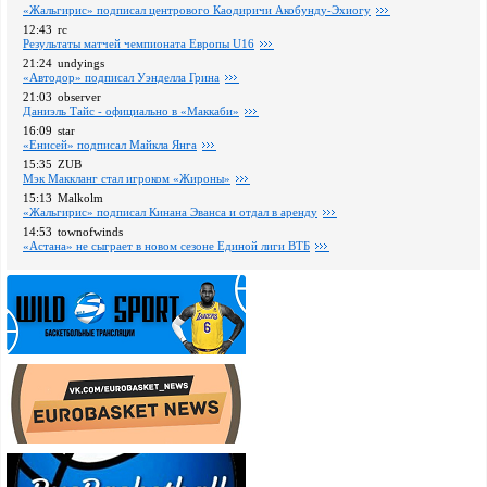
«Жальгирис» подписал центрового Каодиричи Акобунду-Эхиогу
12:43
rc
Pезультаты матчей чемпионата Европы U16
21:24
undyings
«Автодор» подписал Уэнделла Грина
21:03
observer
Даниэль Тайс - официально в «Маккаби»
16:09
star
«Енисей» подписал Майкла Янга
15:35
ZUB
Мэк Маккланг стал игроком «Жироны»
15:13
Malkolm
«Жальгирис» подписал Кинана Эванса и отдал в аренду
14:53
townofwinds
«Астана» не сыграет в новом сезоне Единой лиги ВТБ