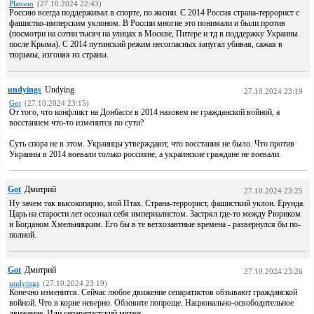
Platoon
(27.10.2024 22:43)
Россию всегда поддерживал в спорте, по жизни. С 2014 Россия страна-террорист с
фашистко-имперским уклоном. В России многие это понимали и были против
(посмотри на сотни тысяч на улицах в Москве, Питере и тд в поддержку Украины
после Крыма). С 2014 путинский режим несогласных запугал убивая, сажая в
тюрьмы, изгоняя из страны.
undyings
Undying
27.10.2024 23:19
Got
(27.10.2024 23:15)
От того, что конфликт на Донбассе в 2014 назовем не гражданской войной, а
восстанием что-то изменится по сути?
Суть спора не в этом. Украинцы утверждают, что восстания не было. Что против
Украины в 2014 воевали только россияне, а украинские граждане не воевали.
Got
Дмитрий
27.10.2024 23:25
Ну зачем так высокопарно, мой Птах. Страна-террорист, фашисткий уклон. Ерунда.
Царь на старости лет осознал себя империалистом. Застрял где-то между Рюриком
и Богданом Хмельницким. Его бы в те ветхозавтные времена - развернулся бы по-
полной.
Got
Дмитрий
27.10.2024 23:26
undyings
(27.10.2024 23:19)
Конечно изменится. Сейчас любое движение сепаратистов обзывают гражданской
войной. Что в корне неверно. Обзовите попроще. Национально-освободительное
движение. Или сепаратистский мятеж.