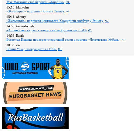
Мэк Маккланг стал игроком «Жироны»
15:13
Malkolm
«Жальгирис» подпишет Кинана Эванса
15:11
ohenry
«Жальгирис» подписал центрового Каодиричи Акобунду-Эхиогу
14:53
townofwinds
«Астана» не сыграет в новом сезоне Единой лиги ВТБ
14:38
Basile
Всеволод Ищенко проведет следующий сезон в составе «Локомотива-Кубань»
10:36
as7
Лонни Уокер возвращается в НБА