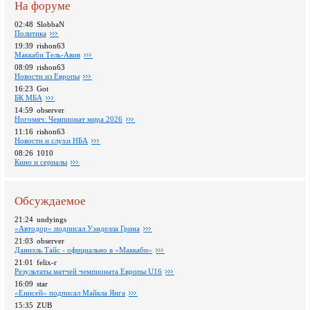
На форуме
02:48
SlobbaN
Политика
19:39
rishon63
Маккаби Тель-Авив
08:09
rishon63
Новости из Европы
16:23
Got
БК МБА
14:59
observer
Ногомяч: Чемпионат мира 2026
11:16
rishon63
Новости и слухи НБА
08:26
1010
Кино и сериалы
Обсуждаемое
21:24
undyings
«Автодор» подписал Уэнделла Грина
21:03
observer
Даниэль Тайс - официально в «Маккаби»
21:01
felix-r
Pезультаты матчей чемпионата Европы U16
16:09
star
«Енисей» подписал Майкла Янга
15:35
ZUB