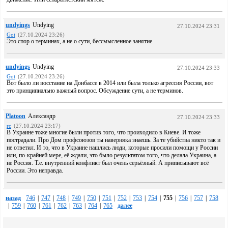
undyings
Undying
27.10.2024 23:31
Got
(27.10.2024 23:26)
Это спор о терминах, а не о сути, бессмысленное занятие.
undyings
Undying
27.10.2024 23:33
Got
(27.10.2024 23:26)
Вот было ли восстание на Донбассе в 2014 или была только агрессия России, вот
это принципиально важный вопрос. Обсуждение сути, а не терминов.
Platoon
Александр
27.10.2024 23:33
rc
(27.10.2024 23:17)
В Украине тоже многие были против того, что проиходило в Киеве. И тоже
пострадали. Про Дом профсоюзов ты наверняка знаешь. За те убийства никто так и
не ответил. И то, что в Украине нашлись люди, которые просили помощи у России
или, по-крайней мере, её ждали, это было результатом того, что делала Украина, а
не Россия. Т.е. внутренний конфликт был очень серьёзный. А приписывают всё
России. Это неправда.
назад
746
|
747
|
748
|
749
|
750
|
751
|
752
|
753
|
754
|
755
|
756
|
757
|
758
|
759
|
760
|
761
|
762
|
763
|
764
|
765
далее