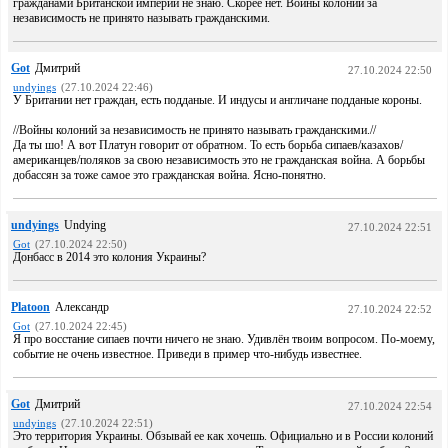
гражданами Британской империи не знаю. Скорее нет. Войны колоний за
независимость не принято называть гражданскими.
Got
Дмитрий
27.10.2024 22:50
undyings
(27.10.2024 22:46)
У Британии нет граждан, есть подданые. И индусы и англичане подданые короны.
//Войны колоний за независимость не принято называть гражданскими.//
Да ты шо! А вот Платун говорит от обратном. То есть борьба сипаев/казахов/
американцев/поляков за свою независимость это не гражданская война. А борьбы
добассян за тоже самое это гражданская война. Ясно-понятно.
undyings
Undying
27.10.2024 22:51
Got
(27.10.2024 22:50)
Донбасс в 2014 это колония Украины?
Platoon
Александр
27.10.2024 22:52
Got
(27.10.2024 22:45)
Я про восстание сипаев почти ничего не знаю. Удивлён твоим вопросом. По-моему,
событие не очень известное. Приведи в пример что-нибудь известнее.
Got
Дмитрий
27.10.2024 22:54
undyings
(27.10.2024 22:51)
Это территория Украины. Обзывай ее как хочешь. Официально и в России колоний