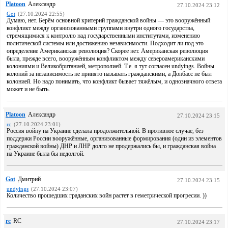
Platoon
Александр
27.10.2024 23:12
Got
(27.10.2024 22:55)
Думаю, нет. Берём основной критерий гражданской войны — это вооружённый
конфликт между организованными группами внутри одного государства,
стремящимися к контролю над государственными институтами, изменению
политической системы или достижению независимости. Подходит ли под это
определение Американская революция? Скорее нет. Американская революция
была, прежде всего, вооружённым конфликтом между североамериканскими
колониями и Великобританией, метрополией. Т.е. я тут согласен undyings. Войны
колоний за независимость не принято называть гражданскими, а Донбасс не был
колонией. Но надо понимать, что конфликт бывает тяжёлым, и однозначного ответа
может и не быть.
Platoon
Александр
27.10.2024 23:15
rc
(27.10.2024 23:01)
Россия войну на Украине сделала продолжительной. В противное случае, без
поддержи России вооружённые, организованные формирования (один из элементов
гражданской войны) ДНР и ЛНР долго не продержались бы, и гражданская война
на Украине была бы недолгой.
Got
Дмитрий
27.10.2024 23:15
undyings
(27.10.2024 23:07)
Количество прошедших граданских войн растет в геметрической прогресии. ))
rc
RC
27.10.2024 23:17