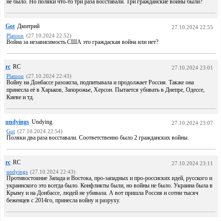
не было. Но поляки что-то три раза восставали. Три гражданские войны были?
Got
Дмитрий
27.10.2024 22:55
Platoon
(27.10.2024 22:52)
Война за независимость США это граждаская война или нет?
rc
RC
27.10.2024 23:01
Platoon
(27.10.2024 22:43)
Войну на Донбассе разожгла, подпитывала и продолжает Россия. Также она
принесла её в Харьков, Запорожье, Херсон. Пытается убивать в Днепре, Одессе,
Киеве и тд.
undyings
Undying
27.10.2024 23:07
Got
(27.10.2024 22:54)
Поляки два раза восставали. Соответственно было 2 гражданских войны.
rc
RC
27.10.2024 23:11
undyings
(27.10.2024 22:43)
Противостояние Запада и Востока, про-западных и про-россиских идей, русского и
украинского это всегда было. Конфликты были, но войны не было. Украина была в
Крыму и на Донбассе, людей не убивала. А вот пришла Россия и сотни тысяч
беженцев с 2014го, принесла войну и разруху.