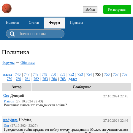
Войти
Регистрация
Новости
Статьи
Форум
Правила
Политика
Форумы
Обо всем
назад
746
|
747
|
748
|
749
|
750
|
751
|
752
|
753
|
754
|
755
|
756
|
757
|
758
|
759
|
760
|
761
|
762
|
763
|
764
|
765
далее
Автор
Сообщение
Got
Дмитрий
27.10.2024 22:45
Platoon
(27.10.2024 22:43)
Восстание сипаев это гражданская войны?
undyings
Undying
27.10.2024 22:46
Got
(27.10.2024 22:27)
Гражданская война предлагает войну между гражданами. Можно ли считать сипаев