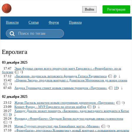
Войти
Регистрация
Новости
Статьи
Форум
Правила
Евролига
03 декабря 2025
17:47
Эван Фурнье скорее всего пропустит матч Евролиги с «Фенербахче» из-за
болезни
(
0
)
17:12
«Баскония» подписала литовского форварда Гитиса Радзявичюса
(
4
)
15:42
«Црвена Звезда» продлила контракт с Донатасом Мотеюнасом до конца сезона
(
0
)
07:43
Андреа Тринкьери станет новым главным тренером «Партизана»
(
19
)
02 декабря 2025
23:12
Жарко Паспаль назначен новым спортивным директором «Партизана»
(
0
)
23:09
Кеннет Фарид – MVP Евролиги по итогам ноября
(
8
)
20:27
Хамиду Диалло может покинуть «Басконию» ради выгодного контракта в Китае
(
9
)
20:24
Форвард «Фенербахче» Онуралп Битим получил разрыв связки голеностопа
(
0
)
20:21
Марко Гудурич пропустит два ближайших матча «Милана»
(
0
)
17:10
«Фенербахче» предложил Ясикявичюсу новый контракт с повышением зарплаты