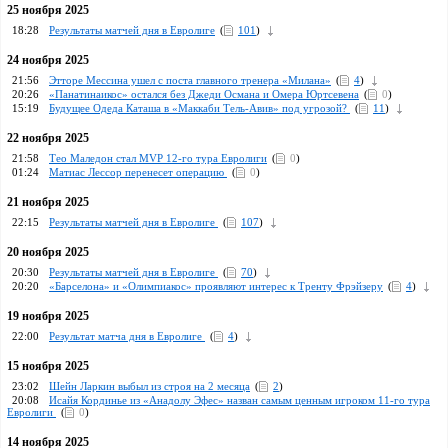
25 ноября 2025
18:28
Pезультаты матчей дня в Евролиге
(
101
)
24 ноября 2025
21:56
Этторе Мессина ушел с поста главного тренера «Милана»
(
4
)
20:26
«Панатинаикос» остался без Джеди Османа и Омера Юртсевена
(
0
)
15:19
Будущее Одеда Каташа в «Маккаби Тель-Авив» под угрозой?
(
11
)
22 ноября 2025
21:58
Тео Маледон стал MVP 12-го тура Евролиги
(
0
)
01:24
Матиас Лессор перенесет операцию
(
0
)
21 ноября 2025
22:15
Pезультаты матчей дня в Евролиге
(
107
)
20 ноября 2025
20:30
Pезультаты матчей дня в Евролиге
(
70
)
20:20
«Барселона» и «Олимпиакос» проявляют интерес к Тренту Фрэйзеру
(
4
)
19 ноября 2025
22:00
Pезультат матча дня в Евролиге
(
4
)
15 ноября 2025
23:02
Шейн Ларкин выбыл из строя на 2 месяца
(
2
)
20:08
Исайя Кординье из «Анадолу Эфес» назван самым ценным игроком 11-го тура
Евролиги
(
0
)
14 ноября 2025