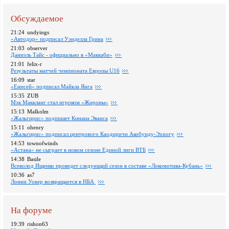
Обсуждаемое
21:24
undyings
«Автодор» подписал Уэнделла Грина
21:03
observer
Даниэль Тайс - официально в «Маккаби»
21:01
felix-r
Pезультаты матчей чемпионата Европы U16
16:09
star
«Енисей» подписал Майкла Янга
15:35
ZUB
Мэк Маккланг стал игроком «Жироны»
15:13
Malkolm
«Жальгирис» подпишет Кинана Эванса
15:11
ohenry
«Жальгирис» подписал центрового Каодиричи Акобунду-Эхиогу
14:53
townofwinds
«Астана» не сыграет в новом сезоне Единой лиги ВТБ
14:38
Basile
Всеволод Ищенко проведет следующий сезон в составе «Локомотива-Кубань»
10:36
as7
Лонни Уокер возвращается в НБА
На форуме
19:39
rishon63