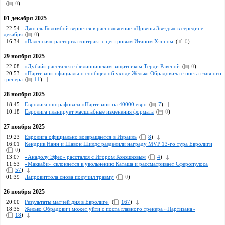
(
0
)
01 декабря 2025
22:54
Джоэль Боломбой вернется в расположение «Црвены Звезды» в середине
декабря
(
0
)
16:34
«Валенсия» расторгла контракт с центровым Итаном Хэппом
(
0
)
29 ноября 2025
22:08
«Дубай» расстался с филиппинским защитником Терди Равеной
(
0
)
20:53
«Партизан» официально сообщил об уходе Желько Обрадовича с поста главного
тренера
(
11
)
28 ноября 2025
18:45
Евролига оштрафовала «Партизан» на 40000 евро
(
7
)
10:18
Евролига планирует масштабные изменения формата
(
0
)
27 ноября 2025
19:23
Евролига официально возвращается в Израиль
(
8
)
16:01
Кендрик Нанн и Шавон Шилдс разделили награду MVP 13-го тура Евролиги
(
0
)
13:07
«Анадолу Эфес» расстался c Игором Кокошковым
(
4
)
11:53
«Маккаби» склоняется к увольнению Каташа и рассматривает Сферопулоса
(
57
)
01:39
Лапровиттола снова получил травму
(
0
)
26 ноября 2025
20:00
Peзультаты матчей дня в Евролиге
(
167
)
18:35
Желько Обрадович может уйти с поста главного тренера «Партизана»
(
18
)