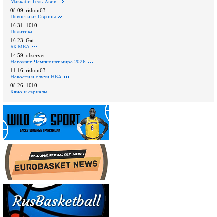
Маккаби Тель-Авив
08:09
rishon63
Новости из Европы
16:31
1010
Политика
16:23
Got
БК МБА
14:59
observer
Ногомяч: Чемпионат мира 2026
11:16
rishon63
Новости и слухи НБА
08:26
1010
Кино и сериалы