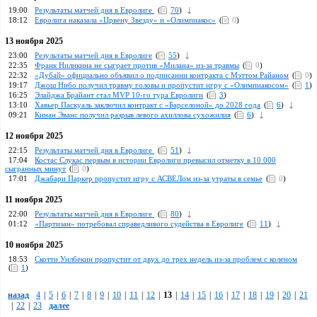
19:00
Pезультаты матчей дня в Евролиге
(
70
)
18:12
Евролига наказала «Црвену Звезду» и «Олимпиакос»
(
0
)
13 ноября 2025
23:00
Результаты матчей дня в Евролиге
(
55
)
22:35
Франк Ниликина не сыграет против «Милана» из-за травмы
(
0
)
22:32
«Дубай» официально объявил о подписании контракта с Мэттом Райаном
(
0
)
19:17
Джош Нибо получил травму головы и пропустит игру с «Олимпиакосом»
(
1
)
16:25
Элайджа Брайант стал MVP 10-го тура Евролиги
(
3
)
13:10
Хавьер Паскуаль заключил контракт с «Барселоной» до 2028 года
(
6
)
09:21
Кинан Эванс получил разрыв левого ахиллова сухожилия
(
6
)
12 ноября 2025
22:15
Pезультаты матчей дня в Евролиге
(
51
)
17:04
Костас Слукас первым в истории Евролиги превысил отметку в 10 000
сыгранных минут
(
0
)
17:01
Джабари Паркер пропустит игру с АСВЕЛом из-за утраты в семье
(
0
)
11 ноября 2025
22:00
Pезультаты матчей дня в Евролиге
(
80
)
01:12
«Партизан» потребовал справедливого судейства в Евролиге
(
11
)
10 ноября 2025
18:53
Скотти Уилбекин пропустит от двух до трех недель из-за проблем с коленом
(
1
)
назад
4
|
5
|
6
|
7
|
8
|
9
|
10
|
11
|
12
|
13
|
14
|
15
|
16
|
17
|
18
|
19
|
20
|
21
|
22
|
23
далее