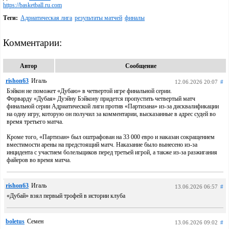
https://basketball.ru.com
Теги:
Адриатическая лига
результаты матчей
финалы
Комментарии:
Автор
Сообщение
rishon63
Игаль
12.06.2026 20:07
#
Бэйкон не поможет «Дубаю» в четвертой игре финальной серии.
Форварду «Дубая» Дуэйну Бэйкону придется пропустить четвертый матч
финальной серии Адриатической лиги против «Партизана» из-за дисквалификации
на одну игру, которую он получил за комментарии, высказанные в адрес судей во
время третьего матча.
Кроме того, «Партизан» был оштрафован на 33 000 евро и наказан сокращением
вместимости арены на предстоящий матч. Наказание было вынесено из-за
инцидента с участием болельщиков перед третьей игрой, а также из-за разжигания
файеров во время матча.
rishon63
Игаль
13.06.2026 06:57
#
«Дубай» взял первый трофей в истории клуба
boletus
Семен
13.06.2026 09:02
#