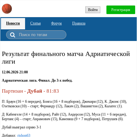
Войти
Регистрация
Новости
Статьи
Форум
Правила
Результат финального матча Адриатической
лиги
12.06.2026 21:00
Адриатическая лига. Финал. До 3-х побед.
Партизан -
Дубай
- 81:83
П: Браун (16 + 6 передач), Бонга (16 + 8 подборов), Джекири (12), К. Джонс (10),
Озетковски (10) – старт; Фернанду (12), Лакич (2), Вашингтон (2), Калатес (1).
Д: Кабенгеле (14 + 8 подборов), Райт (12), Андерсон (12), Муса (11 + 6 передач),
Бертанс (4) – старт; Аврамович (15), Каменяш (9 + 7 подборов), Петрушев (6).
Дубай выиграл серию 3-1
Добавил:
rishon63