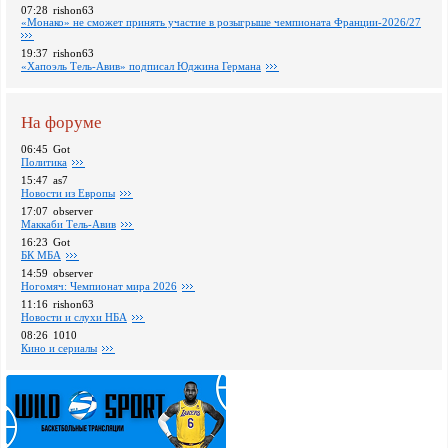
07:28
rishon63
«Монако» не сможет принять участие в розыгрыше чемпионата Франции-2026/27
19:37
rishon63
«Хапоэль Тель-Авив» подписал Юджина Германа
На форуме
06:45
Got
Политика
15:47
as7
Новости из Европы
17:07
observer
Маккаби Тель-Авив
16:23
Got
БК МБА
14:59
observer
Ногомяч: Чемпионат мира 2026
11:16
rishon63
Новости и слухи НБА
08:26
1010
Кино и сериалы