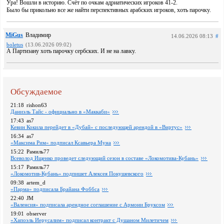
Ура! Вошли в историю. Счёт по очкам адриатических игроков 41-2.
Было бы прикольно все же найти перспективных арабских игроков, хоть парочку.
MiGus
Владимир
14.06.2026 08:13
#
boletus
(13.06.2026 09:02)
А Партизану хоть парочку сербских. И не на лавку.
Обсуждаемое
21:18
rishon63
Даниэль Тайс - официально в «Маккаби»
17:43
as7
Кевин Кокила перейдет в «Дубай» с последующей арендой в «Виртус»
16:34
as7
«Максима Рим» подписал Ксавьера Муна
15:22
Рамиль77
Всеволод Ищенко проведет следующий сезон в составе «Локомотива-Кубань»
15:17
Рамиль77
«Локомотив-Кубань» подпишет Алексея Покушевского
09:38
artem_d
«Парма» подписала Брайана Фоббса
22:40
JM
«Валенсия» подписала арендное соглашение с Армони Бруксом
19:01
observer
«Хапоэль Иерусалим» подписал контракт с Душаном Милетичем