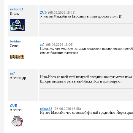
rishon63
ZUB
(08.06.2026 18:41)
Игаль
У нас на Маккаби на Евролигу в 5 раз дороже стоит )))
boletus
as7
(08.06.2026 18:06)
Семен
Понятно, что жесткие потолки никакими исключениями не обо
самых больших платежка.
as7
Нью-Йорк со всей этой шелухой звёздной вокруг матча пока н
Александр
Шпоры вышли играть в злой баскетбол и доминируют
ZUB
rishon63
(08.06.2026 18:58)
Алексей
Ну это Маккаби, что со всякой фигней вроде Нью-Йорка срав