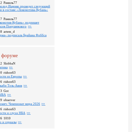
22
Рамиль77
волод Ищенко проведет следующий
он в составе «Локомотива-Кубань»
17
Рамиль77
комотив-Кубань» подпишет
ксея Покушевского
38
artem_d
рма» подписала Брайана Фоббса
 форуме
22
SlobbaN
итика
30
rishon63
ости из Европы
26
rishon63
каби Тель-Авив
23
Got
МБА
59
observer
омяч: Чемпионат мира 2026
16
rishon63
ости и слухи НБА
26
1010
о и сериалы