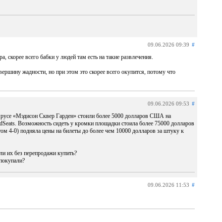
09.06.2026 09:39
#
 скорее всего бабки у людей там есть на такие развлечения.
ершину жадности, но при этом это скорее всего окупится, потому что
09.06.2026 09:53
#
ярусе «Мэдисон Сквер Гарден» стоили более 5000 долларов США на
idSeats. Возможность сидеть у кромки площадки стоила более 75000 долларов
ом 4-0) подняла цены на билеты до более чем 10000 долларов за штуку к
ли их без перепродажи купить?
 покупали?
09.06.2026 11:53
#