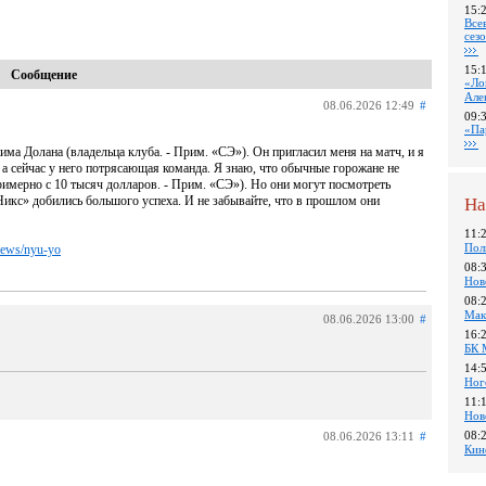
15:
Все
сез
15:
Сообщение
«Ло
Але
08.06.2026 12:49
#
09:
«Па
ма Долана (владельца клуба. - Прим. «СЭ»). Он пригласил меня на матч, и я
 а сейчас у него потрясающая команда. Я знаю, что обычные горожане не
римерно с 10 тысяч долларов. - Прим. «СЭ»). Но они могут посмотреть
«Никс» добились большого успеха. И не забывайте, что в прошлом они
На
11:
Пол
views/nyu-yo
08:
Нов
08:
Мак
08.06.2026 13:00
#
16:
БК 
14:
Ног
11:
Нов
08:
08.06.2026 13:11
#
Кин