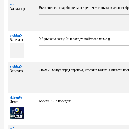
as7
Включились никерборкеры, вторую четверть капитально забр
Александр
SlobbaN
0-8 рынок а конце 2й и походу мой тотал мимо ((
Вячеслав
SlobbaN
Сижу 20 минут перед экраном, игровых только 3 минуты прош
Вячеслав
rishon63
Болел САС с победой!
Игаль
as7