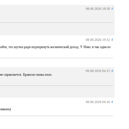
08.06.2026 18:58
#
08.06.2026 19:52
#
йти, это шутки ради подчеркнуть космический доход. У Никс и так одна из
09.06.2026 04:15
#
е справляется. Брансон снова плох.
09.06.2026 04:16
#
нивать)