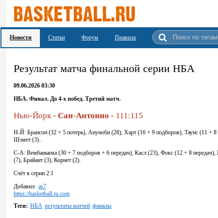
Новости
Статьи
Форум
Правила
Результат матча финальной серии НБА
09.06.2026 03:30
НБА. Финал. До 4-х побед. Третий матч.
Нью-Йорк -
Сан
-
Антонио
- 111:115
Н-Й: Брансон (32 + 5 потерь), Ануноби (28), Харт (16 + 9 подборов), Таунс (11 + 8 
Шэмет (3)..
С-А: Вембаньяма (30 + 7 подборов + 6 передач), Касл (23), Фокс (12 + 8 передач),
(7), Брайант (3), Корнет (2).
Счёт в серии 2:1
Добавил:
as7
https://basketball.ru.com
Теги:
НБА
результаты матчей
финалы