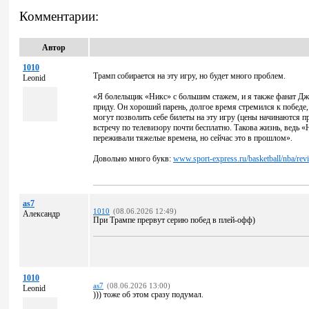
Комментарии:
Автор
1010
Трамп собирается на эту игру, но будет много проблем.
Leonid
«Я болельщик «Никс» с большим стажем, и я также фанат Джи
приду. Он хороший парень, долгое время стремился к победе,
могут позволить себе билеты на эту игру (цены начинаются п
встречу по телевизору почти бесплатно. Такова жизнь, ведь 
переживали тяжелые времена, но сейчас это в прошлом».
Довольно много букв:
www.sport-express.ru/basketball/nba/re
as7
1010
(08.06.2026 12:49)
Александр
При Трампе прервут серию побед в плей-офф)
1010
as7
(08.06.2026 13:00)
Leonid
))) тоже об этом сразу подумал.