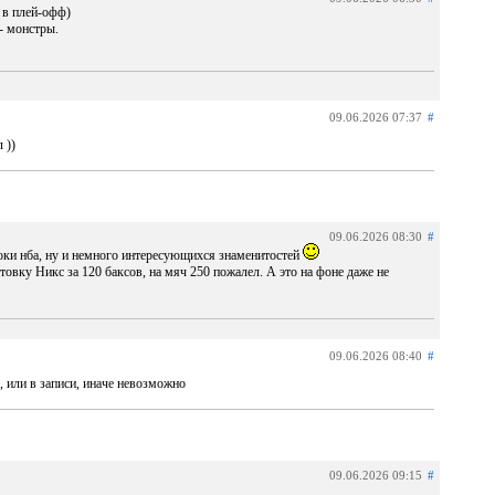
 в плей-офф)
- монстры.
09.06.2026 07:37
#
 ))
09.06.2026 08:30
#
роки нба, ну и немного интересующихся знаменитостей
товку Никс за 120 баксов, на мяч 250 пожалел. А это на фоне даже не
09.06.2026 08:40
#
, или в записи, иначе невозможно
09.06.2026 09:15
#