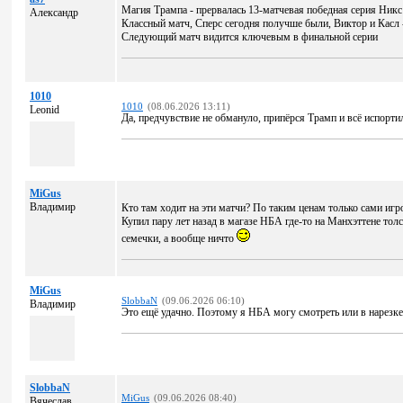
Магия Трампа - прервалась 13-матчевая победная серия Никс
Александр
Классный матч, Сперс сегодня получше были, Виктор и Касл 
Следующий матч видится ключевым в финальной серии
1010
1010
(08.06.2026 13:11)
Leonid
Да, предчувствие не обмануло, припёрся Трамп и всё испортил
MiGus
Владимир
Кто там ходит на эти матчи? По таким ценам только сами иг
Купил пару лет назад в магазе НБА где-то на Манхэттене толс
семечки, а вообще ничто
MiGus
SlobbaN
(09.06.2026 06:10)
Владимир
Это ещё удачно. Поэтому я НБА могу смотреть или в нарезке
SlobbaN
MiGus
(09.06.2026 08:40)
Вячеслав