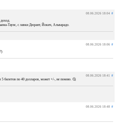
08.06.2026 18:04
#
 доход.
ма-Таунс, с лавки Дюрант, Йокич, Альварадо.
08.06.2026 18:06
#
?)
08.06.2026 18:41
#
5 билетов по 40 долларов, может +/-, не помню. 🤔
08.06.2026 18:48
#