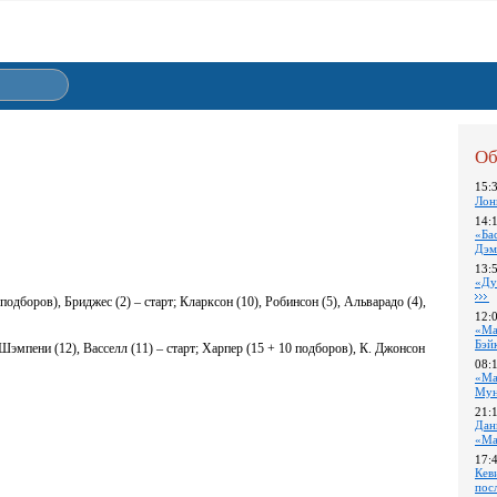
Об
15:
Лон
14:
«Ба
Дэм
13:
«Ду
подборов), Бриджес (2) – старт; Кларксон (10), Робинсон (5), Альварадо (4),
12:
«Ма
Бэй
 Шэмпени (12), Васселл (11) – старт; Харпер (15 + 10 подборов), К. Джонсон
08:
«Ма
Му
21:
Дан
«Ма
17:
Кев
пос