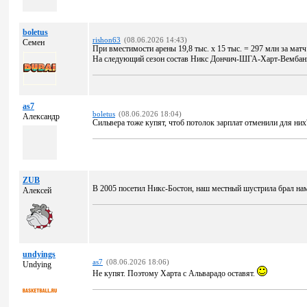
boletus
rishon63
(08.06.2026 14:43)
Семен
При вместимости арены 19,8 тыс. x 15 тыс. = 297 млн за матч
На следующий сезон состав Никс Дончич-ШГА-Харт-Вембанья
as7
boletus
(08.06.2026 18:04)
Александр
Сильвера тоже купят, чтоб потолок зарплат отменили для них
ZUB
В 2005 посетил Никс-Бостон, наш местный шустрила брал нам 
Алексей
undyings
as7
(08.06.2026 18:06)
Undying
Не купят. Поэтому Харта с Альварадо оставят.