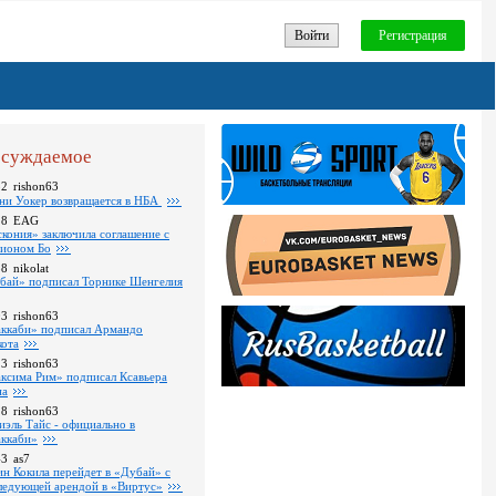
Войти
Регистрация
суждаемое
32
rishon63
ни Уокер возвращается в НБА
18
EAG
скония» заключила соглашение с
ионом Бо
58
nikolat
бай» подписал Торнике Шенгелия
03
rishon63
ккаби» подписал Армандо
кота
13
rishon63
ксима Рим» подписал Ксавьера
на
18
rishon63
иэль Тайс - официально в
ккаби»
43
as7
ин Кокила перейдет в «Дубай» с
ледующей арендой в «Виртус»