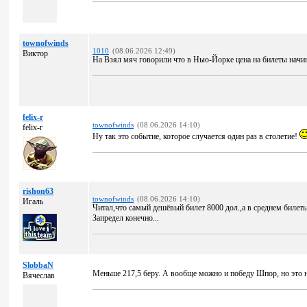
townofwinds
1010
(08.06.2026 12:49)
Виктор
На Взял мяч говорили что в Нью-Йорке цена на билеты начина
felix-r
townofwinds
(08.06.2026 14:10)
felix-r
Ну так это событие, которое случается один раз в столетие!
rishon63
townofwinds
(08.06.2026 14:10)
Игаль
Читал,что самый дешёвый билет 8000 дол.,а в среднем билеты
Запредел конечно...
SlobbaN
Меньше 217,5 беру. А вообще можно и победу Шпор, но это н
Вячеслав