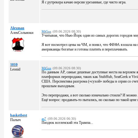
Я с рутрекера качаю версии урезанные, где чисто игра.
Alexman
MiGus
(09.06.2026 08:30)
АлекСольноки
Учитывая, что Нью-Йорк один из самых дорогих городов мира,
Я вот посмотрел цены на ЧМ, и понял, что ФИФА взошла на в
американцы богатые и готовы платить и переплачивать.
1010
MiGus
(09.06.2026 08:30)
Leonid
По данным AP, самые дешевые доступные места на верхнем 
платформах перепродажи, таких как StubHub, SeatGeek и Viv
США. Перспектива разгрома («сухой» победы в серии со счет
прошлым выходным.
Это перепродажи, а вот сколько изначально стоили? И можно 
Ещё вопрос: продавать-то пытались, но сколько по такой цене
basketbest
as7
(09.06.2026 06:30)
Палыч
Пиздюк вселенский эта Трампа...