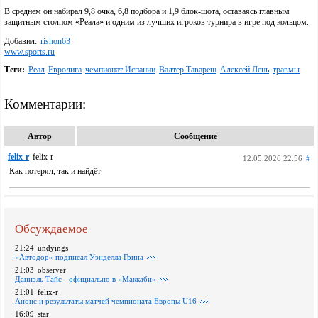
В среднем он набирал 9,8 очка, 6,8 подбора и 1,9 блок-шота, оставаясь главным
защитным столпом «Реала» и одним из лучших игроков турнира в игре под кольцом.
Добавил:
rishon63
www.sports.ru
Теги:
Реал
Евролига
чемпионат Испании
Валтер Тавареш
Алексей Лень
травмы
Комментарии:
Автор
Сообщение
felix-r
felix-r
12.05.2026 22:56
#
Как потерял, так и найдёт
Обсуждаемое
21:24
undyings
«Автодор» подписал Уэнделла Грина
21:03
observer
Даниэль Тайс - официально в «Маккаби»
21:01
felix-r
Анонс и результаты матчей чемпионата Европы U16
16:09
star