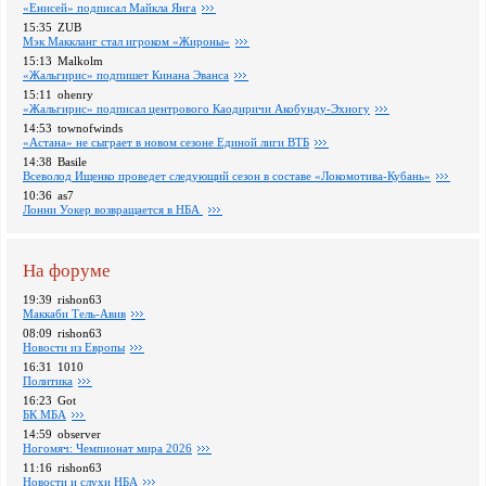
«Енисей» подписал Майкла Янга
15:35
ZUB
Мэк Маккланг стал игроком «Жироны»
15:13
Malkolm
«Жальгирис» подпишет Кинана Эванса
15:11
ohenry
«Жальгирис» подписал центрового Каодиричи Акобунду-Эхиогу
14:53
townofwinds
«Астана» не сыграет в новом сезоне Единой лиги ВТБ
14:38
Basile
Всеволод Ищенко проведет следующий сезон в составе «Локомотива-Кубань»
10:36
as7
Лонни Уокер возвращается в НБА
На форуме
19:39
rishon63
Маккаби Тель-Авив
08:09
rishon63
Новости из Европы
16:31
1010
Политика
16:23
Got
БК МБА
14:59
observer
Ногомяч: Чемпионат мира 2026
11:16
rishon63
Новости и слухи НБА