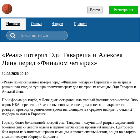
Войти
Регистрация
Новости
Статьи
Форум
Правила
«Реал» потерял Эди Тавареша и Алексея
Леня перед «Финалом четырех»
12.05.2026 20:19
«Реал» понес серьезные потери перед «Финалом четырех» Евролиги – из-за травм
решающую стадию турнира пропустят сразу два центровых команды, Эди Тавареш и
Алексей Лень.
По информации клуба, у Леня диагностирован плантарный фасциит левой стопы. Экс-
игрок НБА перешел в «Реал» в нынешнем сезоне, однако не смог закрепиться в
ротации, проводя ограниченное время на площадке и в среднем набирая 3 очка и 2
подбора за матч в Евролиге.
Гораздо более болезненной потерей стал Тавареш , получивший разрыв медиальной
боковой связки левого колена в первом матче серии против «Хапоэля». Центровой
был одним из ключевых игроков команды и провел сильный сезон, войдя во вторую
символическую сборную Евролиги.