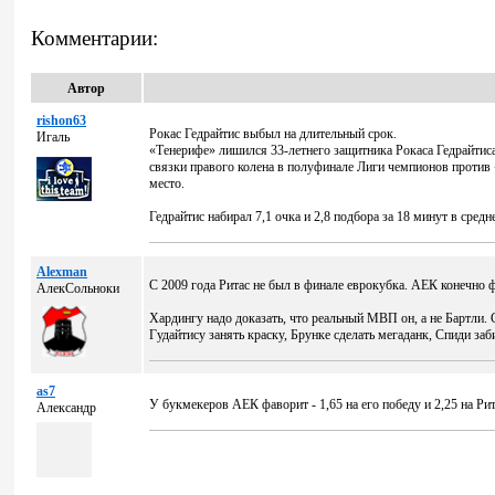
Комментарии:
Автор
rishon63
Рокас Гедрайтис выбыл на длительный срок.
Игаль
«Тенерифе» лишился 33-летнего защитника Рокаса Гедрайтиса
связки правого колена в полуфинале Лиги чемпионов против «
место.
Гедрайтис набирал 7,1 очка и 2,8 подбора за 18 минут в сред
Alexman
С 2009 года Ритас не был в финале еврокубка. АЕК конечно ф
АлекСольноки
Хардингу надо доказать, что реальный МВП он, а не Бартли. 
Гудайтису занять краску, Брунке сделать мегаданк, Спиди за
as7
У букмекеров АЕК фаворит - 1,65 на его победу и 2,25 на Рит
Александр