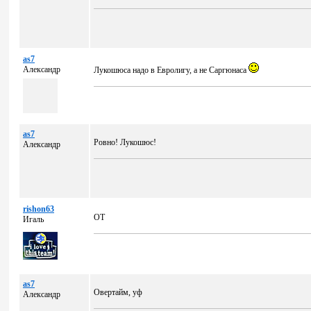
as7
Александр
Лукошюса надо в Евролигу, а не Саргюнаса
as7
Ровно! Лукошюс!
Александр
rishon63
ОТ
Игаль
as7
Овертайм, уф
Александр