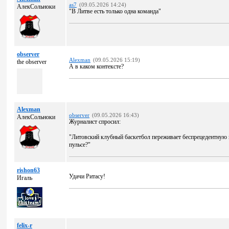
as7
(09.05.2026 14:24)
АлекСольноки
"В Литве есть только одна команда"
observer
Alexman
(09.05.2026 15:19)
the observer
А в каком контексте?
Alexman
observer
(09.05.2026 16:43)
АлекСольноки
Журналист спросил:
"Литовский клубный баскетбол переживает беспрецедентную 
пульсе?"
rishon63
Удачи Ритасу!
Игаль
felix-r