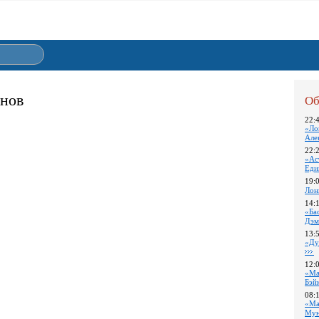
онов
Об
22:
«Ло
Але
22:
«Ас
Еди
19:
Лон
14:
«Ба
Дэм
13:
«Ду
12:
«Ма
Бэй
08:
«Ма
Му