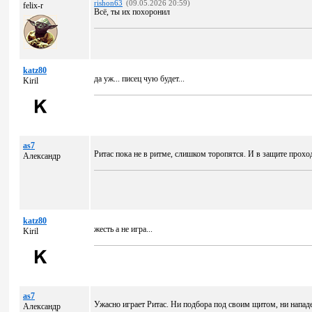
rishon63
(09.05.2026 20:59)
felix-r
Всё, ты их похоронил
katz80
да уж... писец чую будет...
Kiril
as7
Ритас пока не в ритме, слишком торопятся. И в защите прохо
Александр
katz80
жесть а не игра...
Kiril
as7
Ужасно играет Ритас. Ни подбора под своим щитом, ни напад
Александр