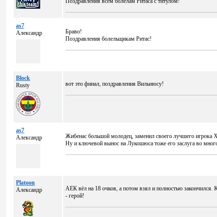
Поздравления всем болелам Ритаса с титулом!
as7
Браво!
Александр
Поздравления болельщикам Ритас!
Block
вот это финал, поздравления Вильнюсу!
Rusty
as7
Жибенас большой молодец, заменил своего лучшего игрока Хар
Александр
Ну и ключевой вынос на Лукошюса тоже его заслуга во мног
Platoon
АЕК вёл на 18 очков, а потом взял и полностью закончился.
Александр
- герой!