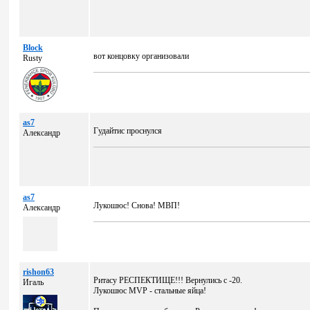
Block
вот концовку организовали
Rusty
as7
Гудайтис проснулся
Александр
as7
Лукошюс! Снова! МВП!
Александр
rishon63
Ритасу РЕСПЕКТИЩЕ!!! Вернулись с -20.
Игаль
Лукошюс MVP - стальные яйца!