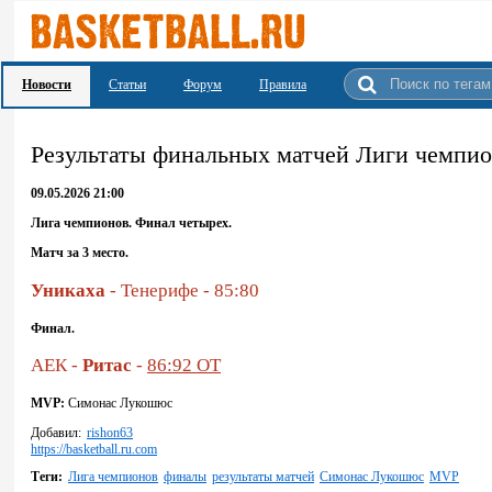
Новости
Статьи
Форум
Правила
Результаты финальных матчей Лиги чемпи
09.05.2026 21:00
Лига чемпионов. Финал четырех.
Матч за 3 место.
Уникаха
- Тенерифе - 85:80
Финал.
АЕК -
Ритас
-
86:92 ОТ
MVP:
Симонас Лукошюс
Добавил:
rishon63
https://basketball.ru.com
Теги:
Лига чемпионов
финалы
результаты матчей
Симонас Лукошюс
MVP