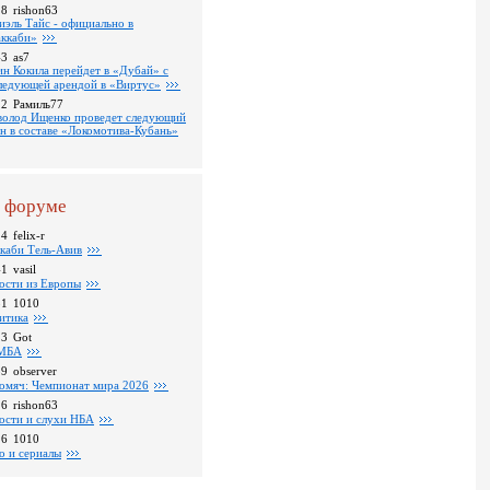
18
rishon63
иэль Тайс - официально в
ккаби»
43
as7
ин Кокила перейдет в «Дубай» с
ледующей арендой в «Виртус»
22
Рамиль77
волод Ищенко проведет следующий
он в составе «Локомотива-Кубань»
 форуме
24
felix-r
каби Тель-Авив
41
vasil
ости из Европы
31
1010
итика
23
Got
МБА
59
observer
омяч: Чемпионат мира 2026
16
rishon63
ости и слухи НБА
26
1010
о и сериалы