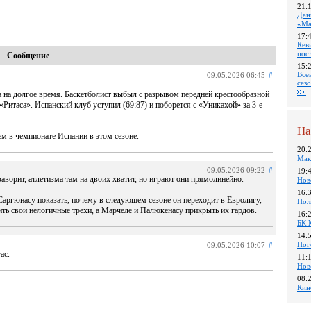
21:
Дан
«Ма
17:
Кев
пос
Сообщение
15:
Все
09.05.2026 06:45
#
сез
 на долгое время. Баскетболист выбыл с разрывом передней крестообразной
Ритаса». Испанский клуб уступил (69:87) и поборется с «Уникахой» за 3-е
На
нем в чемпионате Испании в этом сезоне.
20:
Мак
09.05.2026 09:22
#
19:
аворит, атлетизма там на двоих хватит, но играют они прямолинейно.
Нов
16:
Саргюнасу показать, почему в следующем сезоне он переходит в Евролигу,
Пол
бить свои нелогичные трехи, а Марчеле и Палюкенасу прикрыть их гардов.
16:
БК 
14:
Ног
09.05.2026 10:07
#
ас.
11:
Нов
08:
Кин