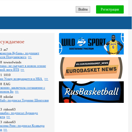
Войти
Регистрация
суждаемое
43
as7
комотив-Кубань» подпишет
ксея Покушевского
28
townofwinds
тана» не сыграет в новом сезоне
ной лиги ВТБ
01
1010
ни Уокер возвращается в НБА
18
EAG
скония» заключила соглашение с
ионом Бо
58
nikolat
бай» подписал Торнике Шенгелия
03
rishon63
ккаби» подписал Армандо
кота
13
rishon63
ксима Рим» подписал Ксавьера
на