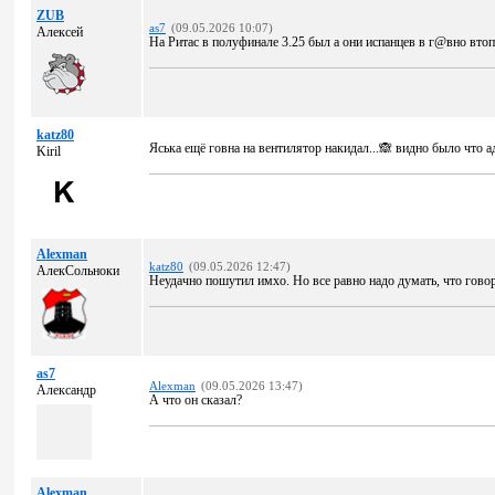
ZUB
as7
(09.05.2026 10:07)
Алексей
На Ритас в полуфинале 3.25 был а они испанцев в г@вно втоп
katz80
Яська ещё говна на вентилятор накидал...🙈 видно было что а
Kiril
Alexman
katz80
(09.05.2026 12:47)
АлекСольноки
Неудачно пошутил имхо. Но все равно надо думать, что гово
as7
Alexman
(09.05.2026 13:47)
Александр
А что он сказал?
Alexman