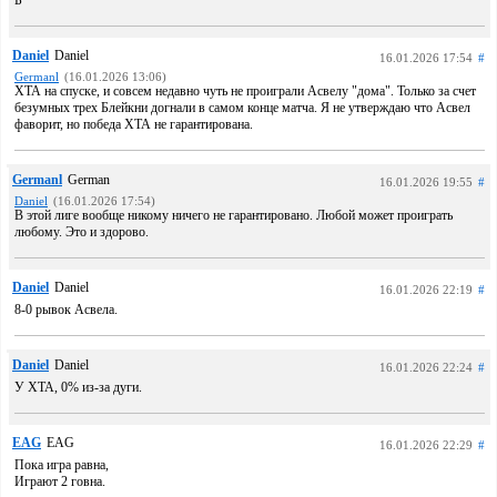
Б
Daniel
Daniel
16.01.2026 17:54
#
Germanl
(16.01.2026 13:06)
ХТА на спуске, и совсем недавно чуть не проиграли Асвелу "дома". Только за счет
безумных трех Блейкни догнали в самом конце матча. Я не утверждаю что Асвел
фаворит, но победа ХТА не гарантирована.
Germanl
German
16.01.2026 19:55
#
Daniel
(16.01.2026 17:54)
В этой лиге вообще никому ничего не гарантировано. Любой может проиграть
любому. Это и здорово.
Daniel
Daniel
16.01.2026 22:19
#
8-0 рывок Асвела.
Daniel
Daniel
16.01.2026 22:24
#
У ХТА, 0% из-за дуги.
EAG
EAG
16.01.2026 22:29
#
Пока игра равна,
Играют 2 говна.