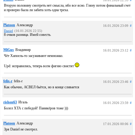
16.01.2026 22:55
#
Вторую половину смотреть нет смысла, ибо все ясно. Гляну потом финальный счет
и проверю была ли забита хоть одна треха.
Platoon
Александр
16.01.2026 23:09
#
Daniel
(16.01.2026 22:55)
8 очков разница. Имей совесть.
MiGus
Владимир
16.01.2026 23:12
#
Чёт Хапоель-то засуживают немножко.
Upd: исправились, теперь всем фигню свистят
felix-r
felix-r
16.01.2026 23:46
#
Как обычно, АСВЕЛ бьётся, но в конце сливается
rishon63
Игаль
16.01.2026 23:59
#
Болел ХТА с победой! Паникёров тоже )))
Platoon
Александр
17.01.2026 00:06
#
Зря Daniel не смотрел.