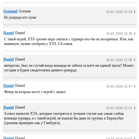
Germanl
German
16.01.2026 22:34
#
Из разряда кто хуже
Daniel
Daniel
16.01.2026 22:36
#
С такой игрой, ХТА срочно надо сняться с турнира что-бы не позориться. Или, как
минимум, нужно отобрать у ХТА 5-6 очков.
Daniel
Daniel
16.01.2026 22:38
#
интересно, был ли случай когда команда не забила за матч ни единой трехи? Может
сегодня и будем свидетелями данного рекорда.
Daniel
Daniel
16.01.2026 22:47
#
Фенер на втором месте с игрой с запасе.
Daniel
Daniel
16.01.2026 22:53
#
Асевел выносит ХТА, которые смотрятся в лучшем случае как самая слабая
команда турнира, и с такой игрой, не вышли бы даже из группы в Еврокубке
(уровень примерно как у Гамбурга).
Daniel
Daniel