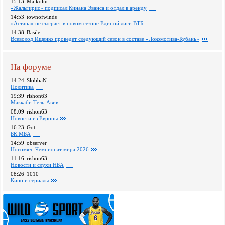
15:13
Malkolm
«Жальгирис» подписал Кинана Эванса и отдал в аренду
14:53
townofwinds
«Астана» не сыграет в новом сезоне Единой лиги ВТБ
14:38
Basile
Всеволод Ищенко проведет следующий сезон в составе «Локомотива-Кубань»
На форуме
14:24
SlobbaN
Политика
19:39
rishon63
Маккаби Тель-Авив
08:09
rishon63
Новости из Европы
16:23
Got
БК МБА
14:59
observer
Ногомяч: Чемпионат мира 2026
11:16
rishon63
Новости и слухи НБА
08:26
1010
Кино и сериалы