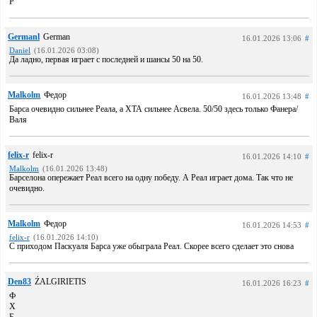
Р
Germanl
German
16.01.2026 13:06
#
Daniel
(16.01.2026 03:08)
Да ладно, первая играет с последней и шансы 50 на 50.
Malkolm
Федор
16.01.2026 13:48
#
Барса очевидно сильнее Реала, а ХТА сильнее Асвела. 50/50 здесь только Фанера/
Валя
felix-r
felix-r
16.01.2026 14:10
#
Malkolm
(16.01.2026 13:48)
Барселона опережает Реал всего на одну победу. А Реал играет дома. Так что не
очевидно.
Malkolm
Федор
16.01.2026 14:53
#
felix-r
(16.01.2026 14:10)
С приходом Паскуаля Барса уже обыграла Реал. Скорее всего сделает это снова
Den83
ŹALGIRIETIS
16.01.2026 16:23
#
Ф
Х