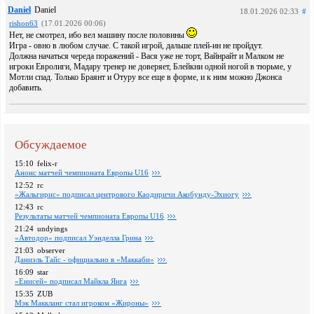
Daniel
Daniel
18.01.2026 02:33
#
rishon63
(17.01.2026 00:06)
Нет, не смотрел, ибо вел машину после половины
Игра - овно в любом случае. С такой игрой, дальше плей-ин не пройдут.
Должна начаться череда поражений - Вася уже не торт, Вайнрайт и Малком не
игроки Евролиги, Мадару тренер не доверяет, Блейкни одной ногой в тюрьме, у
Мотли спад. Только Браянт и Отуру все еще в форме, и к ним можно Джонса
добавить.
Обсуждаемое
15:10
felix-r
Анонс матчей чемпионата Европы U16
12:52
rc
«Жальгирис» подписал центрового Каодиричи Акобунду-Эхиогу
12:43
rc
Pезультаты матчей чемпионата Европы U16
21:24
undyings
«Автодор» подписал Уэнделла Грина
21:03
observer
Даниэль Тайс - официально в «Маккаби»
16:09
star
«Енисей» подписал Майкла Янга
15:35
ZUB
Мэк Маккланг стал игроком «Жироны»