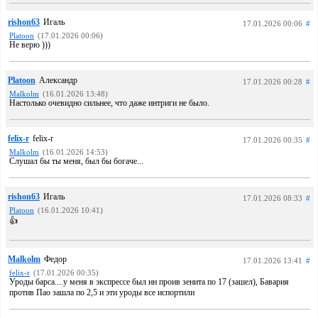
rishon63
Игаль
17.01.2026 00:06
#
Platoon
(17.01.2026 00:06)
Не верю )))
Platoon
Александр
17.01.2026 00:28
#
Malkolm
(16.01.2026 13:48)
Настолько очевидно сильнее, что даже интриги не было.
felix-r
felix-r
17.01.2026 00:35
#
Malkolm
(16.01.2026 14:53)
Слушал бы ты меня, был бы богаче...
rishon63
Игаль
17.01.2026 08:33
#
Platoon
(16.01.2026 10:41)
👍
Malkolm
Федор
17.01.2026 13:41
#
felix-r
(17.01.2026 00:35)
Уроды барса....у меня в экспрессе был нн проив зенита по 17 (зашел), Бавария
против Пао зашла по 2,5 и эти уроды все испортили