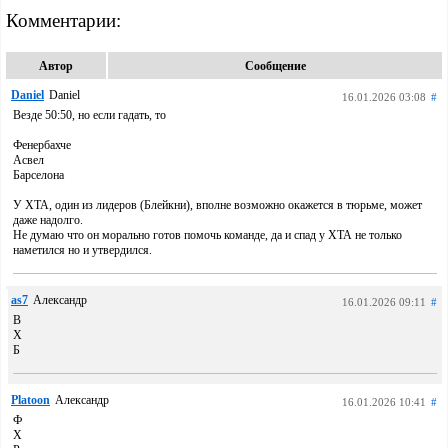
Комментарии:
Автор
Сообщение
Daniel
Daniel
16.01.2026 03:08
#
Везде 50:50, но если гадать, то
Фенербахче
Асвел
Барселона
У ХТА, один из лидеров (Блейкни), вполне возможно окажется в тюрьме, может
даже надолго.
Не думаю что он морально готов помочь команде, да и спад у ХТА не только
наметился но и утвердился.
as7
Александр
16.01.2026 09:11
#
В
Х
Б
Platoon
Александр
16.01.2026 10:41
#
Ф
Х