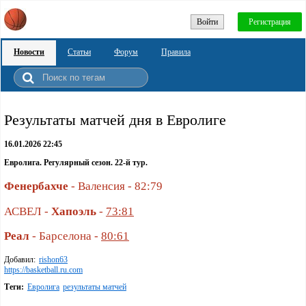
Войти
Регистрация
Новости
Статьи
Форум
Правила
Pезультаты матчей дня в Евролиге
16.01.2026 22:45
Евролига. Регулярный сезон. 22-й тур.
Фенербахче
- Валенсия - 82:79
АСВЕЛ -
Хапоэль
-
73:81
Реал
- Барселона -
80:61
Добавил:
rishon63
https://basketball.ru.com
Теги:
Евролига
результаты матчей