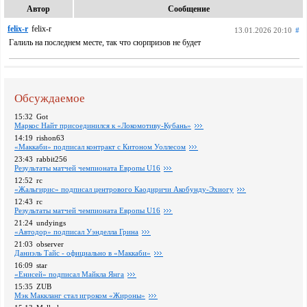
Автор
Сообщение
felix-r
felix-r
13.01.2026 20:10
#
Галиль на последнем месте, так что сюрпризов не будет
Обсуждаемое
15:32
Got
Маркос Найт присоединился к «Локомотиву-Кубань»
14:19
rishon63
«Маккаби» подписал контракт с Китоном Уоллесом
23:43
rabbit256
Pезультаты матчей чемпионата Европы U16
12:52
rc
«Жальгирис» подписал центрового Каодиричи Акобунду-Эхиогу
12:43
rc
Pезультаты матчей чемпионата Европы U16
21:24
undyings
«Автодор» подписал Уэнделла Грина
21:03
observer
Даниэль Тайс - официально в «Маккаби»
16:09
star
«Енисей» подписал Майкла Янга
15:35
ZUB
Мэк Маккланг стал игроком «Жироны»