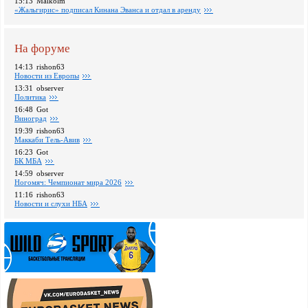
15:13
Malkolm
«Жальгирис» подписал Кинана Эванса и отдал в аренду
На форуме
14:13
rishon63
Новости из Европы
13:31
observer
Политика
16:48
Got
Виноград
19:39
rishon63
Маккаби Тель-Авив
16:23
Got
БК МБА
14:59
observer
Ногомяч: Чемпионат мира 2026
11:16
rishon63
Новости и слухи НБА