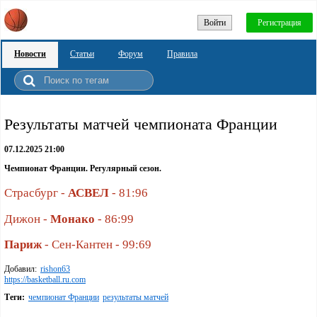
Войти
Регистрация
Новости
Статьи
Форум
Правила
Результаты матчей чемпионата Франции
07.12.2025 21:00
Чемпионат Франции. Регулярный сезон.
Страсбург -
АСВЕЛ
- 81:96
Дижон -
Монако
- 86:99
Париж
- Сен-Кантен - 99:69
Добавил:
rishon63
https://basketball.ru.com
Теги:
чемпионат Франции
результаты матчей