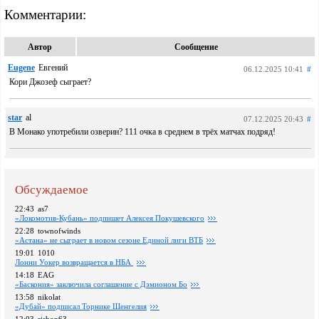
Комментарии:
Автор
Сообщение
Eugene
Евгений
06.12.2025 10:41
#
Кори Джозеф сыграет?
star
al
07.12.2025 20:43
#
В Монако употребили озверин? 111 очка в среднем в трёх матчах подряд!
Обсуждаемое
22:43
as7
«Локомотив-Кубань» подпишет Алексея Покушевского
22:28
townofwinds
«Астана» не сыграет в новом сезоне Единой лиги ВТБ
19:01
1010
Лонни Уокер возвращается в НБА
14:18
EAG
«Баскония» заключила соглашение с Дэмионом Бо
13:58
nikolat
«Дубай» подписал Торнике Шенгелия