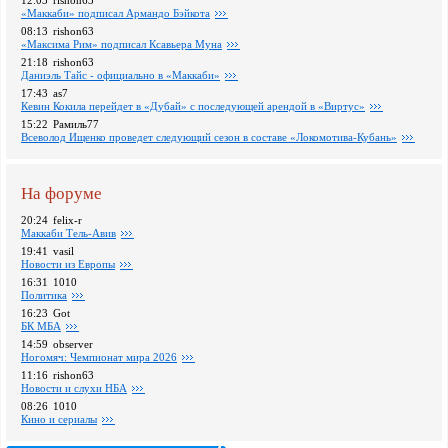
12:03
rishon63
«Маккаби» подписал Армандо Бэйкота
08:13
rishon63
«Максима Рим» подписал Ксавьера Муна
21:18
rishon63
Даниэль Тайс - официально в «Маккаби»
17:43
as7
Кевин Кокила перейдет в «Дубай» с последующей арендой в «Виртус»
15:22
Рамиль77
Всеволод Ищенко проведет следующий сезон в составе «Локомотива-Кубань»
На форуме
20:24
felix-r
Маккаби Тель-Авив
19:41
vasil
Новости из Европы
16:31
1010
Политика
16:23
Got
БК МБА
14:59
observer
Ногомяч: Чемпионат мира 2026
11:16
rishon63
Новости и слухи НБА
08:26
1010
Кино и сериалы