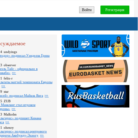
Войти
Регистрация
суждаемое
24
undyings
тодор» подписал Уэнделла Грина
03
observer
иэль Тайс - официально в
ккаби»
01
felix-r
ультаты матчей чемпионата Европы
09
star
исей» подписал Майкла Янга
35
ZUB
 Маккланг стал игроком
роны»
13
Malkolm
льгирис» подпишет Кинана
нса
11
ohenry
льгирис» подписал центрового
диричи Акобунду-Эхиогу