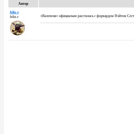
Автор
felix-r
«Валенсия» официально рассталась с форвардом Нэйтом Сес
felix-r