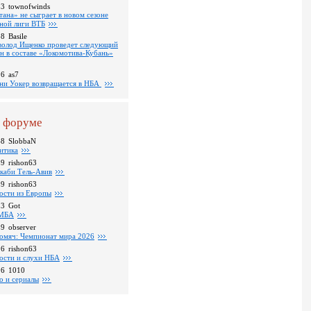
53
townofwinds
тана» не сыграет в новом сезоне
ной лиги ВТБ
38
Basile
волод Ищенко проведет следующий
он в составе «Локомотива-Кубань»
36
as7
ни Уокер возвращается в НБА
 форуме
48
SlobbaN
итика
39
rishon63
каби Тель-Авив
09
rishon63
ости из Европы
23
Got
МБА
59
observer
омяч: Чемпионат мира 2026
16
rishon63
ости и слухи НБА
26
1010
о и сериалы