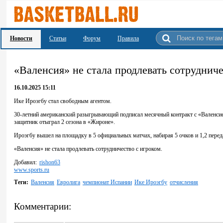
Новости
Статьи
Форум
Правила
«Валенсия» не стала продлевать сотрудниче
16.10.2025 15:11
Ике Ироэгбу стал свободным агентом.
30-летний американский разыгрывающий подписал месячный контракт с «Валенсией
защитник отыграл 2 сезона в «Жироне».
Ироэгбу вышел на площадку в 5 официальных матчах, набирая 5 очков и 1,2 перед
«Валенсия» не стала продлевать сотрудничество с игроком.
Добавил:
rishon63
www.sports.ru
Теги:
Валенсия
Евролига
чемпионат Испании
Ике Ироэгбу
отчисления
Комментарии: