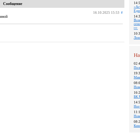
14:
Сообщение
«Ас
Еди
16.10.2025 15:53
#
тиной
14:
Все
сез
10:
Лон
На
02:
Пол
19:
Мак
08:
Нов
16:
БК 
14:
Ног
11:
Нов
08:
Кин