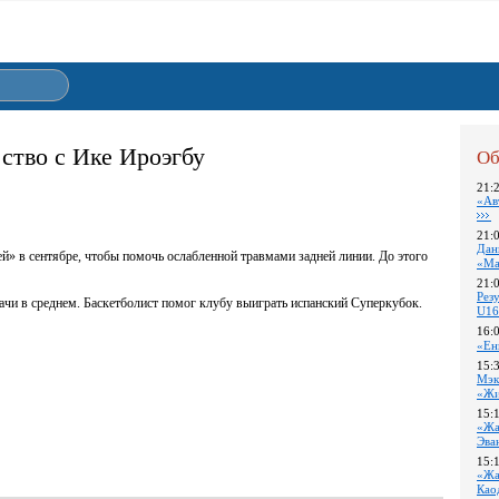
ство с Ике Ироэгбу
Об
21:
«Ав
21:
Дан
» в сентябре, чтобы помочь ослабленной травмами задней линии. До этого
«Ма
21:
Pез
ачи в среднем. Баскетболист помог клубу выиграть испанский Суперкубок.
U16
16:
«Ен
15:
Мэк
«Жи
15:
«Жа
Эва
15:
«Жа
Као