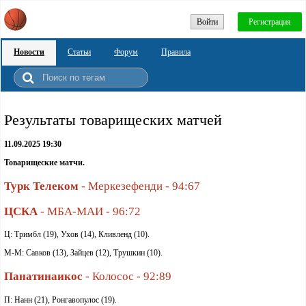
Войти
Регистрация
Новости
Статьи
Форум
Правила
Результаты товарищеских матчей
11.09.2025 19:30
Товарищеские матчи.
Турк
Телеком
- Меркезефенди - 94:67
ЦСКА
- МБА-МАИ - 96:72
Ц: Тримбл (19), Ухов (14), Кливленд (10).
М-М: Савков (13), Зайцев (12), Трушкин (10).
Панатинаикос
- Колосос - 92:89
П: Нанн (21), Ронгавопулос (19).