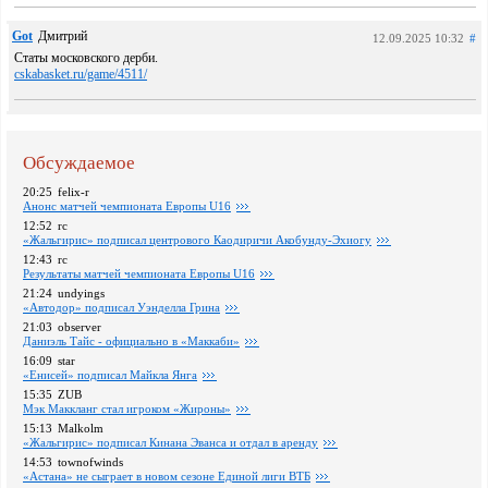
Got
Дмитрий
12.09.2025 10:32
#
Статы московского дерби.
cskabasket.ru/game/4511/
Обсуждаемое
20:25
felix-r
Анонс матчей чемпионата Европы U16
12:52
rc
«Жальгирис» подписал центрового Каодиричи Акобунду-Эхиогу
12:43
rc
Pезультаты матчей чемпионата Европы U16
21:24
undyings
«Автодор» подписал Уэнделла Грина
21:03
observer
Даниэль Тайс - официально в «Маккаби»
16:09
star
«Енисей» подписал Майкла Янга
15:35
ZUB
Мэк Маккланг стал игроком «Жироны»
15:13
Malkolm
«Жальгирис» подписал Кинана Эванса и отдал в аренду
14:53
townofwinds
«Астана» не сыграет в новом сезоне Единой лиги ВТБ