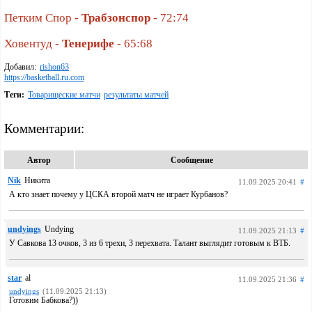
Петким Спор -
Трабзонспор
- 72:74
Ховентуд -
Тенерифе
- 65:68
Добавил:
rishon63
https://basketball.ru.com
Теги:
Товарищеские матчи
результаты матчей
Комментарии:
Автор
Сообщение
Nik
Никита
11.09.2025 20:41
#
А кто знает почему у ЦСКА второй матч не играет Курбанов?
undyings
Undying
11.09.2025 21:13
#
У Савкова 13 очков, 3 из 6 трехи, 3 перехвата. Талант выглядит готовым к ВТБ.
star
al
11.09.2025 21:36
#
undyings
(11.09.2025 21:13)
Готовим Бабкова?))