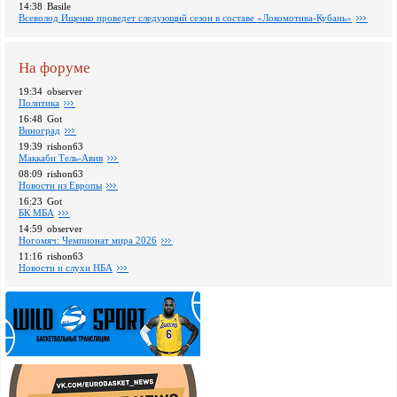
14:38
Basile
Всеволод Ищенко проведет следующий сезон в составе «Локомотива-Кубань»
На форуме
19:34
observer
Политика
16:48
Got
Виноград
19:39
rishon63
Маккаби Тель-Авив
08:09
rishon63
Новости из Европы
16:23
Got
БК МБА
14:59
observer
Ногомяч: Чемпионат мира 2026
11:16
rishon63
Новости и слухи НБА