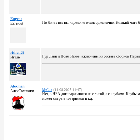
Eugene
По Литве все выглядело не очень однозначно. Близкий матч 
Евгений
rishon63
Гур Лави и Ноам Яаков исключены из состава сборной Израи
Игаль
Alexman
MiGus
(11.08.2025 11:47)
АлекСольноки
Нет, в НБА договариваются не с лигой, а с клубами. Клубы м
может сыграть товарняков и т.д.