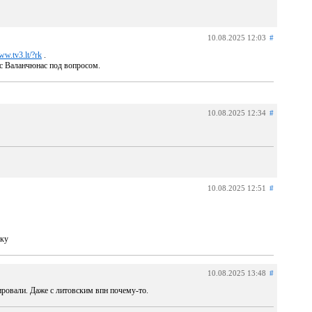
10.08.2025 12:03
#
w.tv3.lt/?rk
.
ас Валанчюнас под вопросом.
10.08.2025 12:34
#
10.08.2025 12:51
#
оку
10.08.2025 13:48
#
ировали. Даже с литовским впн почему-то.