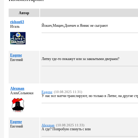
Автор
rishon63
Йокич,Мицич,Дончич и Яннис не сыграют
Игаль
Eugene
Литву где-то покажут или за закоытыми дверьми?
Евгений
Alexman
Eugene
(10.08.2025 11:31)
АлекСольноки
У нас все матчи транслируют, но только в Литве, на другие ст
Eugene
Alexman
(10.08.2025 11:33)
Евгений
А где? Попробую глянуть с впн