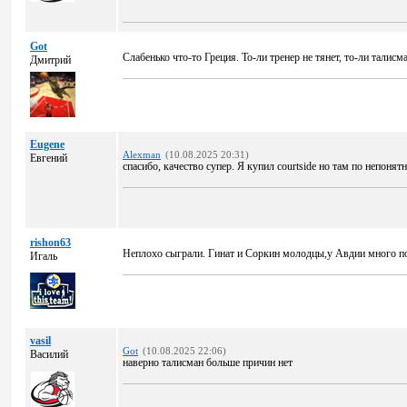
Got
Слабенько что-то Греция. То-ли тренер не тянет, то-ли талисм
Дмитрий
Eugene
Alexman
(10.08.2025 20:31)
Евгений
спасибо, качество супер. Я купил courtside но там по непонят
rishon63
Неплохо сыграли. Гинат и Соркин молодцы,у Авдии много пот
Игаль
vasil
Got
(10.08.2025 22:06)
Василий
наверно талисман больше причин нет