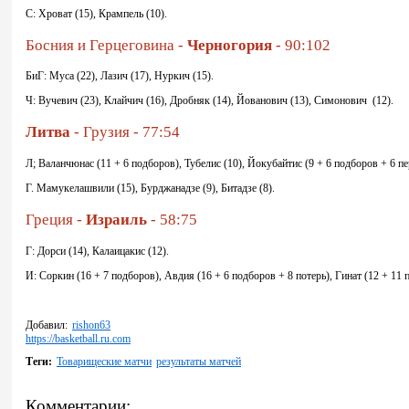
С: Хроват (15), Крампель (10).
Босния и Герцеговина -
Черногория
- 90:102
БиГ: Муса (22), Лазич (17), Нуркич (15).
Ч: Вучевич (23), Клайчич (16), Дробняк (14), Йованович (13), Симонович (12).
Литва
- Грузия - 77:54
Л; Валанчюнас (11 + 6 подборов), Тубелис (10), Йокубайтис (9 + 6 подборов + 6 пе
Г. Мамукелашвили (15), Бурджанадзе (9), Битадзе (8).
Греция -
Израиль
- 58:75
Г: Дорси (14), Калаицакис (12).
И: Соркин (16 + 7 подборов), Авдия (16 + 6 подборов + 8 потерь), Гинат (12 + 11 
Добавил:
rishon63
https://basketball.ru.com
Теги:
Товарищеские матчи
результаты матчей
Комментарии: