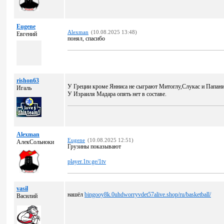
Eugene
Alexman
(10.08.2025 13:48)
Евгений
понял, спасибо
rishon63
У Греции кроме Янниса не сыграют Митоглу,Слукас и Папани
Игаль
У Израиля Мадара опять нет в составе.
Alexman
Eugene
(10.08.2025 12:51)
АлекСольноки
Грузины показывают
player.1tv.ge/1tv
vasil
нашёл
bingooy8k.0uhdworryvdet57alive.shop/ru/basketball/
Василий