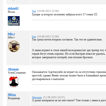
rishon63
Got
(10.08.2025 22:06)
Игаль
Греция за вторую половину набрала всего 17 очков 😵‍💫
felix-r
Got
(10.08.2025 22:06)
felix-r
Так греки почти вторым составом. Так что не удивительно.
А наши играют в стиле нашей молодежки (не зря тренер тот, 
отрыв бегут очень хорошо. Но если быстрая атака не удалась
которое завершается потерей, или плохим броском.
Alexman
Оказывается Адетокумбо не играет из-за отсутствия страхов
АлекСольноки
простой, однако Яннис похоже может быть в ближайшее время 
договариваться о выплатах.
MiGus
Alexman
(11.08.2025 10:37)
Владимир
А разве контракты не на лиге висят? Там только с ними и дог