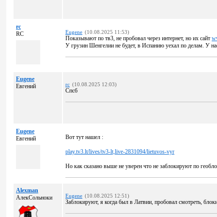
rc
Eugene
(10.08.2025 11:53)
RC
Показывают по тв3, не пробовал через интернет, но их сайт
ww
У грузин Шенгелии не будет, в Испанию уехал по делам. У н
Eugene
rc
(10.08.2025 12:03)
Евгений
Спсб
Eugene
Вот тут нашел :
Евгений
play.tv3.lt/lives/tv3-lt,live-2831094/lietuvos-vyr
Но как сказано выше не уверен что не заблокируют по геобл
Alexman
Eugene
(10.08.2025 12:51)
АлекСольноки
Заблокируют, я когда был в Латвии, пробовал смотреть, блок