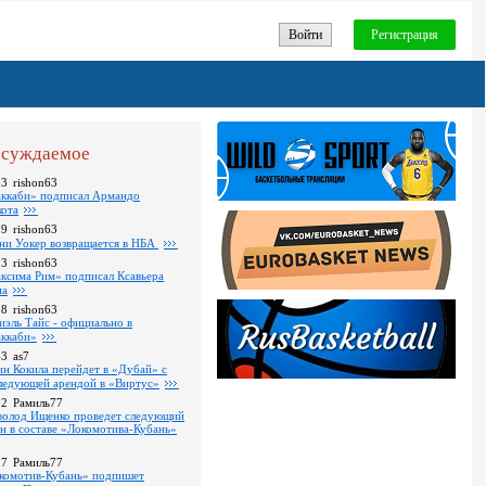
Войти
Регистрация
суждаемое
03
rishon63
ккаби» подписал Армандо
кота
59
rishon63
ни Уокер возвращается в НБА
13
rishon63
ксима Рим» подписал Ксавьера
на
18
rishon63
иэль Тайс - официально в
ккаби»
43
as7
ин Кокила перейдет в «Дубай» с
ледующей арендой в «Виртус»
22
Рамиль77
волод Ищенко проведет следующий
он в составе «Локомотива-Кубань»
17
Рамиль77
комотив-Кубань» подпишет