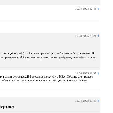
10.08.2025 22:45
#
10.08.2025 23:21
#
что молодёжку вёл). Всё время прессингуют, отбирают, и бегут в отрыв. В
, то примерно в 80% случаев получаем что-то сумбурное, очень безмозглое,
11.08.2025 10:37
#
ых выплат от греческой федерации его клубу в НБА. Обычно это процесс
обменян и соответственно пока непонятно, где он окажется и с кем
11.08.2025 11:47
#
овариваться.