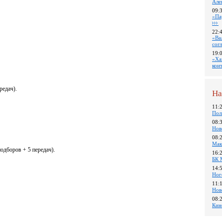
Але
09:
«Па
22:
«Ва
сог
19:
«Ха
кон
редач).
На
11:
Пол
08:
Нов
08:
Мак
подборов + 5 передач).
16:
БК 
14:
Ног
11:
Нов
08:
Кин