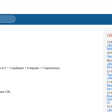
Об
12:
«Ма
Бэй
10:
Лон
08:
«Ма
Му
а (11 + 5 подборов + 6 передач + 5 перехватов).
21:
Дан
«Ма
17:
Кев
пос
шев (18).
15:
Все
сез
15:
«Ло