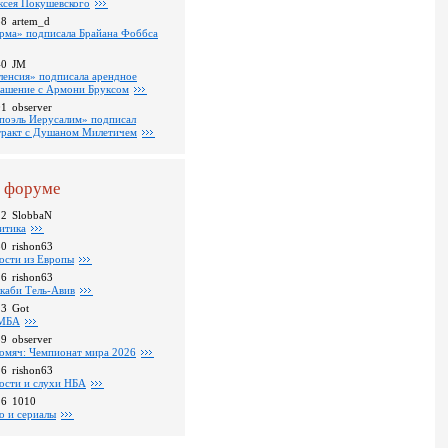
ксея Покушевского
38
artem_d
рма» подписала Брайана Фоббса
40
JM
ленсия» подписала арендное
лашение с Армони Бруксом
01
observer
поэль Иерусалим» подписал
тракт с Душаном Милетичем
 форуме
22
SlobbaN
итика
30
rishon63
ости из Европы
26
rishon63
каби Тель-Авив
23
Got
МБА
59
observer
омяч: Чемпионат мира 2026
16
rishon63
ости и слухи НБА
26
1010
о и сериалы