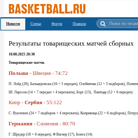
Новости
Статьи
Форум
Правила
Результаты товарищеских матчей сборных
10.08.2025 20:30
Товарищеские матчи.
Польша
- Швеция - 74:72
П: Лойд (20), Бальцеровски (16 + 5 передач), Олейничак (12 + 5 подборов), Понитк
Ш: Ларссон (14 + 7 передач + 4 перехвата), Борг (13), Пантцар (12 + 6 передач).
Кипр -
Сербия
- 55:122
С: Вукчевич (24 + 7 подборов + 4 перехвата), Копривица (22 + 6 подборов), Петру
Германия
- Словения - 80:70
Г: Шредер (18 + 6 передач), Ф.Вагнер (17), Бонга (14).